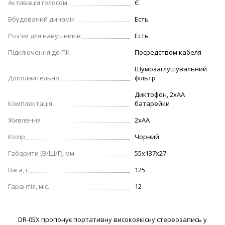
Активація голосом
Є
Вбудований динамік
Есть
Роз'єм для навушників
Есть
Підключення до ПК
Посредством кабеля
Шумозаглушувальний
Дополнительно
фільтр
Диктофон, 2хАА
Комплектація
батарейки
Живлення
2xAA
Колір
Чорний
Габарити (В/Ш/Г), мм
55x137x27
Вага, г.
125
Гарантія, міс.
12
DR-05X пропонує портативну високоякісну стереозапись у