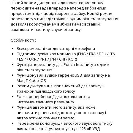
Новий режим диктування дозволяє користувачу
переходити назад і вперед з наперед вибраними
приростами під час відтворення файлу. Новий режим
перезапису у вигляді стрічки з одним рівнем скасування
дозволяє користувачам вибирати час вставки і
замінювати частину існуючої запису.
Особливості :
Всеспрямовані конденсаторні мікрофони
Підтримка декількох мов меню (ENG / FRA / DEU / ITA
/ ESP / UKR / PRT / JPN / CHI / KOR)
Функція перезапису для Punch-In запису з одним
рівнем скасування
Функціонує як аудіоінтерфейс USB для запису на
Mac, ПК або iOS
Режим диктування, призначений для запису і
транскрипції людського голосу
Ефект реверберації для вокального та
інструментального резонансу
Функція автоматичного запису, яка може
визначити рівень вхідного звукового сигналу і
автоматично починати запис
Перевірена конструкція високого звукового тиску
для захоплення гучних звуків до 125 дБ УЗД