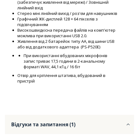
(забезпечує живлення від мережі) / Зовнішній
лінійний вхід
Стерео міні лінійний вихід / роз'єм для навушників
Графічний ЖК-дисплей 128 × 64 пікселів з
підсвічуванням
Високошвидкісна передача файлів на комп'ютер
можлива при використанні USB 2.0.
Живлення від 2 батарейок типу АА, від шини USB
або від додаткового адаптера (PS-P520E)
При використанні вбудованих мікрофонів
запис триває 17,5 години в 2-канальному
форматі WAV, 44,1 кГц / 16 біт
Отвір для кріплення штатива, вбудований в
пристрій
Відгуки та запитання (1)