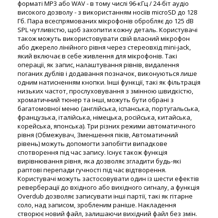
форматі MP3 або WAV - в тому числі 96-кГц / 24-біт аудіо
високого дозволу - з використанням носіїв microSD до 128
Гб. Пара всеспрямованих мікрофонів обробляє до 125 dB
SPL чутливістю, щоб захопити кожну деталь. Користувачі
також можуть використовувати свій власний мікрофон
або джерело лінійного рівня через стереовхід mini-jack,
який включає в себе живлення для мікрофонів. Такі
операції, як запис, налаштування рівнів, видалення
поганих дублів і додавання позначок, виконуються лише
одним натисненням кнопки. Інші функції, такі як фільтрація
низьких частот, прослуховування з змінною швидкістю,
хроматичний тюнер та інші, можуть бути обрані з
багатомовної меню (англійська, іспанська, португальська,
французька, італійська, німецька, російська, китайська,
корейська, японська). Три різних режими автоматичного
рівня (Обмежувач, Зменшення піків, Автоматичний
рівень) можуть допомогти запобігти випадкове
спотворення під час запису. Існує також функція
вирівнювання рівня, яка дозволяє згладити будь-які
раптові перепади гучності під час відтворення.
Користувачі можуть застосовувати один із шести ефектів
реверберації до вхідного або вихідного сигналу, а функція
Overdub дозволяє записувати інші партії, такі як гітарне
соло, над записом, зробленим раніше. Накладення
створює новий файл, залишаючи вихідний файл без змін.