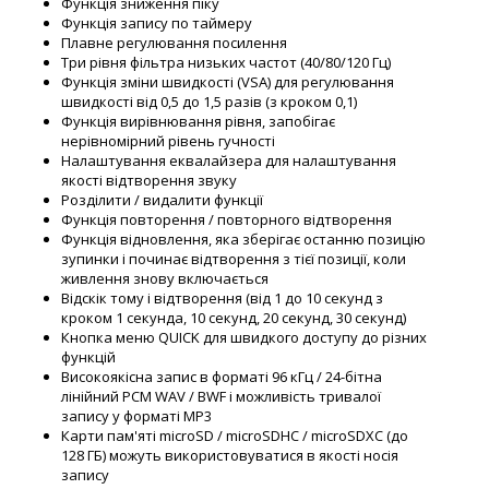
Функція зниження піку
Функція запису по таймеру
Плавне регулювання посилення
Три рівня фільтра низьких частот (40/80/120 Гц)
Функція зміни швидкості (VSA) для регулювання
швидкості від 0,5 до 1,5 разів (з кроком 0,1)
Функція вирівнювання рівня, запобігає
нерівномірний рівень гучності
Налаштування еквалайзера для налаштування
якості відтворення звуку
Розділити / видалити функції
Функція повторення / повторного відтворення
Функція відновлення, яка зберігає останню позицію
зупинки і починає відтворення з тієї позиції, коли
живлення знову включається
Відскік тому і відтворення (від 1 до 10 секунд з
кроком 1 секунда, 10 секунд, 20 секунд, 30 секунд)
Кнопка меню QUICK для швидкого доступу до різних
функцій
Високоякісна запис в форматі 96 кГц / 24-бітна
лінійний PCM WAV / BWF і можливість тривалої
запису у форматі MP3
Карти пам'яті microSD / microSDHC / microSDXC (до
128 ГБ) можуть використовуватися в якості носія
запису