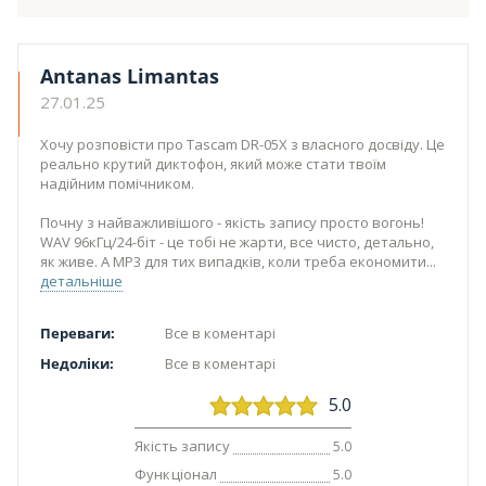
Antanas Limantas
27.01.25
Хочу розповісти про Tascam DR-05X з власного досвіду. Це
реально крутий диктофон, який може стати твоїм
надійним помічником.
Почну з найважливішого - якість запису просто вогонь!
WAV 96кГц/24-біт - це тобі не жарти, все чисто, детально,
як живе. А MP3 для тих випадків, коли треба економити
детальніше
Переваги:
Все в коментарі
Недоліки:
Все в коментарі
5.0
Якість запису
5.0
Функціонал
5.0