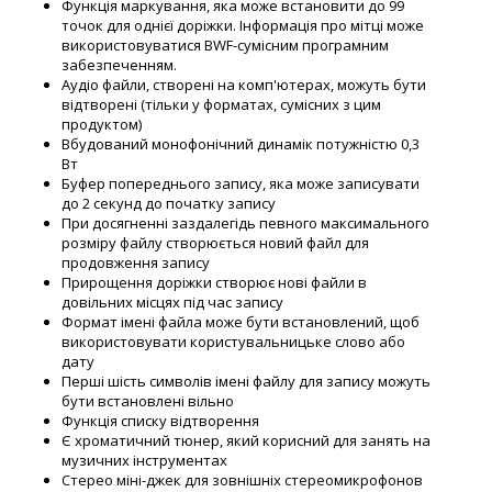
Функція маркування, яка може встановити до 99
точок для однієї доріжки. Інформація про мітці може
використовуватися BWF-сумісним програмним
забезпеченням.
Аудіо файли, створені на комп'ютерах, можуть бути
відтворені (тільки у форматах, сумісних з цим
продуктом)
Вбудований монофонічний динамік потужністю 0,3
Вт
Буфер попереднього запису, яка може записувати
до 2 секунд до початку запису
При досягненні заздалегідь певного максимального
розміру файлу створюється новий файл для
продовження запису
Прирощення доріжки створює нові файли в
довільних місцях під час запису
Формат імені файла може бути встановлений, щоб
використовувати користувальницьке слово або
дату
Перші шість символів імені файлу для запису можуть
бути встановлені вільно
Функція списку відтворення
Є хроматичний тюнер, який корисний для занять на
музичних інструментах
Стерео міні-джек для зовнішніх стереомикрофонов