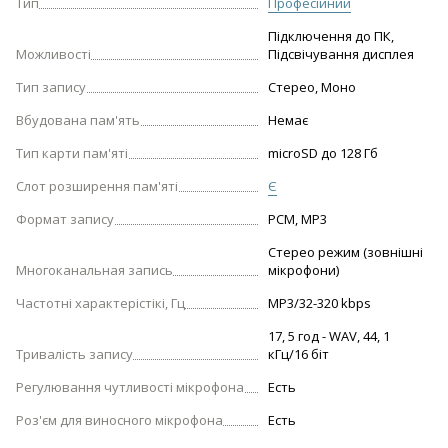
Тип
Професійний
Підключення до ПК,
Можливості
Підсвічування дисплея
Тип запису
Стерео, Моно
Вбудована пам'ять
Немає
Тип карти пам'яті
microSD до 128 Гб
Слот розширення пам'яті
Є
Формат запису
PCM, MP3
Стерео режим (зовнішні
Многоканальная запись
мікрофони)
Частотні характeрістікі, Гц
MP3/32-320 kbps
17, 5 год - WAV, 44, 1
Тривалість запису
кГц/16 біт
Регулювання чутливості мікрофона
Есть
Роз'єм для виносного мікрофона
Есть