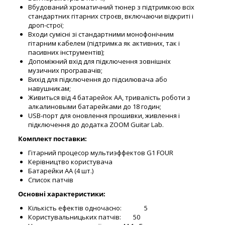
Вбудований хроматичний тюнер з підтримкою всіх
стандартних гітарних строєв, включаючи відкриті і
дроп-строї;
Входи сумісні зі стандартними монофонічним
гітарним кабелем (підтримка як активних, так і
пасивних інструментів);
Допоміжний вхід для підключення зовнішніх
музичних програвачів;
Вихід для підключення до підсилювача або
навушникам;
Живиться від 4 батарейок АА, тривалість роботи з
алкалиновыми батарейками до 18 годин;
USB-порт для оновлення прошивки, живлення і
підключення до додатка ZOOM Guitar Lab.
Комплект поставки:
Гітарний процесор мультиэффектов G1 FOUR
Керівництво користувача
Батарейки AA (4 шт.)
Список патчів
Основні характеристики:
Кількість ефектів одночасно: 5
Користувальницьких патчів: 50