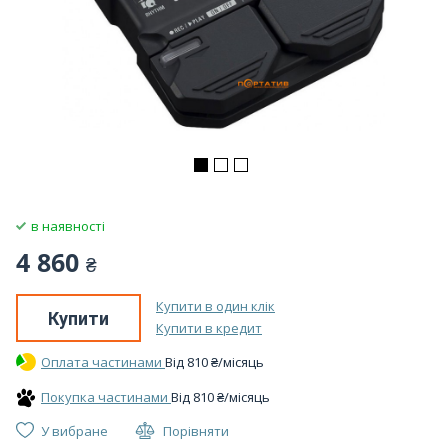
в наявності
4 860
₴
Купити в один клік
Купити
Купити в кредит
Оплата частинами
Вiд
810
₴
/місяць
Покупка частинами
Вiд
810
₴
/місяць
У вибране
Порівняти