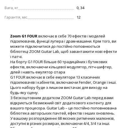
Вага, кг
0, 34
Гарантія, міс.
12
Zoom G1 FOUR
включає в себе 70 ефектів і моделей
підсилювачів, функції лупера і драм-машини. Крім того, ви
можете підключитися до постійно поповнюється
бібліотеці ZOOM Guitar Lab, щоб завантажити нові ефекти
і патчі.
На борту G1 FOUR більше 60 традиційних і бутикових
ефектів, включаючи кільцевої модулятор, пітч-шифтер,
ділей і навіть емулятор сітара
G1 FOUR включає в себе емулятори 13 класичних
підсилювачів і кабінетів, включаючи Fender, Orange і інші.
Цього набору буде з лишком вистачає для виходу на
будь-яку сцену.
З безкоштовним додатком ZOOM Guitar Lab перед вами
відкриється безмежний світ додаткового контенту для
вашого процесора. Guitar Lab – це постійно поповнювана
бібліотека авторських пачтей, ефектів і інших оновлень.
У вашому розпорядженні 68 якісних ритмічних малюнків,
доступні в різних розмірах, включаючи 4/4, 3/4 та інші.