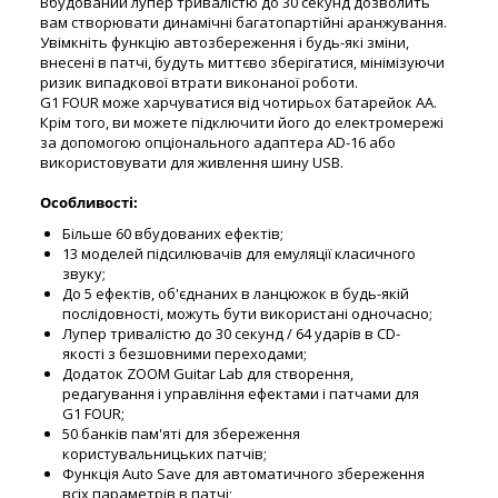
Вбудований лупер тривалістю до 30 секунд дозволить
вам створювати динамічні багатопартійні аранжування.
Увімкніть функцію автозбереження і будь-які зміни,
внесені в патчі, будуть миттєво зберігатися, мінімізуючи
ризик випадкової втрати виконаної роботи.
G1 FOUR може харчуватися від чотирьох батарейок AA.
Крім того, ви можете підключити його до електромережі
за допомогою опціонального адаптера AD-16 або
використовувати для живлення шину USB.
Особливості:
Більше 60 вбудованих ефектів;
13 моделей підсилювачів для емуляції класичного
звуку;
До 5 ефектів, об'єднаних в ланцюжок в будь-якій
послідовності, можуть бути використані одночасно;
Лупер тривалістю до 30 секунд / 64 ударів в CD-
якості з безшовними переходами;
Додаток ZOOM Guitar Lab для створення,
редагування і управління ефектами і патчами для
G1 FOUR;
50 банків пам'яті для збереження
користувальницьких патчів;
Функція Auto Save для автоматичного збереження
всіх параметрів в патчі;