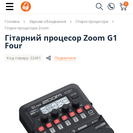
Купити
0
Замовити дзвінок
Головна
Звукове обладнання
Гітарні процесори
(096)
Ім'я
Гітарні процесори Zoom
Гітарний процесор Zoom G1
(044)
Four
Телефон
Код товару: 22431
Поділитися
Надіслати