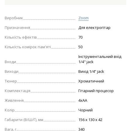
Виробник
Zoom
Призначення
Для електрогітар
Кількість ефектів
70
Кількість комірок пам'яті
50
Інструментальний вхід
Входи
1/4" jack
Виходи
Вихід 1/4” jack
Тюнер
Хроматичний
Комплектація
Гітарний процесор
Живлення
4xAA
Колір
Чорний
Габарити (В/Ш/Г), мм
156 x 130 x 42
Вага, г.
340