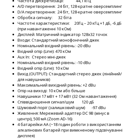
Частота дискретизації: 44,1 кГц
A/D перетворення: 24 біт, 128-кратне оверсемплинг
D/A перетворення: 24 біт, 128-кратне оверсемплинг
Обробка сигналу: 32 біта
Частотні характеристики: 20Гц – 20 кГц +1 дБ, -6 дБ
(при навантаженні 10 кОм)
Дисплей: Матричний індикатор 128x32 точок
Входи: Стандартний монофонічний джек
Номінальний вхідний рівень: -20 dBu
Вхідний опір (Line): 470 кОм
Aux In: Стерео міні-джек
Номінальний вхідний рівень: -10 dBu
Вхідний опір (Line): 10 кОм
Вихід (OUTPUT): Стандартний стерео джек (лінійний/
для навушників)
Максимальний вихідний рівень: +2 dBu
Опір на виході: 10 кОм або більше
Навушники 17 мВт + 17 мВт (32 Ом навантаження)
Співвідношення сигнал/шум 120 дБ
Шумовий поріг (залишковий шум) -97 dBu
Живлення: Мережевий адаптер DC 9В (мінус в
центрі), 500 мА (Zoom AD-16)
4 батарейки AA (~18 годин роботи з використанням
алкалінових батарей при вимкненому підсвічуванні
дисплея)