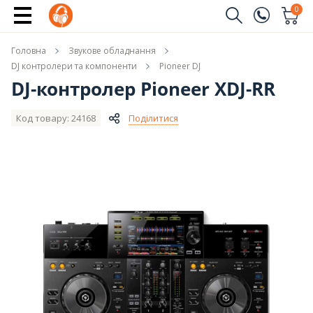
Повідомити про наявність
0
Замовити дзвінок
Головна
Звукове обладнання
(096)
Ім'я
DJ контролери та компоненти
Pioneer DJ
DJ-контролер Pioneer XDJ-RR
(044)
Телефон
Код товару: 24168
Поділитися
Надіслати