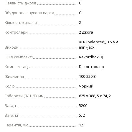
Наявність джогів
Є
Вбудована звукова карта
Є
Кількість каналів
2
Контролери
2 джога
XLR (balanced), 3.5 мм
Виходи
mini-jack
ПЗ в комплекті
Rekordbox DJ
Комплектація
DJ-контролер
Живлення
100-220 В
Колір
Чорний
Габарити (В/Ш/Г), мм
625 х 388, 5 х 74, 2
Вага, г.
5200
Вага, кг
5, 2
Гарантія, міс.
12