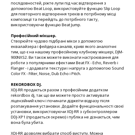
послідовностей, ріжте лупи під час відтворення з
допомогою Beat Loop, використовуйте функцію Slip Loop
для повторного відтворення треків в потрібному місці
композиції та перейдіть до потрібного такту,
використовуючи функцію Beat Jump.
Професійний мікшер.
Створюйте чудово підібрані мікси з допомогою
еквалайзера і фейдера каналів, криві якого аналогічні
тим, що є на нашому професійному клубному мікшері, DJM-
900NXS2. Ви також можете виконати настроювання для
роботи з популярними ефектами Beat FX - Echo, Reverb і
Flanger - і додавати текстури і напруга з допомогою Sound
Color FX - Filter, Noise, Dub Echo і Pitch.
REKORDBOX DJ.
XDJ-RR продається разом з професійним додатком
rekordbox dj, так що ви можете просто активувати
ліцензійний ключ і починати діджеїти відразу після
розпакування установки. Додайте функціональності своєї
установки, використовуючи XDJ-RR з субконтроллером
DDJ-XP1 (продається окремо) і публіка не дізнається, чим
вона була убита.
XDJ-RR дозволяє вибрати спосіб виступу. Можна