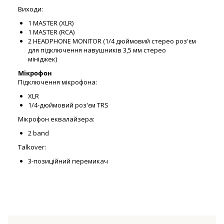
Виходи:
1 MASTER (XLR)
1 MASTER (RCA)
2 HEADPHONE MONITOR (1/4 дюймовий стерео роз'єм
для підключення навушників 3,5 мм стерео
мініджек)
Мікрофон
Підключення мікрофона:
XLR
1/4-дюймовий роз'єм TRS
Мікрофон еквалайзера:
2 band
Talkover:
3-позиційний перемикач