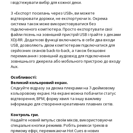
і відстежувати вибір для кожної деки.
З «Експорт посилань через USB», ви можете
відтворювати доріжки, не експортуючи їх. Окрема
система також може використовуватися без
підключеного комп'ютера. Просто експортувати свої
файли пісень на зовнішній пристрій USB і грайте з деками
XDJ-RR. Додаткові функції включають в себе два входи
USB, дозволяють двом комп'ютерам підключатися для
серйозних сеансів back-to-back, а також безшовні
перемикання і зовнішній аудіовхід для підключення
зовнішнього джерела або мобільного пристрою до входу
Aux.
Особливості:
Великий кольоровий екран.
Слідкуйте відразу за двома плеєрами на 7-дюймовому
кольоровому екрані. На екрані можна побачити статус
відтворення, BPM, форму хвилі та іншу важливу
інформацію для створення креативних плавних сетів.
Контроль гри.
Надайте новий імпульс своїм міксів, використовуючи
спеціальні кнопки режимів. Робіть ремікси треків в
прямому ефірі, перемикаючи Hot Cues в нових