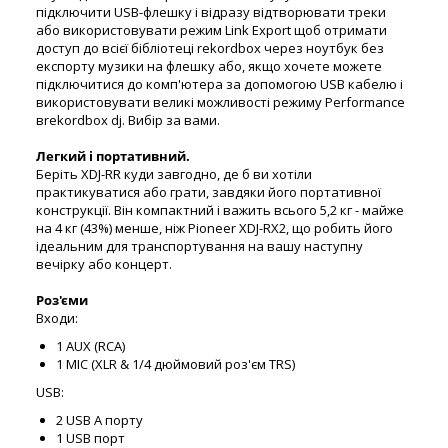
підключити USB-флешку і відразу відтворювати треки
або використовувати режим Link Export щоб отримати
доступ до всієї бібліотеці rekordbox через ноутбук без
експорту музики на флешку або, якщо хочете можете
підключитися до комп'ютера за допомогою USB кабелю і
використовувати великі можливості режиму Performance
вrekordbox dj. Вибір за вами.
Легкий і портативний.
Беріть XDJ-RR куди завгодно, де б ви хотіли
практикуватися або грати, завдяки його портативної
конструкції. Він компактний і важить всього 5,2 кг - майже
на 4 кг (43%) менше, ніж Pioneer XDJ-RX2, що робить його
ідеальним для транспортування на вашу наступну
вечірку або концерт.
Роз'єми
Входи:
1 AUX (RCA)
1 MIC (XLR & 1/4 дюймовий роз'єм TRS)
USB:
2 USB A порту
1 USB порт