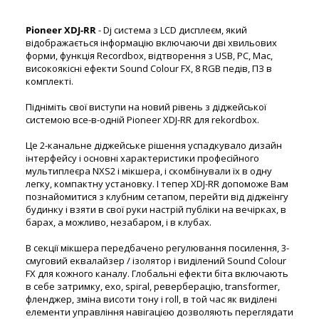
Pioneer XDJ-RR
- Dj система з LCD дисплеєм, який
відображається інформацію включаючи дві хвильових
форми, функція Recordbox, відтворення з USB, PC, Mac,
високоякісні ефекти Sound Colour FX, 8 RGB педів, ПЗ в
комплекті.
Підніміть свої виступи на новий рівень з діджейської
системою все-в-одній Pioneer XDJ-RR для rekordbox.
Це 2-канальне діджейське рішення успадкувало дизайн
інтерфейсу і основні характеристики професійного
мультиплеєра NXS2 і мікшера, і скомбінували їх в одну
легку, компактну установку. І тепер XDJ-RR допоможе Вам
познайомитися з клубним сетапом, перейти від діджеїнгу
будинку і взяти в свої руки настрій публіки на вечірках, в
барах, а можливо, незабаром, і в клубах.
В секції мікшера передбачено регулювання посилення, 3-
смуговий еквалайзер / ізолятор і виділений Sound Colour
FX для кожного каналу. Глобальні ефекти біта включають
в себе затримку, ехо, spiral, реверберацію, transformer,
фленджер, зміна висоти тону і roll, в той час як виділені
елементи управління навігацією дозволяють переглядати