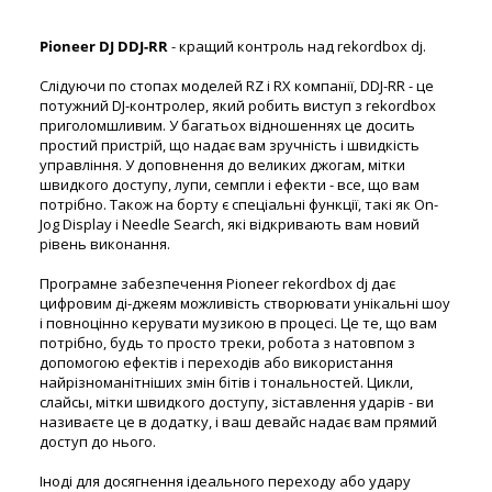
Pioneer DJ DDJ-RR
- кращий контроль над rekordbox dj.
Слідуючи по стопах моделей RZ і RX компанії, DDJ-RR - це
потужний DJ-контролер, який робить виступ з rekordbox
приголомшливим. У багатьох відношеннях це досить
простий пристрій, що надає вам зручність і швидкість
управління. У доповнення до великих джогам, мітки
швидкого доступу, лупи, семпли і ефекти - все, що вам
потрібно. Також на борту є спеціальні функції, такі як On-
Jog Display і Needle Search, які відкривають вам новий
рівень виконання.
Програмне забезпечення Pioneer rekordbox dj дає
цифровим ді-джеям можливість створювати унікальні шоу
і повноцінно керувати музикою в процесі. Це те, що вам
потрібно, будь то просто треки, робота з натовпом з
допомогою ефектів і переходів або використання
найрізноманітніших змін бітів і тональностей. Цикли,
слайсы, мітки швидкого доступу, зіставлення ударів - ви
називаєте це в додатку, і ваш девайс надає вам прямий
доступ до нього.
Іноді для досягнення ідеального переходу або удару