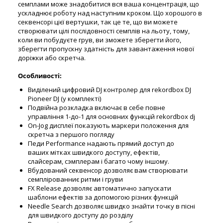
семплами може знадобитися вся ваша концентрація, що
ускладнює роботу над наступним кроком. Що хорошого в
секвенсорі цієї вертушки, так це те, що ви можете
створювати цілі послідовності семплів на льоту, тому,
коли ви побудуєте грув, ви зможете зберегти його,
зберегти пропускну здатність для завантаження нової
доріжки або скретча.
Особливості:
Виділений цифровий DJ контролер для rekordbox DJ
Pioneer DJ (у комплекті)
Подвійна розкладка включає в себе повне
управління 1-до-1 для основних функцій rekordbox dj
On-Jog дисплеї показують маркери положення для
скретча з першого погляду
Педи Performance надають прямий доступ до
ваших мітках швидкого доступу, ефектів,
слайсерам, сэмплерам і багато чому іншому.
Вбудований секвенсор дозволяє вам створювати
семплірованниє ритми і груви
FX Release дозволяє автоматично запускати
шаблони ефектів за допомогою різних функцій
Needle Search дозволяє швидко знайти точку в пісні
для швидкого доступу до розділу