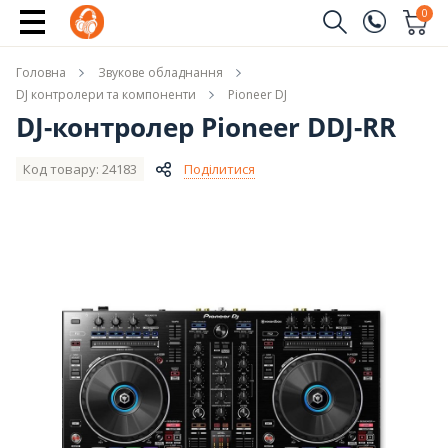
Повідомити про наявність
0
Замовити дзвінок
Головна
Звукове обладнання
(096)
Ім'я
DJ контролери та компоненти
Pioneer DJ
DJ-контролер Pioneer DDJ-RR
(044)
Телефон
Код товару: 24183
Поділитися
Надіслати