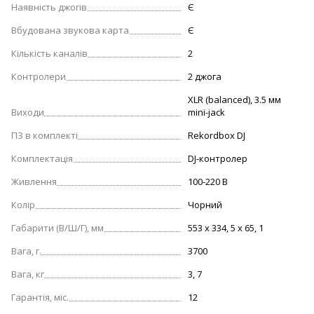
Наявність джогів
Є
Вбудована звукова карта
Є
Кількість каналів
2
Контролери
2 джога
XLR (balanced), 3.5 мм
Виходи
mini-jack
ПЗ в комплекті
Rekordbox DJ
Комплектація
DJ-контролер
Живлення
100-220 В
Колір
Чорний
Габарити (В/Ш/Г), мм
553 х 334, 5 х 65, 1
Вага, г.
3700
Вага, кг
3, 7
Гарантія, міс.
12