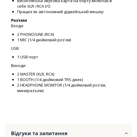
Високоякісна звукова карта на борту включає в
себе XLR і RCA I/O
Працює як автономний діджейський мікшер
Роз'єми
Входи:
2 PHONO/LINE (RCA)
1 MIC (1/4 дюймовий роз'єм)
USB:
1 USB порт
Виходи:
2 MASTER (XLR, RCA)
1 BOOTH (1/4 дюймовий TRS джек)
2 HEADPHONE MONITOR (1/4 дюймовий роз'єм,
миниразъем)
Відгуки та запитання