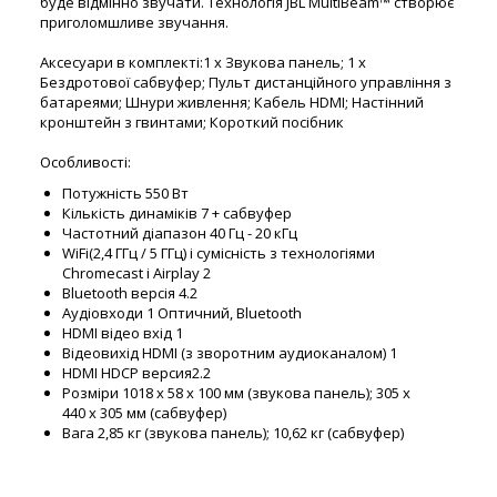
буде відмінно звучати. Технологія JBL MultiBeam™ створює
приголомшливе звучання.
Аксесуари в комплекті:1 x Звукова панель; 1 x
Бездротової сабвуфер; Пульт дистанційного управління з
батареями; Шнури живлення; Кабель HDMI; Настінний
кронштейн з гвинтами; Короткий посібник
Особливості:
Потужність 550 Вт
Кількість динаміків 7 + сабвуфер
Частотний діапазон 40 Гц - 20 кГц
WiFi(2,4 ГГц / 5 ГГц) і сумісність з технологіями
Chromecast і Airplay 2
Bluetooth версія 4.2
Аудіовходи 1 Оптичний, Bluetooth
HDMI відео вхід 1
Відеовихід HDMI (з зворотним аудиоканалом) 1
HDMI HDCP версия2.2
Розміри 1018 х 58 х 100 мм (звукова панель); 305 x
440 x 305 мм (сабвуфер)
Вага 2,85 кг (звукова панель); 10,62 кг (сабвуфер)