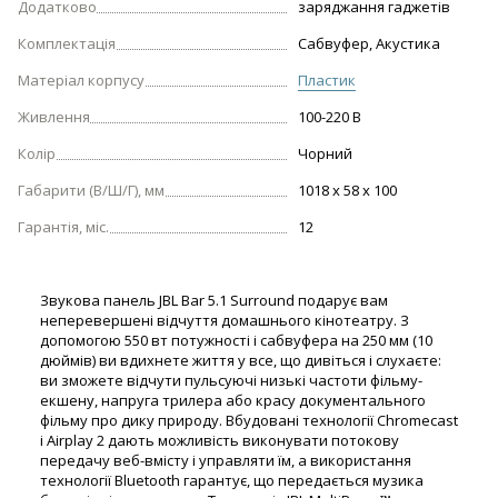
Додатково
заряджання гаджетів
Комплектація
Сабвуфер, Акустика
Матеріал корпусу
Пластик
Живлення
100-220 В
Колір
Чорний
Габарити (В/Ш/Г), мм
1018 х 58 х 100
Гарантія, міс.
12
Звукова панель JBL Bar 5.1 Surround подарує вам
неперевершені відчуття домашнього кінотеатру. З
допомогою 550 вт потужності і сабвуфера на 250 мм (10
дюймів) ви вдихнете життя у все, що дивіться і слухаєте:
ви зможете відчути пульсуючі низькі частоти фільму-
екшену, напруга трилера або красу документального
фільму про дику природу. Вбудовані технології Chromecast
і Airplay 2 дають можливість виконувати потокову
передачу веб-вмісту і управляти їм, а використання
технології Bluetooth гарантує, що передається музика