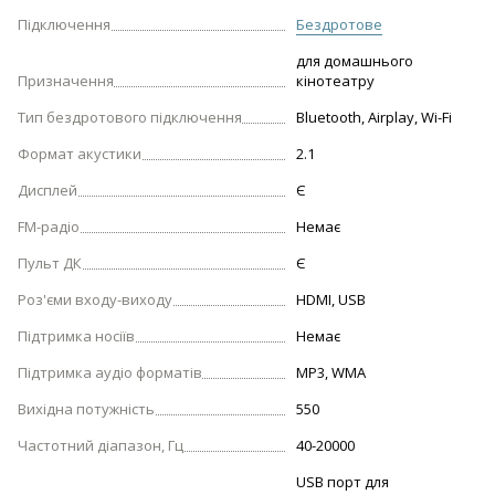
Підключення
Бездротове
для домашнього
Призначення
кінотеатру
Тип бездротового підключення
Bluetooth, Airplay, Wi-Fi
Формат акустики
2.1
Дисплей
Є
FM-радіо
Немає
Пульт ДК
Є
Роз'єми входу-виходу
HDMI, USB
Підтримка носіїв
Немає
Підтримка аудіо форматів
MP3, WMA
Вихідна потужність
550
Частотний діапазон, Гц
40-20000
USB порт для