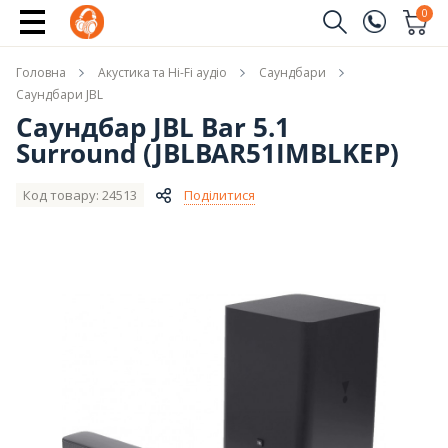
Повідомити про наявність
0
Замовити дзвінок
Головна
Акустика та Hi-Fi аудіо
Саундбари
(096)
Ім'я
Саундбари JBL
Саундбар JBL Bar 5.1
(044)
Surround (JBLBAR51IMBLKEP)
Телефон
Код товару: 24513
Поділитися
Надіслати