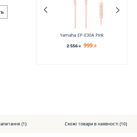
ть
nco Buds 3 Pro Glaze
Yamaha EP-E30A Pink
Yamah
White
999
2 556
2
₴
₴
1 699
2 222
₴
₴
запитання (1)
Схожі товари в наявності (10)