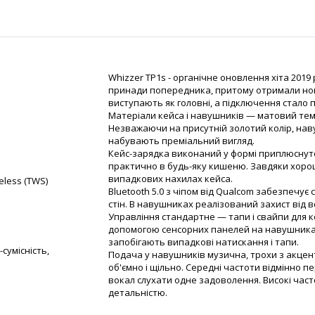
Whizzer TP1s - органічне оновлення хіта 2019
принади попередника, притому отримали нов
виступають як головні, а підключення стало п
Матеріали кейса і навушників — матовий тем
Незважаючи на присутній золотий колір, на
набувають преміальний вигляд.
Кейс-зарядка виконаний у формі приплюснутог
практично в будь-яку кишеню. Завдяки хоро
випадкових нахилах кейса.
eless (TWS)
Bluetooth 5.0 з чіпом від Qualcom забезпечує
стін. В навушниках реалізований захист від в
Управління стандартне — тапи і свайпи для к
допомогою сенсорних панелей на навушниках
запобігають випадкові натискання і тапи.
-сумісність,
Подача у навушників музична, трохи з акцен
об'ємно і щільно. Середні частоти відмінно 
вокал слухати одне задоволення. Високі част
детальністю.