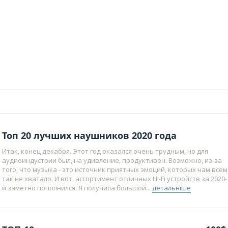
Топ 20 лучших наушников 2020 года
Итак, конец декабря. Этот год оказался очень трудным, но для
аудиоиндустрии был, на удивление, продуктивен. Возможно, из-за
того, что музыка - это источник приятных эмоций, которых нам всем
так не хватало. И вот, ассортимент отличных Hi-Fi устройств за 2020-
й заметно пополнился. Я получила большой...
детальніше