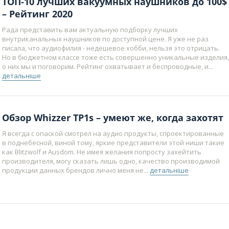
ТОП-10 лучших вакуумных наушников до 100$
– Рейтинг 2020
Рада представить вам актуальную подборку лучших
внутриканальных наушников по доступной цене. Я уже не раз
писала, что аудиофилия - недешевое хобби, нельзя это отрицать.
Но в бюджетном классе тоже есть совершенно уникальные изделия,
о них мы и поговорим. Рейтинг охватывает и беспроводные, и...
детальніше
Обзор Whizzer TP1s – умеют же, когда захотят
Я всегда с опаской смотрел на аудио продукты, спроектированные
в поднебесной, виной тому, яркие представители этой ниши такие
как Blitzwolf и Ausdom. Не имея желания попросту захейтить
производителя, могу сказать лишь одно, качество производимой
продукции данных брендов лично меня не...
детальніше