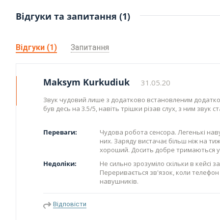
Відгуки та запитання (1)
Відгуки (1)
Запитання
Maksym Kurkudiuk
31.05.20
Звук чудовий лише з додатково встановленим додатко
був десь на 3.5/5, навіть трішки різав слух, з ним звук с
Переваги:
Чудова робота сенсора. Легенькі нав
них. Заряду вистачає більш ніж на т
хороший. Досить добре тримаються у 
Недоліки:
Не сильно зрозуміло скільки в кейсі 
Переривається зв'язок, коли телефон
навушників.
Відповісти