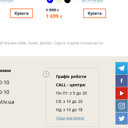
1 999
1 99
₴
Купити
Купити
1 699
1 6
₴
аїні: Київ, Львів, Дніпро, Одеса, Харків та інші міста.
 нами
Графік роботи
0-10
CALL - центра:
0-10
Пн-Пт: з 9 до 20
tiv.ua
Сб: з 10 до 20
Нд: з 10 до 18
Наші магазини