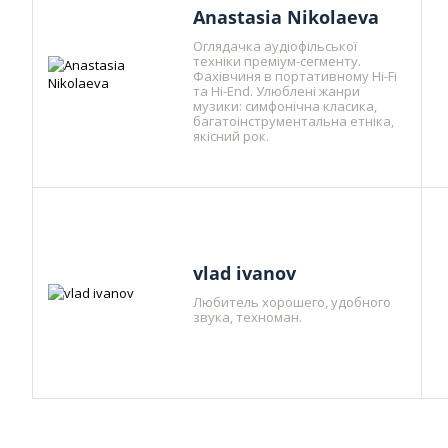
Anastasia Nikolaeva
Оглядачка аудіофільської
техніки преміум-сегменту.
Фахівчиня в портативному Hi-Fi
та Hi-End. Улюблені жанри
музики: симфонічна класика,
багатоінструментальна етніка,
якісний рок.
vlad ivanov
Любитель хорошего, удобного
звука, техноман.