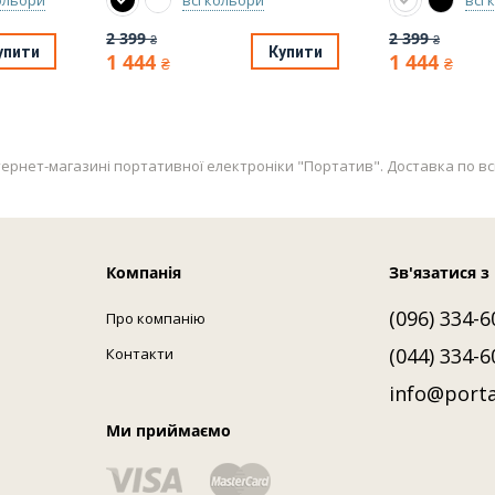
2 399
2 399
₴
₴
упити
Купити
1 444
1 444
₴
₴
ет-магазині портативної електроніки "Портатив". Доставка по всій Укр
Компанія
Зв'язатися з
(096) 334-6
Про компанію
(044) 334-6
Контакти
info@porta
Ми приймаємо