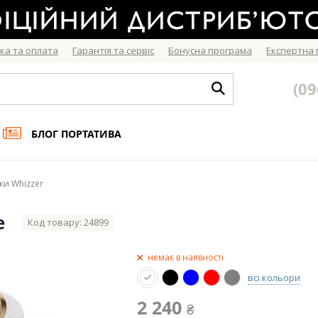
ка та оплата
Гарантія та сервіс
Бонусна програма
Експертна
(09
БЛОГ ПОРТАТИВА
и Whizzer
e
Код товару: 24899
немає в наявності
всі кольори
2 240
₴