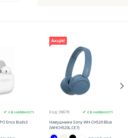
Акція!
Акц
є в наявності
Код: 38678
є в наявності
Код:
PO Enco Buds3
Навушники Sony WH-CH520 Blue
Наву
(WHCH520L.CE7)
Beig
кольори
всі кольори