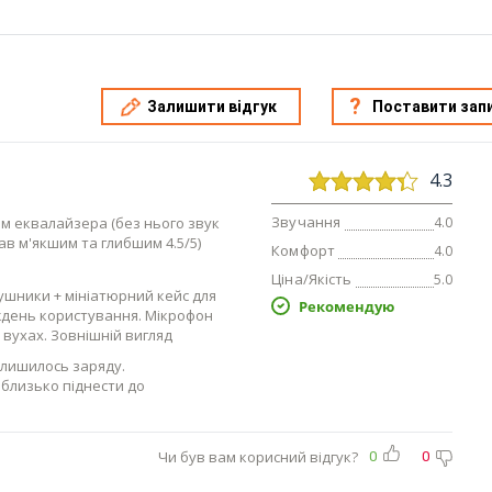
Залишити відгук
Поставити зап
4.3
Звучання
м еквалайзера (без нього звук
4.0
тав м'якшим та глибшим 4.5/5)
Комфорт
4.0
Ціна/Якість
5.0
ушники + мініатюрний кейс для
Рекомендую
иждень користування. Мікрофон
вухах. Зовнішній вигляд
залишилось заряду.
 близько піднести до
Чи був вам корисний відгук?
0
0