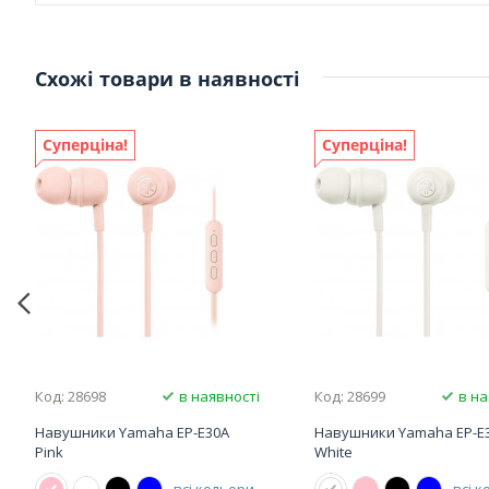
Схожі товари в наявності
Суперціна!
Суперціна!
Код: 28698
в наявності
Код: 28699
в на
Навушники Yamaha EP-E30A
Навушники Yamaha EP-E
Pink
White
всі кольори
всі 