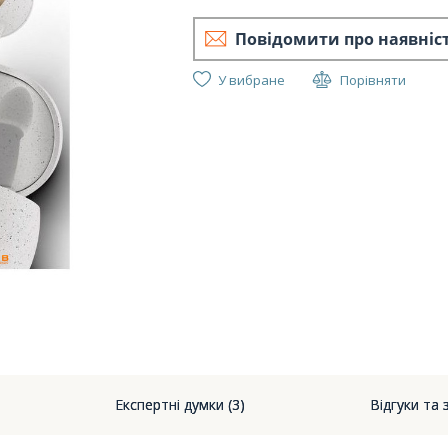
Повідомити про наявніс
У вибране
Порівняти
OPPO E
Експертні думки (3)
Відгуки та 