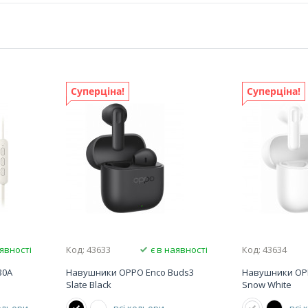
Суперціна!
Суперціна!
явності
Код: 43633
є в наявності
Код: 43634
30A
Навушники OPPO Enco Buds3
Навушники OP
Slate Black
Snow White
кольори
всі кольори
всі 