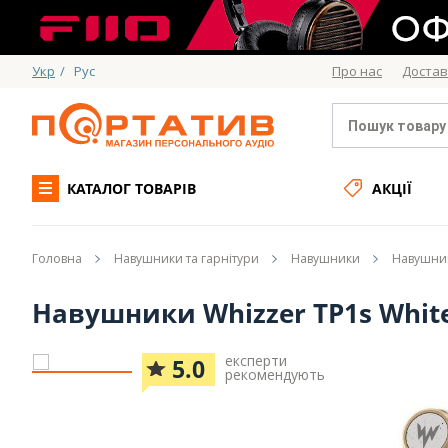
Укр
/
Рус
Про нас
Достав
КАТАЛОГ ТОВАРІВ
АКЦІЇ
Головна
Навушники та гарнітури
Навушники
Навушник
Навушники Whizzer TP1s Whit
експерти
5.0
рекомендують