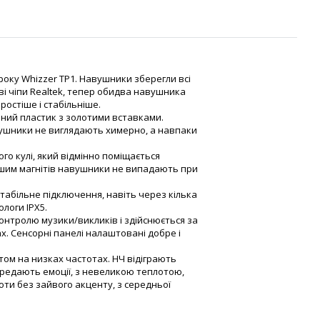
 року Whizzer TP1. Навушники зберегли всі
і чіпи Realtek, тепер обидва навушника
ростіше і стабільніше.
ний пластик з золотими вставками.
вушники не виглядають химерно, а навпаки
о кулі, який відмінно поміщається
шим магнітів навушники не випадають при
 стабільне підключення, навіть через кілька
ологи IPX5.
онтролю музики/викликів і здійснюється за
. Сенсорні панелі налаштовані добре і
том на низках частотах. НЧ відіграють
передають емоції, з невеликою теплотою,
оти без зайвого акценту, з середньої