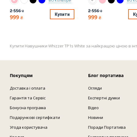
2 556
2 556
₴
₴
Купити
К
999
999
₴
₴
Купити Навушники Whizzer TP1s White за найкращою ціною в інтерн
Покупцям
Блог портатива
Доставка і оплата
Огляди
Гарантія та Сервіс
Експертні думки
Бонусна програма
Відео
Подарункові сертифікати
Новини
Угода користувача
Поради Портатива