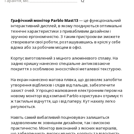
Гарантія, міс.
12
Графічний монітор Parblo Mast13
— це функціональний
інтерактивний дисплей, в якому поєднуються оптимальні
технічні характеристики з привабливим дизайном і
зручною ергономічністю. З таким пристроєм ви зможете
створювати свої роботи, розташувавшись в кріслі у себе
вдома або за робочим місцем в офісі.
Корпус виготовлений з міцного алюмінієвого сплаву. На
задню кришку нанесено спеціальне антиковзаюче
покриття з особливою зносостійкої металевої текстурою.
На екран нанесено матова плівка, що дозволяє запобігти
утворення відблисків і слідів від пальців, забезпечити
захист очей. У процесі малювання електронним пером на
новому моніторі від компанії Parblo користувач отримує ті
ж тактильні відчуття, що і від паперу. Кут нахилу легко
регулюється.
Навіть самий вибагливий поціновувач залишиться
задоволеним як зовнішнім дизайном, так і високою
практичністю. Монітор виконаний з якісних матеріалів,
що забезпечують високу міцність корпусу та відсутність