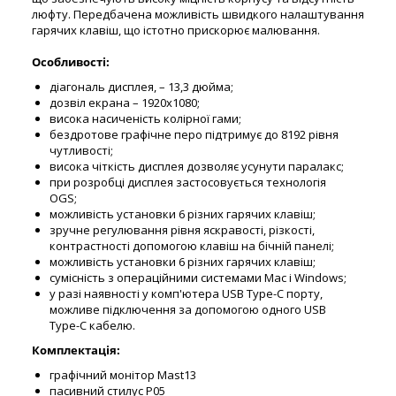
люфту. Передбачена можливість швидкого налаштування
гарячих клавіш, що істотно прискорює малювання.
Особливості:
діагональ дисплея, – 13,3 дюйма;
дозвіл екрана – 1920х1080;
висока насиченість колірної гами;
бездротове графічне перо підтримує до 8192 рівня
чутливості;
висока чіткість дисплея дозволяє усунути паралакс;
при розробці дисплея застосовується технологія
OGS;
можливість установки 6 різних гарячих клавіш;
зручне регулювання рівня яскравості, різкості,
контрастності допомогою клавіш на бічній панелі;
можливість установки 6 різних гарячих клавіш;
сумісність з операційними системами Mac і Windows;
у разі наявності у комп'ютера USB Type-C порту,
можливе підключення за допомогою одного USB
Type-C кабелю.
Комплектація:
графічний монітор Mast13
пасивний стилус P05