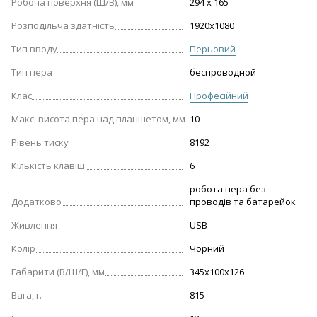
Робоча поверхня (Ш/В), мм
294 x 165
Розподільча здатність
1920x1080
Тип вводу
Перьовий
Тип пера
беспроводной
Клас
Професійний
Макс. висота пера над планшетом, мм
10
Рівень тиску
8192
Кількість клавіш
6
робота пера без
Додатково
проводів та батарейок
Живлення
USB
Колір
Чорний
Габарити (В/Ш/Г), мм
345х100х126
Вага, г.
815