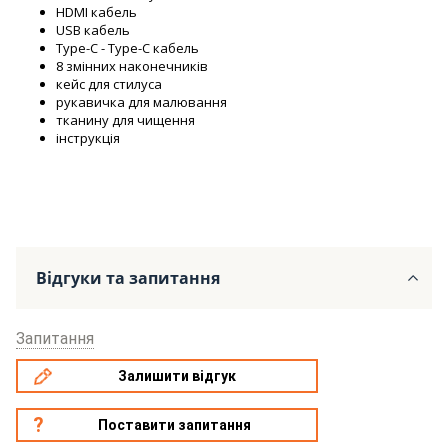
HDMI кабель
USB кабель
Type-C - Type-C кабель
8 змінних наконечників
кейс для стилуса
рукавичка для малювання
тканину для чищення
інструкція
Відгуки та запитання
Запитання
Залишити відгук
Поставити запитання