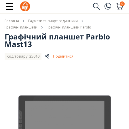
Повідомити про наявність
0
Замовити дзвінок
Головна
Гаджети та смарт-годинники
(096)
Ім'я
Графічні планшети
Графічні планшети Parblo
Графічний планшет Parblo
(044)
Mast13
Телефон
Код товару: 25010
Поділитися
Надіслати