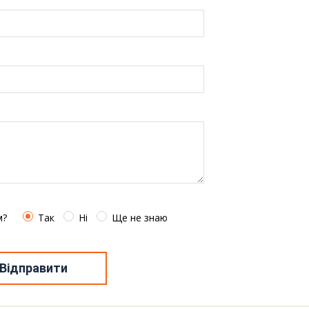
м?
Так
Ні
Ще не знаю
Відправити