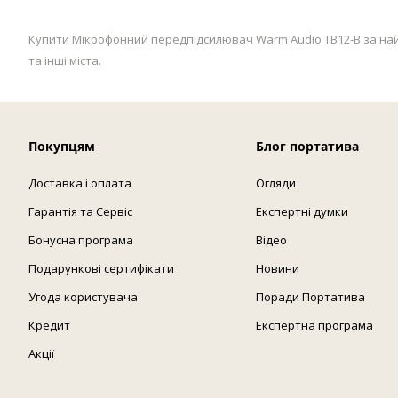
Купити Мікрофонний передпідсилювач Warm Audio TB12-B за найкр
та інші міста.
Покупцям
Блог портатива
Доставка і оплата
Огляди
Гарантія та Сервіс
Експертні думки
Бонусна програма
Відео
Подарункові сертифікати
Новини
Угода користувача
Поради Портатива
Кредит
Експертна програма
Акції