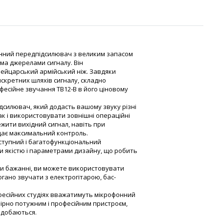
онний передпідсилювач з великим запасом
ма джерелами сигналу. Він
вейцарський армійський ніж. Завдяки
скретних шляхів сигналу, складно
фесійне звучання TB12-B в його ціновому
дсилювач, який додасть вашому звуку різні
к і використовувати зовнішні операційні
жити вихідний сигнал, навіть при
 дає максимальний контроль.
ступний і багатофункціональний
 якістю і параметрами дизайну, що робить
ри бажанні, ви можете використовувати
гано звучати з електрогітарою, бас-
офесійних студіях вважатимуть мікрофонний
рно потужним і професійним пристроєм,
подобаються.