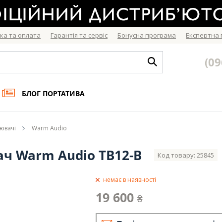
ка та оплата
Гарантія та сервіс
Бонусна програма
Експертна
(09
БЛОГ ПОРТАТИВА
лювачі
Warm Audio
ч Warm Audio TB12-B
Код товару: 25845
немає в наявності
19 600
₴