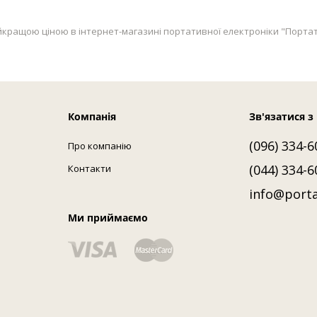
ащою ціною в інтернет-магазині портативної електроніки "Портатив". 
Компанія
Зв'язатися з
(096) 334-6
Про компанію
(044) 334-6
Контакти
info@porta
Ми приймаємо