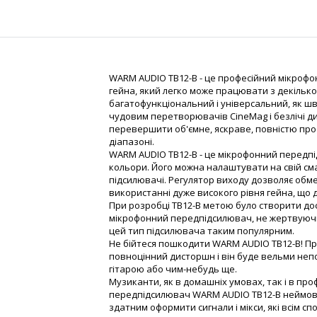
WARM AUDIO TB12-B - це професійний мікроф
гейна, який легко може працювати з декілько
багатофункціональний і універсальний, як ш
чудовим перетворювачів CineMag і безлічі ди
перевершити об'ємне, яскраве, повністю про
діапазоні.
WARM AUDIO TB12-B - це мікрофонний передпі
кольори. Його можна налаштувати на свій сма
підсилювачі. Регулятор виходу дозволяє обме
використанні дуже високого рівня гейна, що
При розробці TB12-B метою було створити до
мікрофонний передпідсилювач, не жертвуючи
цей тип підсилювача таким популярним.
Не бійтеся пошкодити WARM AUDIO TB12-B! П
повноцінний дисторшн і він буде вельми непо
гітарою або чим-небудь ще.
Музиканти, як в домашніх умовах, так і в пр
передпідсилювач WARM AUDIO TB12-B неймові
здатним оформити сигнали і мікси, які всім с