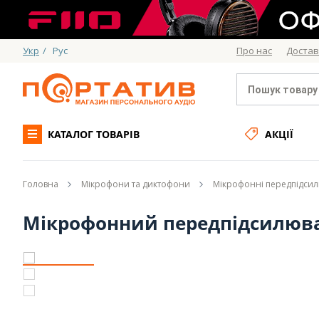
Укр
/
Рус
Про нас
Достав
КАТАЛОГ ТОВАРІВ
АКЦІЇ
Головна
Мікрофони та диктофони
Мікрофонні передпідси
Мікрофонний передпідсилюва