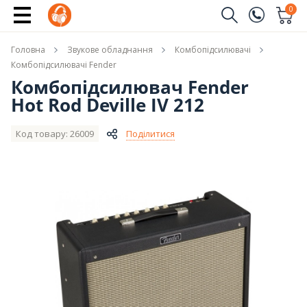
Повідомити про наявність
0
Замовити дзвінок
Головна
Звукове обладнання
Комбопідсилювачі
(096)
Ім'я
Комбопідсилювачі Fender
Комбопідсилювач Fender
(044)
Hot Rod Deville IV 212
Телефон
Код товару: 26009
Поділитися
Надіслати