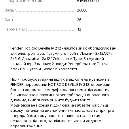
Габарити (В/Ш/Г), мм
616x533x273
Вага, г.
26000
Вага, кг
26
Гарантія, міс.
12
Fender Hot Rod Deville IV 212 - ламповий комбопідсилювач
для електрогітари; Потужність - 60 Вт; Лампи - 3х12АХ7 і
2х6L6; Динаміки - 2х12 "Celestion A-Type; 3-смуговий
еквалайзер, 3 каналу; 2 входи; Ревербератор; Петля
ефектів; Футсвіч і чохол в комплекті.
Після прослуховування відгуків від сотень музикантів,
FENDER переробили HOT ROD DEVILLE IV 212, оновивши
його за допомогою модифікованої схеми підсилювача,
більш плавною пружинної реверберації і оновленого
дизайну, який зможе оцінити будь-гітарист.
Модифікована схема підсилювача забезпечує більш
високу тональний визначення і чіткість, навіть при грі з
овердрайвом, тому ваш тон залишається чітким,
незалежно від того, наскільки сильно ви додаєте
перевантаження.