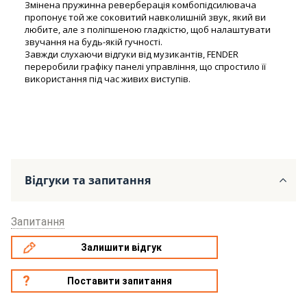
Змінена пружинна реверберація комбопідсилювача
пропонує той же соковитий навколишній звук, який ви
любите, але з поліпшеною гладкістю, щоб налаштувати
звучання на будь-якій гучності.
Завжди слухаючи відгуки від музикантів, FENDER
переробили графіку панелі управління, що спростило її
використання під час живих виступів.
Відгуки та запитання
Запитання
Залишити відгук
Поставити запитання