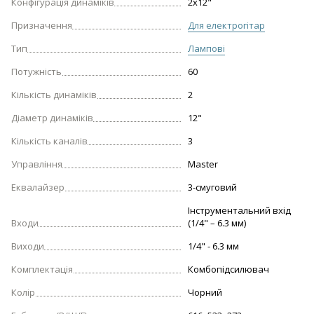
Конфігурація динаміків
2х12"
Призначення
Для електрогітар
Тип
Лампові
Потужність
60
Кількість динаміків
2
Діаметр динаміків
12"
Кількість каналів
3
Управління
Master
Еквалайзер
3-смуговий
Інструментальний вхід
Входи
(1/4" – 6.3 мм)
Виходи
1/4" - 6.3 мм
Комплектація
Комбопідсилювач
Колір
Чорний