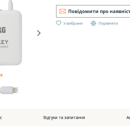
Повідомити про наявніс
У вибране
Порівняти
Fr
с
Відгуки та запитання
А