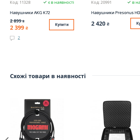
Код: 11328
є в наявності
Код: 20991
в н
Навушники AKG K72
Навушники Presonus H
2 899
₴
2 420
₴
К
Купити
2 399
₴
2
Схожі товари в наявності