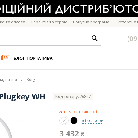
ка та оплата
Гарантія та сервіс
Бонусна програма
Експертна
(09
БЛОГ ПОРТАТИВА
бладнання
Korg
 Plugkey WH
Код товару: 26867
немає в наявності
всі кольори
3 432
₴