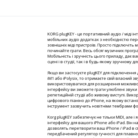
KORG plugKEY - це портативний аудіо / міді 
мобільних аудіо додатках з необхідністю пер
зовнішніх міді пристроїв. Просто підключіть мі
починайте грати. Весь обсяг музичних прогр
Мобільність і зручність цього приладу, дає 
сцені і в студії, так і в будь-якому зручному для
Якщо ви застосуєте plugKEY для підключення
iM1 або iPolysix, то отримаєте свій власний 
використовуватися для розширення можливо
інтерфейсу ви зможете грати улюблені звуки 
репетиційній студії або живому виступі. Вик
цифрового піаніно до iPhone, на якому встан
інструмент зазвучить новітніми тембрами фор
Korg plugKEY забезпечує не тільки MIDI, але і 
інтерфейсу для вашого iPhone або iPad. Він на
дозволять перетворити ваш iPhone / iPad в 
передбачений регулятор гучності для плавно