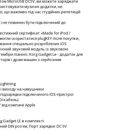
том MicroUSB DC5V, ви можете заряджати
ористовувати музичні додатки, не
ї, що важливо під час студійних репетицій
 і не повинен бути підключений до
стижний сертифікат «Made for iPod /
могли скористатися plugKEY після покупки,
чування спеціально розроблених iOS
оякісний звуковий модуль із звуковою
ембри піаніно; Korg Gadget Le - додаток для
аторів і драм-машин з серйозним
Lightning
в і виходу на навушники
 підзарядки підключеного iOS-пристрої
DI-кабель)
" від компанії Apple
g Gadget LE в комплекті
ктний DIN роз'єм, Порт зарядки: DC 5V