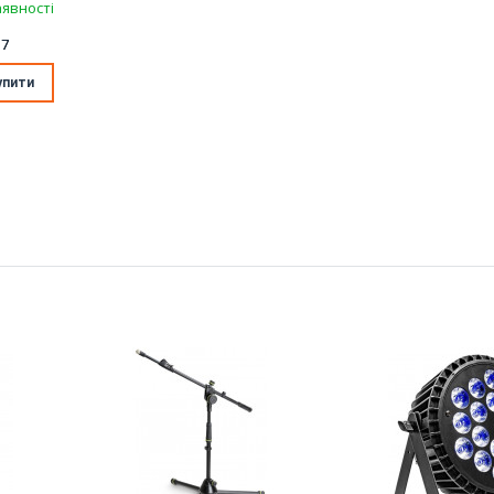
аявності
D7
упити