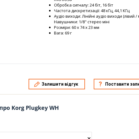
Обробка сигналу: 24 біт, 16 біт
Частота дискретизації: 48 кГц, 44,1 КГц
Аудіо виходи: Лінійні аудіо виходи (лівий / 
Навушники: 1/8" стерео міні
Розміри: 60 x 74 x 23 мм
Вага: 69 г
Залишити відгук
Поставити зап
про Korg Plugkey WH