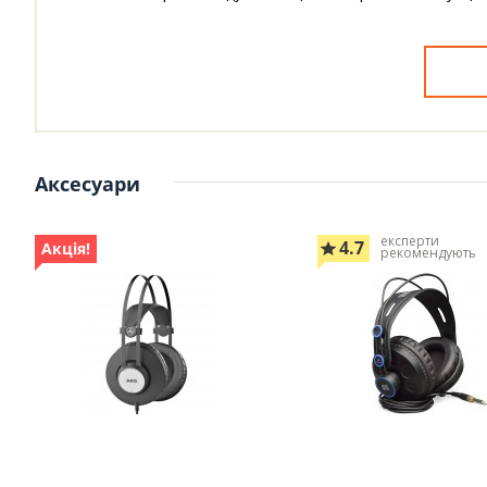
Аксесуари
експерти
4.7
Акція!
рекомендують