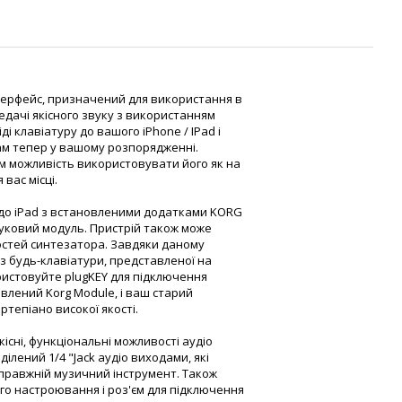
інтерфейс, призначений для використання в
едачі якісного звуку з використанням
ді клавіатуру до вашого iPhone / IPad і
ам тепер у вашому розпорядженні.
вам можливість використовувати його як на
 вас місці.
 до iPad з встановленими додатками KORG
звуковий модуль. Пристрій також може
стей синтезатора. Завдяки даному
з будь-клавіатури, представленої на
ористовуйте plugKEY для підключення
овлений Korg Module, і ваш старий
тепіано високої якості.
якісні, функціональні можливості аудіо
ділений 1/4 "Jack аудіо виходами, які
справжній музичний інструмент. Також
го настроювання і роз'єм для підключення