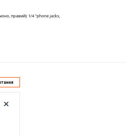
моно, правий): 1/4 "phone jacks,
итання