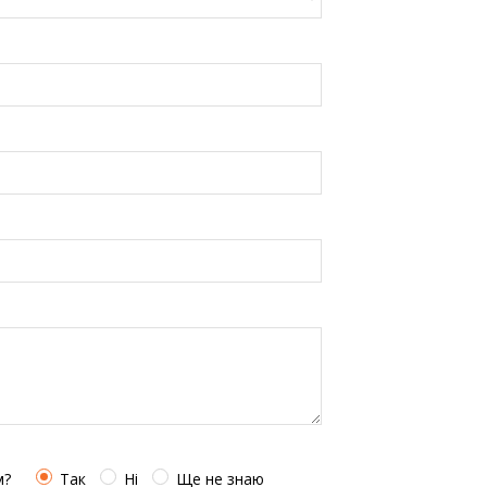
м?
Так
Ні
Ще не знаю