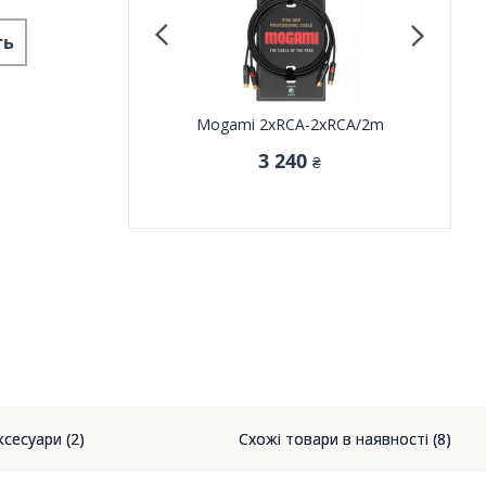
ть
ee Color WASH 243
Mogami 2xRCA-2xRCA/2m
UDG Crea
Hardcas
3 793
3 240
₴
₴
ксесуари (2)
Схожі товари в наявності (8)