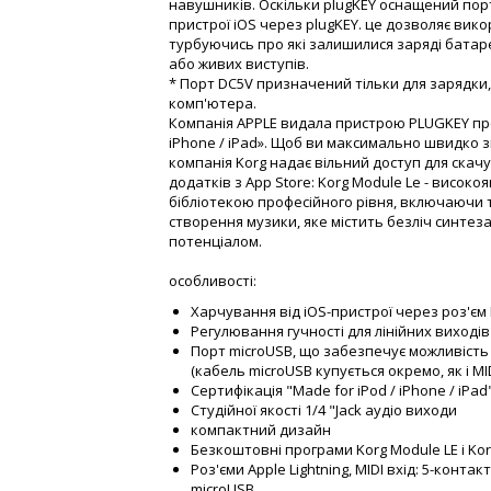
навушників. Оскільки plugKEY оснащений пор
пристрої iOS через plugKEY. це дозволяє вик
турбуючись про які залишилися заряді батаре
або живих виступів.
* Порт DC5V призначений тільки для зарядки,
комп'ютера.
Компанія APPLE видала пристрою PLUGKEY пре
iPhone / iPad». Щоб ви максимально швидко з
компанія Korg надає вільний доступ для ска
додатків з App Store: Korg Module Le - висок
бібліотекою професійного рівня, включаючи т
створення музики, яке містить безліч синтез
потенціалом.
особливості:
Харчування від iOS-пристрої через роз'єм 
Регулювання гучності для лінійних виході
Порт microUSB, що забезпечує можливість
(кабель microUSB купується окремо, як і MI
Сертифікація "Made for iPod / iPhone / iPad
Студійної якості 1/4 "Jack аудіо виходи
компактний дизайн
Безкоштовні програми Korg Module LE і Kor
Роз'єми Apple Lightning, MIDI вхід: 5-конта
microUSB