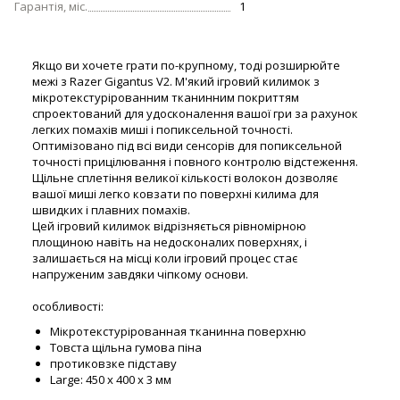
Гарантія, міс.
1
Якщо ви хочете грати по-крупному, тоді розширюйте
межі з Razer Gigantus V2. М'який ігровий килимок з
мікротекстурірованним тканинним покриттям
спроектований для удосконалення вашої гри за рахунок
легких помахів миші і попиксельной точності.
Оптимізовано під всі види сенсорів для попиксельной
точності прицілювання і повного контролю відстеження.
Щільне сплетіння великої кількості волокон дозволяє
вашої миші легко ковзати по поверхні килима для
швидких і плавних помахів.
Цей ігровий килимок відрізняється рівномірною
площиною навіть на недосконалих поверхнях, і
залишається на місці коли ігровий процес стає
напруженим завдяки чіпкому основи.
особливості:
Мікротекстурірованная тканинна поверхню
Товста щільна гумова піна
протиковзке підставу
Large: 450 x 400 x 3 мм