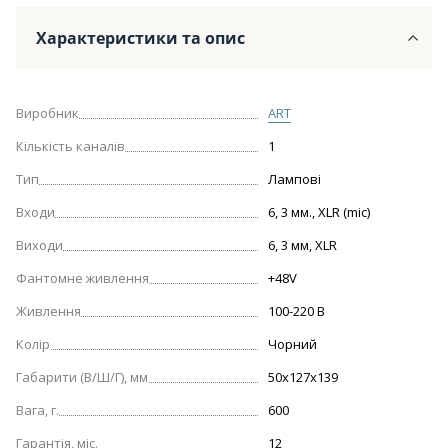
Характеристики та опис
Виробник
ART
Кількість каналів
1
Тип
Лампові
Входи
6, 3 мм., XLR (mic)
Виходи
6, 3 мм, XLR
Фантомне живлення
+48V
Живлення
100-220 В
Колір
Чорний
Габарити (В/Ш/Г), мм
50х127х139
Вага, г.
600
Гарантія, міс.
12