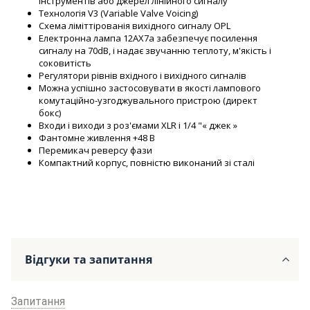
інструментів або джерел лінійного сигналу
Технологія V3 (Variable Valve Voicing)
Схема ліміттірованія вихідного сигналу OPL
Електронна лампа 12AX7a забезпечує посилення
сигналу на 70dB, і надає звучанню теплоту, м'якість і
соковитість
Регулятори рівнів вхідного і вихідного сигналів
Можна успішно застосовувати в якості лампового
комутаційно-узгоджувального пристрою (директ
бокс)
Входи і виходи з роз'ємами XLR і 1/4 "« джек »
Фантомне живлення +48 В
Перемикач реверсу фази
Компактний корпус, повністю виконаний зі сталі
Відгуки та запитання
Запитання