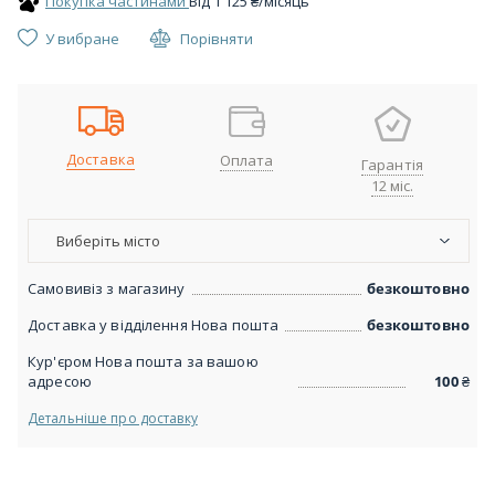
Покупка частинами
Вiд
1 125
₴
/місяць
У вибране
Порівняти
Доставка
Оплата
Гарантія
12 міс.
Виберіть місто
Самовивіз з магазину
безкоштовно
Доставка у відділення Нова пошта
безкоштовно
Кур'єром Нова пошта за вашою
адресою
100
₴
Детальніше про доставку