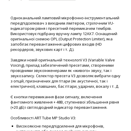
Одноканальний ламповий мікрофонно-інструментальний
передпідсилювач з вихідним лімітером, стрілочним VU-
індикатором рівня і пресетний перемикачем тембрів.
Використовує підібрану вручну лампу 12AX7. Оснащений
оригінальної схемою OPL (Output Protection Limiter), яка
запобігає перевантаження цифрових входів (HD
рекордеров, звукових карт і т. Д.).
Завдяки новій оригінальній технології V3 (Variable Valve
Voicing), прилад забезпечений пресетами, створеними
провідними звукоінженерами як «живого» звуку, так і
звукозапису. Селектор пресета V3 дозволяє вибрати одну
з опцій, призначених для гітари (як акустичної, так і
електричної), клавішних, бас гітари, ударних, вокалу і т. Д.
Є кнопки перемикання фази сигналу, включення
фантомного живлення + 48В, ступеневої збільшення рівня
(+20 дБ) і світлодіодний індикатор перевантаження.
Особливості ART Tube MP Studio V3:
Високоякісне передпідсилення для мікрофонів,