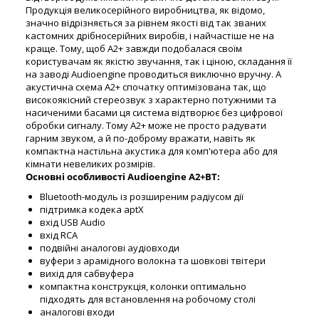
Продукція великосерійного виробництва, як відомо,
значно відрізняється за рівнем якості від так званих
кастомних дрібносерійних виробів, і найчастіше не на
краще. Тому, щоб A2+ завжди подобалася своїм
користувачам як якістю звучання, так і ціною, складання її
на заводі Audioengine проводиться виключно вручну. А
акустична схема A2+ спочатку оптимізована так, що
високоякісний стереозвук з характерно потужними та
насиченими басами ця система відтворює без цифрової
обробки сигналу. Тому A2+ може не просто радувати
гарним звуком, а й по-доброму вражати, навіть як
компактна настільна акустика для комп'ютера або для
кімнати невеликих розмірів.
Основні особливості Audioengine A2+BT:
Bluetooth-модуль із розширеним радіусом дії
підтримка кодека aptX
вхід USB Audio
вхід RCA
подвійні аналогові аудіовходи
вуфери з арамідного волокна та шовкові твітери
вихід для сабвуфера
компактна конструкція, колонки оптимально
підходять для встановлення на робочому столі
аналогові входи