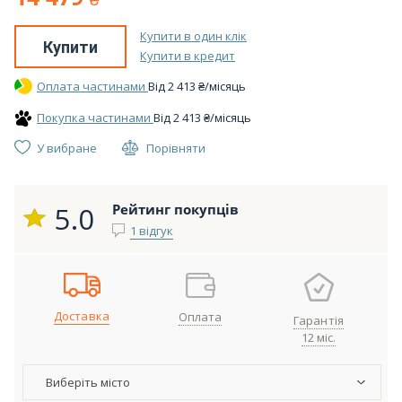
Купити в один клік
Купити
Купити в кредит
Оплата частинами
Вiд
2 413
₴
/місяць
Покупка частинами
Вiд
2 413
₴
/місяць
У вибране
Порівняти
5.0
Рейтинг покупців
1 відгук
Доставка
Оплата
Гарантія
12 міс.
Виберіть місто