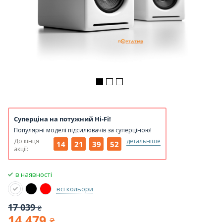
Суперціна на потужний Hi-Fi!
Популярні моделі підсилювачів за суперціною!
До кінця
детальніше
14
21
39
52
акції:
в наявності
всі кольори
17 039
₴
14 479
₴