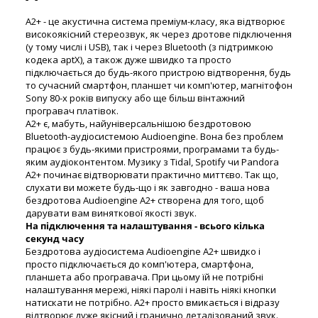
A2+ - це акустична система преміум-класу, яка відтворює
високоякісний стереозвук, як через дротове підключення
(у тому числі і USB), так і через Bluetooth (з підтримкою
кодека aptX), а також дуже швидко та просто
підключається до будь-якого пристрою відтворення, будь
то сучасний смартфон, планшет чи комп'ютер, магнітофон
Sony 80-х років випуску або ще більш вінтажний
програвач платівок.
A2+ є, мабуть, найуніверсальнішою бездротовою
Bluetooth-аудіосистемою Audioengine. Вона без проблем
працює з будь-якими пристроями, програмами та будь-
яким аудіоконтентом. Музику з Tidal, Spotify чи Pandora
A2+ починає відтворювати практично миттєво. Так що,
слухати ви можете будь-що і як завгодно - ваша нова
бездротова Audioengine A2+ створена для того, щоб
дарувати вам виняткової якості звук.
На підключення та налаштування - всього кілька
секунд часу
Бездротова аудіосистема Audioengine A2+ швидко і
просто підключається до комп'ютера, смартфона,
планшета або програвача. При цьому їй не потрібні
налаштування мережі, ніякі паролі і навіть ніякі кнопки
натискати не потрібно. A2+ просто вмикається і відразу
відтворює дуже якісний і гранично деталізований звук.