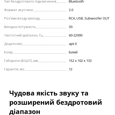
Тип бездротового підключення
Bluetooth
Формат акустики
2.0
Роз'єми входу-виходу
RCA, USB, Subwoofer OUT
Вихідна потужність
30
Частотний діапазон, Гц
60-22000
Додатково
apt-X
Колір
Білий
Габарити (В/Ш/Г), мм
152 х 102 х 133
Гарантія, міс.
12
Чудова якість звуку та
розширений бездротовий
діапазон