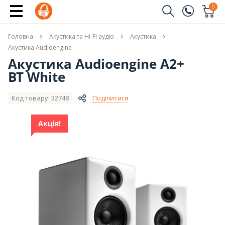
Купити
0
Замовити дзвінок
Головна
Акустика та Hi-Fi аудіо
Акустика
(096)
Ім'я
Акустика Audioengine
Акустика Audioengine A2+
(044)
BT White
Телефон
Код товару: 32748
Поділитися
Акція!
Надіслати