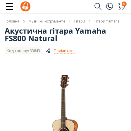
Купити
0
Замовити дзвінок
Головна
Музичні інструменти
Гітари
Гітари Yamaha
(096)
Ім'я
Акустична гітара Yamaha
FS800 Natural
(044)
Телефон
Код товару: 33843
Поділитися
Надіслати