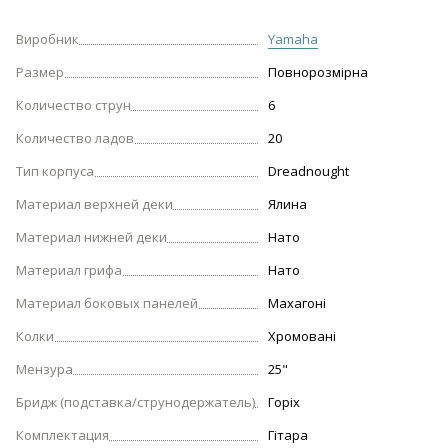
Виробник
Yamaha
Размер
Повнорозмірна
Количество струн
6
Количество ладов
20
Тип корпуса
Dreadnought
Материал верхней деки
Ялина
Материал нижней деки
Нато
Материал грифа
Нато
Материал боковых панелей
Махагоні
Колки
Хромовані
Мензура
25"
Бридж (подставка/струнодержатель)
Горіх
Комплектация
Гітара