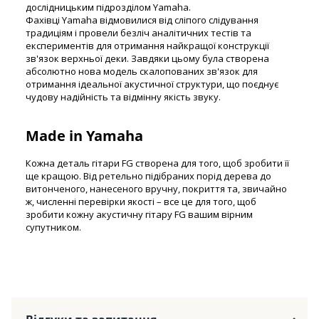
дослідницьким підрозділом Yamaha.
Фахівці Yamaha відмовилися від сліпого слідування
традиціям і провели безліч аналітичних тестів та
експериментів для отримання найкращої конструкції
зв'язок верхньої деки. Завдяки цьому була створена
абсолютно нова модель скалопованих зв'язок для
отримання ідеальної акустичної структури, що поєднує
чудову надійність та відмінну якість звуку.
Made in Yamaha
Кожна деталь гітари FG створена для того, щоб зробити її
ще кращою. Від ретельно підібраних порід дерева до
витонченого, нанесеного вручну, покриття та, звичайно
ж, численні перевірки якості – все це для того, щоб
зробити кожну акустичну гітару FG вашим вірним
супутником.