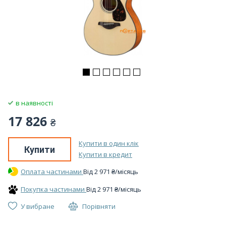
в наявності
17 826
₴
Купити в один клік
Купити
Купити в кредит
Оплата частинами
Вiд
2 971
₴
/місяць
Покупка частинами
Вiд
2 971
₴
/місяць
У вибране
Порівняти