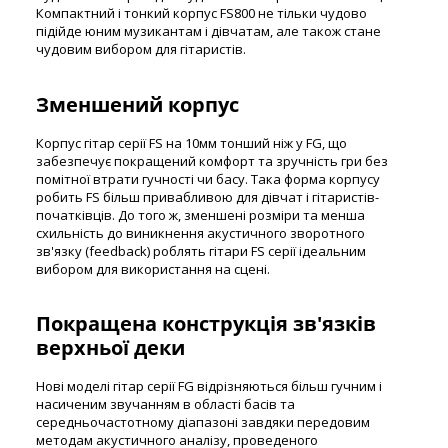
Компактний і тонкий корпус FS800 не тільки чудово
підійде юним музикантам і дівчатам, але також стане
чудовим вибором для гітаристів.
Зменшений корпус
Корпус гітар серії FS на 10мм тонший ніж у FG, що
забезпечує покращений комфорт та зручність гри без
помітної втрати гучності чи басу. Така форма корпусу
робить FS більш привабливою для дівчат і гітаристів-
початківців. До того ж, зменшені розміри та менша
схильність до виникнення акустичного зворотного
зв'язку (feedback) роблять гітари FS серії ідеальним
вибором для використання на сцені.
Покращена конструкція зв'язків
верхньої деки
Нові моделі гітар серії FG відрізняються більш гучним і
насиченим звучанням в області басів та
середньочастотному діапазоні завдяки передовим
методам акустичного аналізу, проведеного