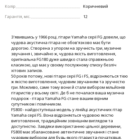
Колір
Коричневий
Гарантія, міс.
12
З'явившись у 1966 році, гітари Yamaha серії FG довели, що
чудова акустична гітара не обов'язково має бути
дорогою. Створена з упором на зручність гри, музичне
звучання і, звичайно ж, чудова якість виготовлення,
оригінальна FG180 дуже швидко стала справжньою
класикою, що має у своєму послужному списку безліч
хітових записів.
50 років потому, нові гітари серії FG і FS, відрізняються тією
ж якістю виготовлення, чудовим звучанням та зручністю
гри. Можливо, саме тому вони й стали вибором мільйонів
гітаристів у всьому світі. Де б не почалася ваша музична
подорож - гітара Yamaha FG стане вашим вірним
супутником і помічником.
FS800 - найдоступніша модель у лінійці акустичних гітар
Yamaha серії FS. Вона відрізняється чудовою якістю
виготовлення, традиційним зовнішнім виглядом та
доступністю. Завдяки використанню цільної деревини,
FS800 має збалансоване автентичне звучання і стане
чудовим вибором для будь-якого гітариста-початківця.