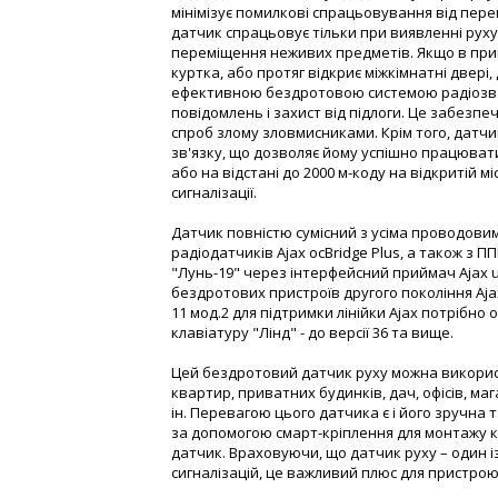
мінімізує помилкові спрацьовування від пер
датчик спрацьовує тільки при виявленні руху
переміщення неживих предметів. Якщо в прим
куртка, або протяг відкриє міжкімнатні двер
ефективною бездротовою системою радіозв'
повідомлень і захист від підлоги. Це забезпеч
спроб злому зловмисниками. Крім того, датч
зв'язку, що дозволяє йому успішно працювати
або на відстані до 2000 м-коду на відкритій м
сигналізації.
Датчик повністю сумісний з усіма проводов
радіодатчиків Ajax ocBridge Plus, а також з ПП
"Лунь-19" через інтерфейсний приймач Ajax u
бездротових пристроїв другого покоління Aja
11 мод.2 для підтримки лінійки Ajax потрібно
клавіатуру "Лінд" - до версії 36 та вище.
Цей бездротовий датчик руху можна використ
квартир, приватних будинків, дач, офісів, ма
ін. Перевагою цього датчика є і його зручна
за допомогою смарт-кріплення для монтажу 
датчик. Враховуючи, що датчик руху – один
сигналізацій, це важливий плюс для пристрою