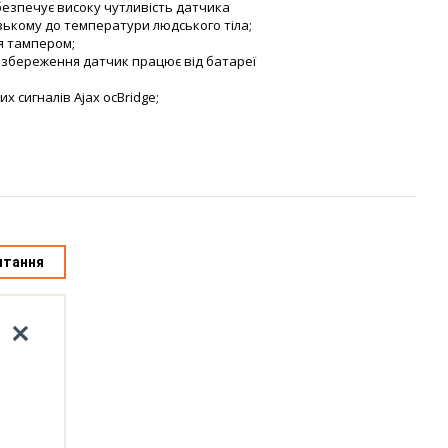
зпечує високу чутливість датчика
зькому до температури людського тіла;
я тампером;
збереження датчик працює від батареї
сигналів Ajax ocBridge;
итання