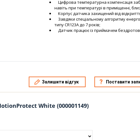
Цифрова температурна компенсація забе
навіть при температурі в приміщенні, бли
Корпус датчика захищений від відкритт
Завдяки спеціальному алгоритму енерго
типу CR123A до 7 років;
Датчик працює із приймачем бездротових 
Залишити відгук
Поставити зап
otionProtect White (000001149)