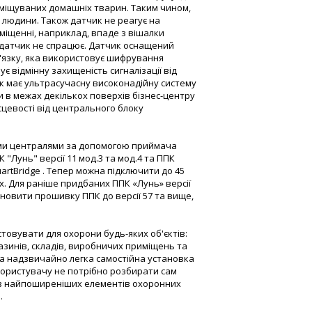
еміщуваних домашніх тварин. Таким чином,
 людини. Також датчик не реагує на
іщенні, наприклад, впаде з вішалки
і, датчик не спрацює. Датчик оснащений
язку, яка використовує шифрування
ує відмінну захищеність сигналізації від
ик має ультрасучасну високонадійну систему
 в межах декількох поверхів бізнес-центру
ісцевості від центрального блоку
ими централями за допомогою приймача
К "Лунь" версії 11 мод.3 та мод.4 та ППК
artBridge . Тепер можна підключити до 45
x. Для раніше придбаних ППК «Лунь» версії
 оновити прошивку ППК до версії 57 та вище,
овувати для охорони будь-яких об'єктів:
газинів, складів, виробничих приміщень та
 та надзвичайно легка самостійна установка
користувачу не потрібно розбирати сам
 із найпоширеніших елементів охоронних
.