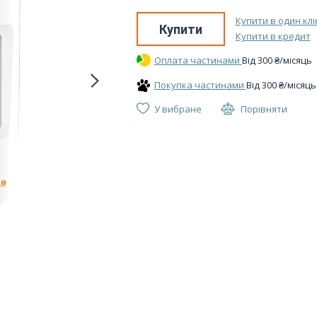
Купити в один клі
Купити
Купити в кредит
Оплата частинами
Вiд
300
₴
/місяць
Покупка частинами
Вiд
300
₴
/місяць
У вибране
Порівняти