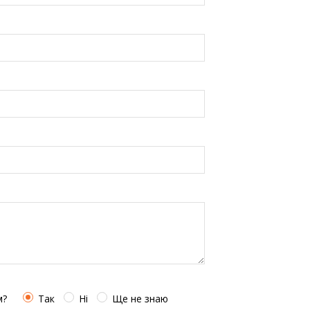
м?
Так
Ні
Ще не знаю