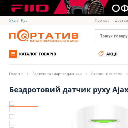
Укр
/
Рус
Про нас
Достав
КАТАЛОГ ТОВАРІВ
АКЦІЇ
Головна
Гаджети та смарт-годинники
Охоронні системи
Бездротовий датчик руху Ajax 