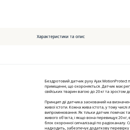
Характеристики та опис
Бездротовий датчик руху Ajax MotionProtect
приміщенні, що охороняється. Датчик має рег
свійських тварин вагою до 20 кг та зростом до
Принцип дії датчика заснований на визначен
живої істоти. Кожна жива істота, у тому числ
випромінювання. Як тільки датчик помічає та
живого об'єкта, і якщо вона перевищує 20 кг,
блок охоронної сигналізації по радіоканалу.
надходить, забезпечує додаткову перевірку о