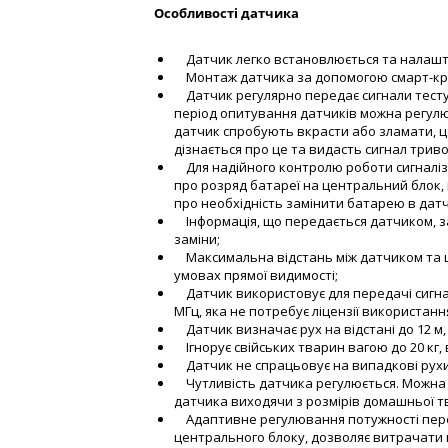
Особливості датчика
Датчик легко встановлюється та налашто
Монтаж датчика за допомогою смарт-крі
Датчик регулярно передає сигнали тесту
період опитування датчиків можна регулюв
датчик спробують вкрасти або зламати, 
дізнається про це та видасть сигнал триво
Для надійного контролю роботи сигналіза
про розряд батареї на центральний блок,
про необхідність замінити батарею в датч
Інформація, що передається датчиком, з
заміни;
Максимальна відстань між датчиком та ц
умовах прямої видимості;
Датчик використовує для передачі сигна
МГц, яка не потребує ліцензії використанн
Датчик визначає рух на відстані до 12 м, 
Ігнорує свійських тварин вагою до 20 кг, 
Датчик не спрацьовує на випадкові рухи
Чутливість датчика регулюється. Можна 
датчика виходячи з розмірів домашньої т
Адаптивне регулювання потужності переда
центрального блоку, дозволяє витрачати 