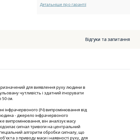
Детальніше про гарантії
Відгуки та запитання
 призначений для виявлення руху людини в
ульовану чутливість і здатний ігнорувати
 50 см.
ні інфрачервоного (ІЧ) випромінювання від
і людина - джерело інфрачервоного
ке випромінювання, він аналізує масу
 відсилає сигнал тривоги на центральний
 Спеціальний алгоритм обробки сигналу, що
б'єкта з приводу маси і наявності руху, для