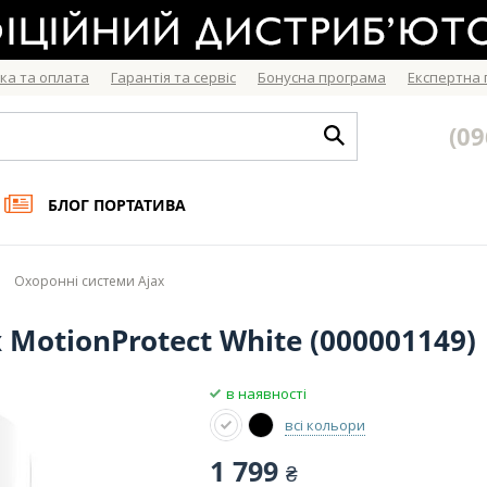
ка та оплата
Гарантія та сервіс
Бонусна програма
Експертна
(09
БЛОГ ПОРТАТИВА
Охоронні системи Ajax
MotionProtect White (000001149)
в наявності
всі кольори
1 799
₴