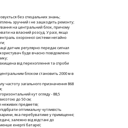
вується без спеціальних знань;
плень зручний і не зашкодить ремонту;
вання на центральний блок, причому
ати на власний розсуд. У разі, якщо
централь охоронної системи негайно
ги;
ції датчик регулярно передає сигнал
 користувач буде вчасно повідомлено
ику;
ахищена від перехоплення та спроби
ентральним блоком становить 2000 м в
лу частоту загального призначення 868
я;
горизонтальний кут огляду - 88,5
висотою до 50 см;
 неживих предметів;
підібрати оптимальну чутливість
варини, яка перебуватиме у приміщенні;
чі, залежно від відстані до
менше енергії батареї;