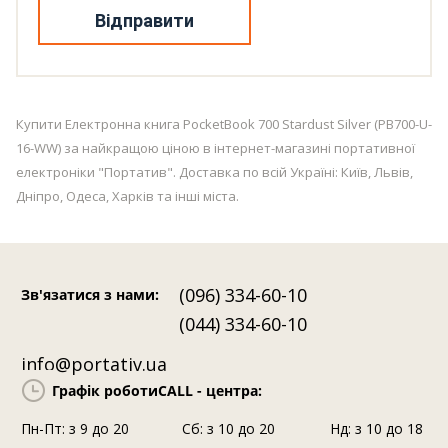
Відправити
Купити Електронна книга PocketBook 700 Stardust Silver (PB700-U-
16-WW) за найкращою ціною в інтернет-магазині портативної
електроніки "Портатив". Доставка по всій Україні: Київ, Львів,
Дніпро, Одеса, Харків та інші міста.
(096) 334-60-10
Зв'язатися з нами
:
(044) 334-60-10
info@portativ.ua
Графік роботи
CALL - центра:
Пн-Пт: з 9 до 20
Сб: з 10 до 20
Нд: з 10 до 18