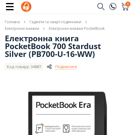
Купити
0
Замовити дзвінок
Головна
Гаджети та смарт-годинники
(096)
Ім'я
Електронні книжки
Електронні книжки PocketBook
Електронна книга
(044)
PocketBook 700 Stardust
Телефон
Silver (PB700-U-16-WW)
Код товару: 34887
Поділитися
Надіслати