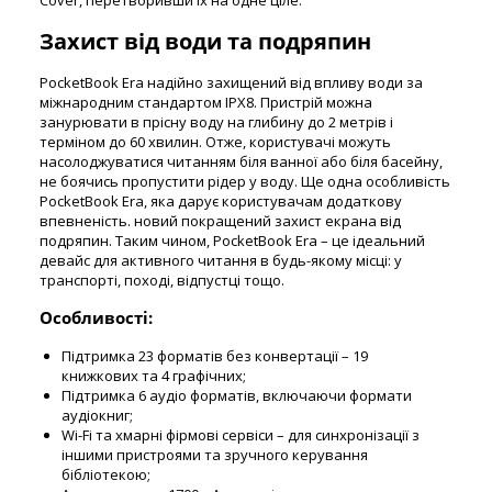
Захист від води та подряпин
PocketBook Era надійно захищений від впливу води за
міжнародним стандартом IPX8. Пристрій можна
занурювати в прісну воду на глибину до 2 метрів і
терміном до 60 хвилин. Отже, користувачі можуть
насолоджуватися читанням біля ванної або біля басейну,
не боячись пропустити рідер у воду. Ще одна особливість
PocketBook Era, яка дарує користувачам додаткову
впевненість. новий покращений захист екрана від
подряпин. Таким чином, PocketBook Era – це ідеальний
девайс для активного читання в будь-якому місці: у
транспорті, поході, відпустці тощо.
Особливості:
Підтримка 23 форматів без конвертації – 19
книжкових та 4 графічних;
Підтримка 6 аудіо форматів, включаючи формати
аудіокниг;
Wi-Fi та хмарні фірмові сервіси – для синхронізації з
іншими пристроями та зручного керування
бібліотекою;