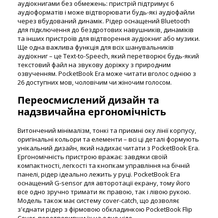
аудіокнигами без обмежень: пристрій підтримує 6
аудіоформатів і може відтворювати будь-які аудіофайли
через вбудований динамік. Рідер оснащений Bluetooth
для підключення до бездротових навушників, динаміків
та інших пристроїв для відтворення аудіокниг або музики.
Ще одна важлива функція для всіх шанувальників
аудіокниг – це Text-to-Speech, який перетворює будь-який
текстовий файл на звукову доріжку з природним
озвученням. PocketBook Era може читати вголос однією з
26 доступних мов, чоловічим чи жіночим голосом.
Переосмислений дизайн та
надзвичайна ергономічність
Витончений мінімалізм, тонкі та приємні оку лінії корпусу,
оригінальні кольори та елементи – всі ці деталі формують
унікальний дизайн, який надихає читати з PocketBook Era.
Ергономічність пристрою вражає: завдяки своїй
компактності, легкості та кнопкам управління на бічній
панелі, рідер ідеально лежить у руці. PocketBook Era
оснащений G-sensor для авторотації екрану, тому його
все одно зручно тримати як правою, так і лівою рукою.
Модель також має систему cover-catch, що дозволяє
з'єднати рідер з фірмовою обкладинкою PocketBook Flip
Cover, перетворивши їх на одне ціле.