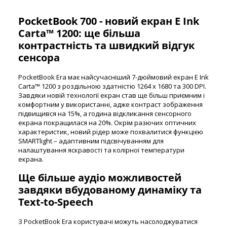
PocketBook 700 - новий екран E Ink
Carta™ 1200: ще більша
контрастність та швидкий відгук
сенсора
PocketBook Era має найсучасніший 7-дюймовий екран E Ink
Carta™ 1200 з роздільною здатністю 1264 x 1680 та 300 DPI.
Завдяки новій технології екран став ще більш приємним і
комфортним у використанні, адже контраст зображення
підвищився на 15%, а година відкликання сенсорного
екрана покращилася на 20%. Окрім разючих оптичних
характеристик, новий рідер може похвалитися функцією
SMARTlight – адаптивним підсвічуванням для
налаштування яскравості та колірної температури
екрана.
Ще більше аудіо можливостей
завдяки вбудованому динаміку та
Text-to-Speech
З PocketBook Era користувачі можуть насолоджуватися