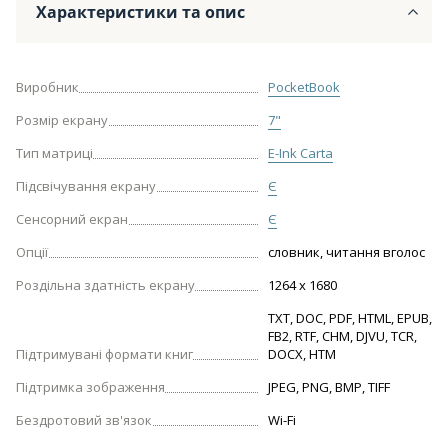
Характеристики та опис
Виробник
PocketBook
Розмір екрану
7"
Тип матриці
E-Ink Carta
Підсвічування екрану
Є
Сенсорний екран
Є
Опції
словник, читання вголос
Роздільна здатність екрану
1264 x 1680
TXT, DOC, PDF, HTML, EPUB,
FB2, RTF, CHM, DJVU, TCR,
Підтримувані формати книг
DOCX, HTM
Підтримка зображення
JPEG, PNG, BMP, TIFF
Бездротовий зв'язок
Wi-Fi