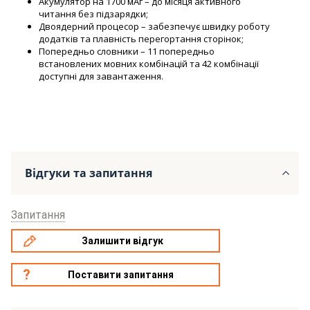
Акумулятор на 1700 мАг – до місяця активного
читання без підзарядки;
Двоядерний процесор – забезпечує швидку роботу
додатків та плавність перегортання сторінок;
Попередньо словники – 11 попередньо
встановлених мовних комбінацій та 42 комбінації
доступні для завантаження.
Відгуки та запитання
Запитання
Залишити відгук
Поставити запитання