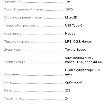
гиродатчик
так
Обсяг Вбудований пам'яті
16 Гб
Слот розширення пам'яті
MicroSD
Iнтерфейсні роз'єми
USB Type-C
Аудіо-вихід
Немає
Підтримка аудіо
MP3, OGG, Немає
Додатково
Text-to-Speech
електронна книга,
Комплектація
кабель USB, перехідник
Li-Ion акумулятор/1700
Живлення
mAh
Колір
Сріблястий
Вага, г.
228
Гарантія, міс.
24