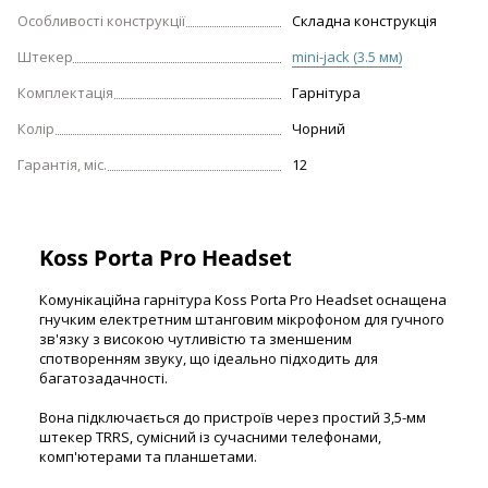
Особливості конструкції
Складна конструкція
Штекер
mini-jack (3.5 мм)
Комплектація
Гарнітура
Колір
Чорний
Гарантія, міс.
12
Koss Porta Pro Headset
Комунікаційна гарнітура Koss Porta Pro Headset оснащена
гнучким електретним штанговим мікрофоном для гучного
зв'язку з високою чутливістю та зменшеним
спотворенням звуку, що ідеально підходить для
багатозадачності.
Вона підключається до пристроїв через простий 3,5-мм
штекер TRRS, сумісний із сучасними телефонами,
комп'ютерами та планшетами.