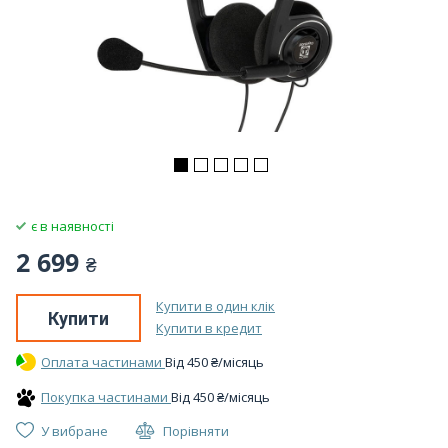
є в наявності
2 699
₴
Купити в один клік
Купити
Купити в кредит
Оплата частинами
Вiд
450
₴
/місяць
Покупка частинами
Вiд
450
₴
/місяць
У вибране
Порівняти