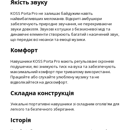
Якість звуку
KOSS Porta Pro не залишає байдужим навіть
найвибагливіших меломанів. Відкриті амбушюри
забезпечують природне звучання, не перекриваючи
звуки довкілля. Звукові котушки з безкисневої міді та
динамічні елементи створюють багатий і насичений звук,
що передає всі нюанси та емоції музики.
Комфорт
Навушники KOSS Porta Pro мають регульовані скроневі
подушечки, які знижують тиск на вуха та забезпечують
максимальний комфорт при тривалому використанні.
Працюйте або слухайте улюблену музику та не
відволікайтеся на дискомфорт.
Складна конструкція
Унікальні портативні навушники зі складним оголів'ям для
легкого та безпечного зберігання.
Історія