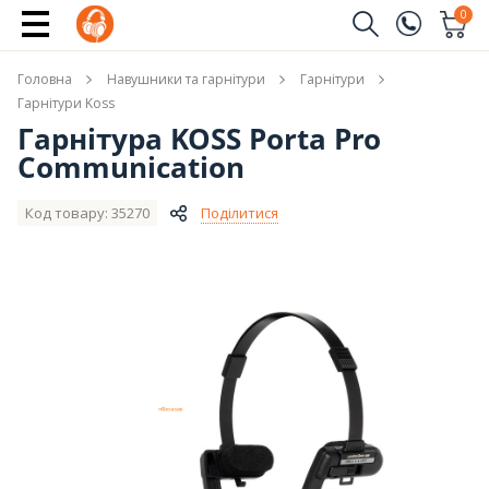
Купити
0
Замовити дзвінок
Головна
Навушники та гарнітури
Гарнітури
(096)
Ім'я
Гарнітури Koss
Гарнітура KOSS Porta Pro
(044)
Communication
Телефон
Код товару: 35270
Поділитися
Надіслати