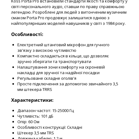
Koss Porta Pro встановили стандарти якості та комфорту у
світі персонального аудіо, ставши по праву справжньою
легендою. Розроблені для людей з витонченим музичним
смаком Porta Pro продовжує залишатися однією з
найпопулярніших моделей навушників у світі з 1984 року.
Особливості:
Електретний штанговий мікрофон для гучного
зв'язку з високою чутливістю
Компактно складається в кільце, що дозволяє
зручно зберігати та транспортувати
Налаштування зони комфорту на скроневій
накладці для зручної та надійної посадки
Регульоване складне оголів'я
Просте підключення за допомогою звичайного 3,5
мм штекера TRRS
Характеристики:
Діапазон частот: 15-25000 Гц
Чутливість: 101 дБ
Опір: 60 Ом
Особливості конструкції: Складні
Штекер 3,5 мм TRS
Довжина кабелю: 1,2 м