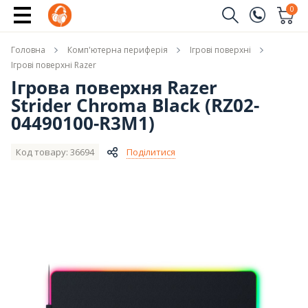
Купити
0
Замовити дзвінок
Головна
Комп'ютерна периферія
Ігрові поверхні
(096)
Ім'я
Ігрові поверхні Razer
Ігрова поверхня Razer
(044)
Strider Chroma Black (RZ02-
Телефон
04490100-R3M1)
Код товару: 36694
Поділитися
Надіслати