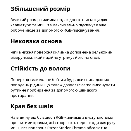
Збільшений розмір
Великий розмір килимка надає достатньо місця для
клавіатури та миші та максимально підсвічує ваше
робоче місце за допомогою RGB-підсвічування.
Нековзка основа
Чіпка нижня поверхня килимка доповнена рельєфним
візерунком, який надійно утримує його на столі.
Стійкість до вологи
Поверхня килимка не боїться будь-яких випадкових
попадань рідини, що також дозволяє легко виконувати
рутинне прибирання за допомогою швидкого
протирання.
Края без швів
На відміну від більшості RGB-килимків з виступаючими
прошитими краями, які створюють перешкоди для руху
миші, вся поверхня Razer Strider Chroma абсолютно