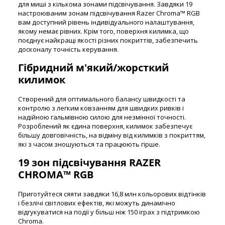
для миші з кількома зонами підсвічування. Завдяки 19
настроюваним зонам підсвічування Razer Chroma™ RGB
вам доступний рівень індивідуального налаштування,
якому немає рівних. Крім того, поверхня килимка, що
поєднує найкращі якості різних покриттів, забезпечить
досконалу точність керування.
Гібридний м'який/жорсткий
килимок
Створений для оптимального балансу швидкості та
контролю з легким ковзанням для швидких ривків і
надійною гальмівною силою для незмінної точності.
Розроблений як єдина поверхня, килимок забезпечує
більшу довговічність, на відміну від килимків з покриттям,
які з часом зношуються та працюють гірше.
19 зон підсвічування RAZER
CHROMA™ RGB
Приготуйтеся сяяти завдяки 16,8 млн кольорових відтінків
і безлічі світлових ефектів, які можуть динамічно
відгукуватися на події у більш ніж 150 іграх з підтримкою
Chroma.