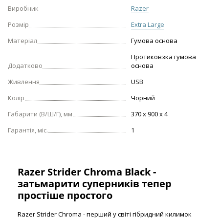
Виробник
Razer
Розмір
Extra Large
Матеріал
Гумова основа
Протиковзка гумова
Додатково
основа
Живлення
USB
Колір
Чорний
Габарити (В/Ш/Г), мм
370 x 900 x 4
Гарантія, міс.
1
Razer Strider Chroma Black -
затьмарити суперників тепер
простіше простого
Razer Strider Chroma - перший у світі гібридний килимок