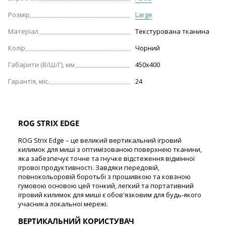
Розмір
Large
Матеріал
Текстурована тканина
Колір
Чорний
Габарити (В/Ш/Г), мм
450х400
Гарантія, міс.
24
ROG STRIX EDGE
ROG Strix Edge – це великий вертикальний ігровий
килимок для миші з оптимізованою поверхнею тканини,
яка забезпечує точне та гнучке відстеження відмінної
ігрової продуктивності. Завдяки передовій,
повнокольоровій боротьбі з прошивкою та ковзною
гумовою основою цей тонкий, легкий та портативний
ігровий килимок для миші є обов'язковим для будь-якого
учасника локальної мережі.
ВЕРТИКАЛЬНИЙ КОРИСТУВАЧ