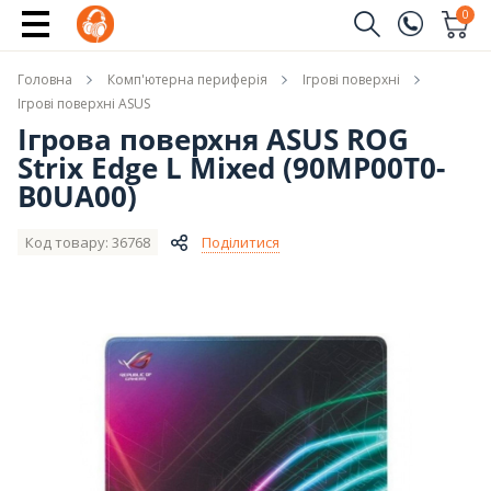
Повідомити про наявність
0
Замовити дзвінок
Головна
Комп'ютерна периферія
Ігрові поверхні
(096)
Ім'я
Ігрові поверхні ASUS
Ігрова поверхня ASUS ROG
(044)
Strix Edge L Mixed (90MP00T0-
Телефон
B0UA00)
Код товару: 36768
Поділитися
Надіслати