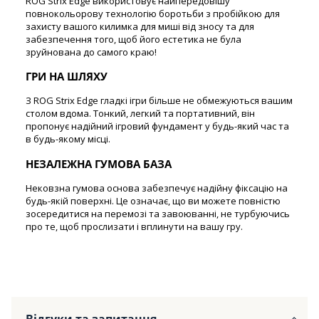
ROG Strix Edge використовує найпередовішу
повнокольорову технологію боротьби з пробійкою для
захисту вашого килимка для миші від зносу та для
забезпечення того, щоб його естетика не була
зруйнована до самого краю!
ГРИ НА ШЛЯХУ
З ROG Strix Edge гладкі ігри більше не обмежуються вашим
столом вдома. Тонкий, легкий та портативний, він
пропонує надійний ігровий фундамент у будь-який час та
в будь-якому місці.
НЕЗАЛЕЖНА ГУМОВА БАЗА
Нековзна гумова основа забезпечує надійну фіксацію на
будь-якій поверхні. Це означає, що ви можете повністю
зосередитися на перемозі та завоюванні, не турбуючись
про те, щоб прослизати і вплинути на вашу гру.
Відгуки та запитання