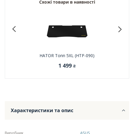
Схожі товари в наявності
052)
HATOR Tonn 5XL (HTP-090)
HATOR
1 499
₴
Характеристики та опис
Виробник
ASUS