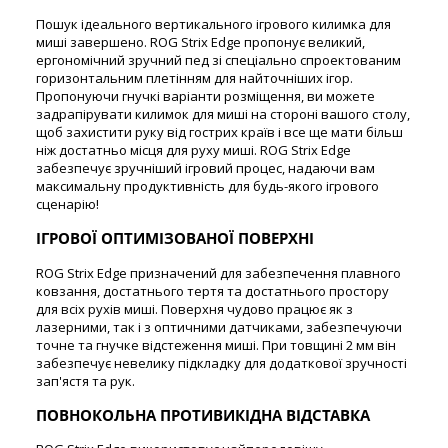
Пошук ідеального вертикального ігрового килимка для
миші завершено. ROG Strix Edge пропонує великий,
ергономічний зручний пед зі спеціально спроектованим
горизонтальним плетінням для найточніших ігор.
Пропонуючи гнучкі варіанти розміщення, ви можете
задрапірувати килимок для миші на стороні вашого столу,
щоб захистити руку від гострих країв і все ще мати більш
ніж достатньо місця для руху миші. ROG Strix Edge
забезпечує зручніший ігровий процес, надаючи вам
максимальну продуктивність для будь-якого ігрового
сценарію!
ІГРОВОЇ ОПТИМІЗОВАНОЇ ПОВЕРХНІ
ROG Strix Edge призначений для забезпечення плавного
ковзання, достатнього тертя та достатнього простору
для всіх рухів миші. Поверхня чудово працює як з
лазерними, так і з оптичними датчиками, забезпечуючи
точне та гнучке відстеження миші. При товщині 2 мм він
забезпечує невелику підкладку для додаткової зручності
зап'ястя та рук.
ПОВНОКОЛЬНА ПРОТИВИКІДНА ВІДСТАВКА