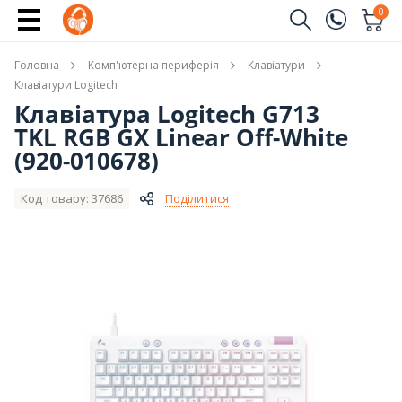
Повідомити про наявність
0
Замовити дзвінок
Головна
Комп'ютерна периферія
Клавіатури
(096)
Ім'я
Клавіатури Logitech
Клавіатура Logitech G713
(044)
TKL RGB GX Linear Off-White
Телефон
(920-010678)
Код товару: 37686
Поділитися
Надіслати