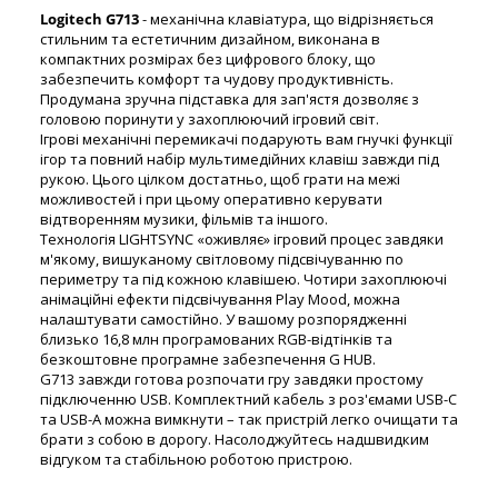
Logitech G713
- механічна клавіатура, що відрізняється
стильним та естетичним дизайном, виконана в
компактних розмірах без цифрового блоку, що
забезпечить комфорт та чудову продуктивність.
Продумана зручна підставка для зап'ястя дозволяє з
головою поринути у захоплюючий ігровий світ.
Ігрові механічні перемикачі подарують вам гнучкі функції
ігор та повний набір мультимедійних клавіш завжди під
рукою. Цього цілком достатньо, щоб грати на межі
можливостей і при цьому оперативно керувати
відтворенням музики, фільмів та іншого.
Технологія LIGHTSYNC «оживляє» ігровий процес завдяки
м'якому, вишуканому світловому підсвічуванню по
периметру та під кожною клавішею. Чотири захоплюючі
анімаційні ефекти підсвічування Play Mood, можна
налаштувати самостійно. У вашому розпорядженні
близько 16,8 млн програмованих RGB-відтінків та
безкоштовне програмне забезпечення G HUB.
G713 завжди готова розпочати гру завдяки простому
підключенню USB. Комплектний кабель з роз'ємами USB-C
та USB-A можна вимкнути – так пристрій легко очищати та
брати з собою в дорогу. Насолоджуйтесь надшвидким
відгуком та стабільною роботою пристрою.