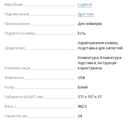
Виробник
Logitech
Підключення
Дротове
Призначення
Для геймерів
Підсвітка клавіш
Есть
підсвічування клавіш,
Додатково
подставка для запястий
Клавіатура, Клавіатура-
підставка, Інструкція
Комплектація
користувача
Живлення
USB
Колір
Білий
Габарити (В/Ш/Г), мм
371 x 157 x 37
Вага, г.
962.5
Гарантія, міс.
24