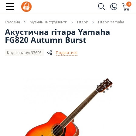
Купити
0
Замовити дзвінок
Головна
Музичні інструменти
Гітари
Гітари Yamaha
(096)
Ім'я
Акустична гітара Yamaha
FG820 Autumn Burst
(044)
Телефон
Код товару: 37695
Поділитися
Надіслати