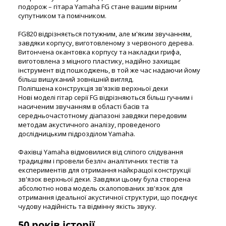
подорож – гітара Yamaha FG стане вашим вірним
супутником та помічником.
FG820 відрізняється потужним, але м'яким звучанням,
завдяки корпусу, виготовленому з червоного дерева.
Витончена окантовка корпусу та накладки грифа,
виготовлена з міцного пластику, надійно захищає
інструмент від пошкоджень, в той же час надаючи йому
більш вишуканий зовнішній вигляд.
Поліпшена конструкція зв'язків верхньої деки
Нові моделі гітар серії FG відрізняються більш гучним і
насиченим звучанням в області басів та
середньочастотному діапазоні завдяки передовим
методам акустичного аналізу, проведеного
дослідницьким підрозділом Yamaha.
Фахівці Yamaha відмовилися від сліпого слідування
традиціям і провели безліч аналітичних тестів та
експериментів для отримання найкращої конструкції
зв'язок верхньої деки. Завдяки цьому була створена
абсолютно нова модель скалопованих зв'язок для
отримання ідеальної акустичної структури, що поєднує
чудову надійність та відмінну якість звуку.
50 років історії