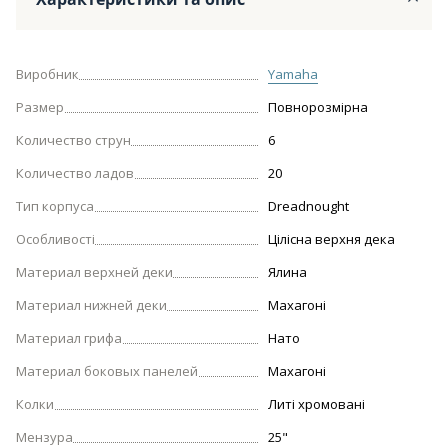
Виробник
Yamaha
Размер
Повнорозмірна
Количество струн
6
Количество ладов
20
Тип корпуса
Dreadnought
Особливості
Цілісна верхня дека
Материал верхней деки
Ялина
Материал нижней деки
Махагоні
Материал грифа
Нато
Материал боковых панелей
Махагоні
Колки
Литі хромовані
Мензура
25"