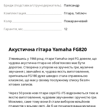
Бридж (подставка/струнодержатель)
Палісандр
Комплектация
Гітара, 1xКлюч
Колір
Помаранчевий
Гарантія, міс.
12
Акустична гітара Yamaha FG820
З'явившись у 1966 році, гітари Yamaha серії FG довели, що
чудова акустична гітара не обов'язково має бути
дорогою. Створена з упором на зручність гри, музичне
звучання і, звичайно ж, чудова якість виготовлення,
оригінальна FG180 дуже швидко стала справжньою
класикою, що має у своєму послужному списку безліч
хітових записів.
Через 50 років нові гітари серії FG і FS відрізняються тією ж
якістю виготовлення, чудовим звучанням і зручністю гри.
Можливо, саме тому вони й стали вибором мільйонів
гітаристів у всьому світі. Де б не почалася ваша музична