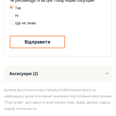
Чи рекомендуєте ви цей товар іншим покупцям?
Так
Ні
Ще не знаю
Відправити
Аксесуари (2)
Купити Акустична гітара Yamaha FG820 Autumn Burst за
найкращою ціною в інтернет-магазині портативної електроніки
"Портатив". Доставка по всій Україні: Київ, Львів, Дніпро, Одеса,
Харків та інші міста.