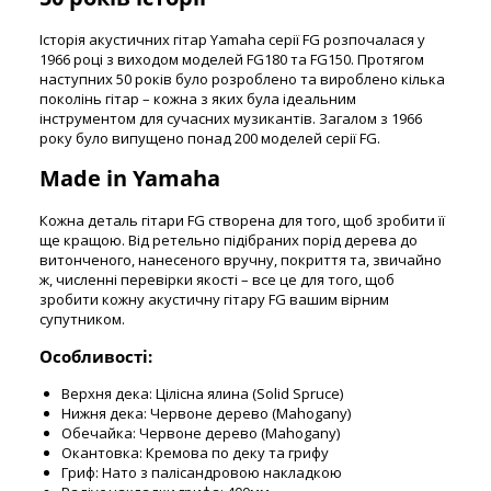
Історія акустичних гітар Yamaha серії FG розпочалася у
1966 році з виходом моделей FG180 та FG150. Протягом
наступних 50 років було розроблено та вироблено кілька
поколінь гітар – кожна з яких була ідеальним
інструментом для сучасних музикантів. Загалом з 1966
року було випущено понад 200 моделей серії FG.
Made in Yamaha
Кожна деталь гітари FG створена для того, щоб зробити її
ще кращою. Від ретельно підібраних порід дерева до
витонченого, нанесеного вручну, покриття та, звичайно
ж, численні перевірки якості – все це для того, щоб
зробити кожну акустичну гітару FG вашим вірним
супутником.
Особливості:
Верхня дека: Цілісна ялина (Solid Spruce)
Нижня дека: Червоне дерево (Mahogany)
Обечайка: Червоне дерево (Mahogany)
Окантовка: Кремова по деку та грифу
Гриф: Нато з палісандровою накладкою