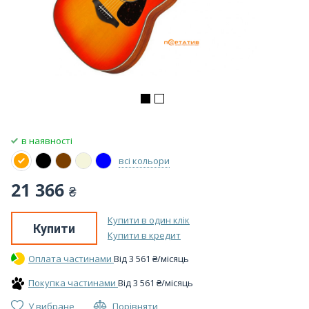
в наявності
всі кольори
21 366
₴
Купити в один клік
Купити
Купити в кредит
Оплата частинами
Вiд
3 561
₴
/місяць
Покупка частинами
Вiд
3 561
₴
/місяць
У вибране
Порівняти