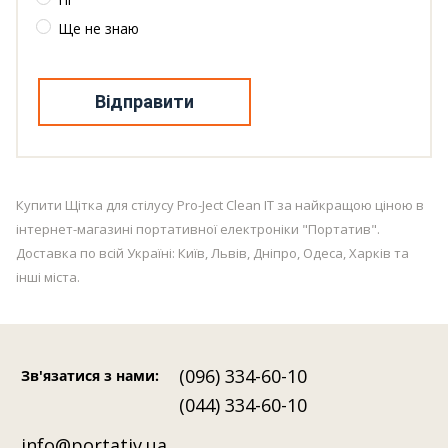
Ще не знаю
Відправити
Купити Щітка для стілусу Pro-Ject Clean IT за найкращою ціною в
інтернет-магазині портативної електроніки "Портатив".
Доставка по всій Україні: Київ, Львів, Дніпро, Одеса, Харків та
інші міста.
(096) 334-60-10
Зв'язатися з нами
:
(044) 334-60-10
info@portativ.ua