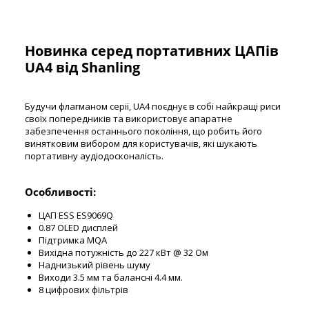
Новинка серед портативних ЦАПів
UA4 від Shanling
Будучи флагманом серії, UA4 поєднує в собі найкращі риси
своїх попередників та використовує апаратне
забезпечення останнього покоління, що робить його
винятковим вибором для користувачів, які шукають
портативну аудіодосконалість.
Особливості:
ЦАП ESS ES9069Q
0.87 OLED дисплей
Підтримка MQA
Вихідна потужність до 227 кВт @ 32 Ом
Наднизький рівень шуму
Виходи 3.5 мм та балансні 4.4 мм.
8 цифрових фільтрів