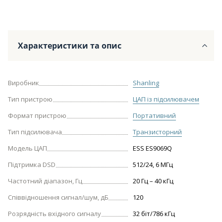
Характеристики та опис
Виробник
Shanling
Тип пристрою
ЦАП із підсилювачем
Формат пристрою
Портативний
Тип підсилювача
Транзисторний
Модель ЦАП
ESS ES9069Q
Підтримка DSD
512/24, 6 МГц
Частотний діапазон, Гц
20 Гц – 40 кГц
Співвідношення сигнал/шум, дБ
120
Розрядність вхідного сигналу
32 біт/786 кГц