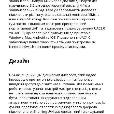
збалансовані навушники через два вихідні порти для
навушників: 3,5-мм односторонній вихід та 4,4-мм
збалансований вихід. Така універсальність дозволяє
підключати різні внутрішньоканальні монітори (IEM) на
ваш вибір. Shanling UA4 може похвалитися широкою
сумісністю із широким спектром пристроїв. Цей
портативний ЦАП та підсилювач підтримує режими UAC2.0
та UAC1.0, що полегшує підключення до пристроїв
Windows, Mac, Android та iOS. Підключення UAC1.0
забезпечує повну сумісність з такими пристроями як
Nintendo Switch та іншими ігровими системами.
Дизайн
UA4 оснащений 0,87-дюймовим дисплеєм, який надає
інформацію про поточне відтворення та пропонує
швидкий доступ до різних налаштувань. Для полегшення
роботи користувача пристрій має три кнопки. Ці кнопки
не тільки полегшують навігацію по меню, але можуть
бути налаштовані на керування відтворенням,
апаратною гучністю або програмною гучністю, причому їх
функції адаптуються залежно від цифрового джерела
підключеного. Shanling UA4 має елегантний та вишуканий