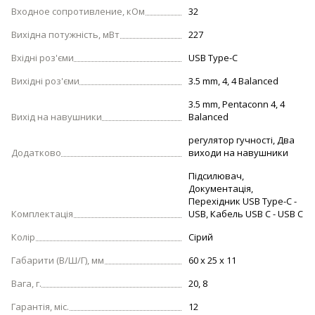
Входное сопротивление, кОм
32
Вихідна потужність, мВт
227
Вхідні роз'єми
USB Type-C
Вихідні роз'єми
3.5 mm, 4, 4 Balanced
3.5 mm, Pentaconn 4, 4
Вихід на навушники
Balanced
регулятор гучності, Два
Додатково
виходи на навушники
Підсилювач,
Документація,
Перехідник USB Type-C -
Комплектація
USB, Кабель USB C - USB С
Колір
Сірий
Габарити (В/Ш/Г), мм
60 x 25 x 11
Вага, г.
20, 8
Гарантія, міс.
12