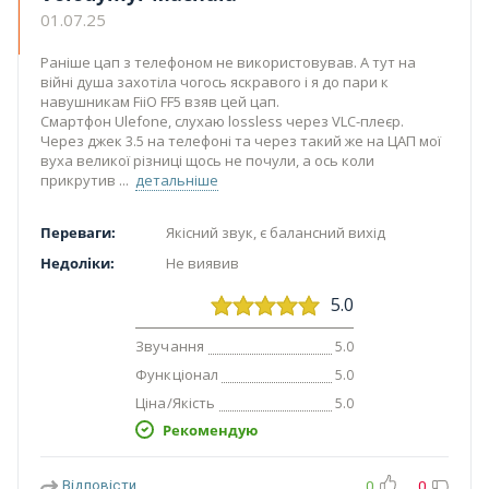
01.07.25
Раніше цап з телефоном не використовував. А тут на
війні душа захотіла чогось яскравого і я до пари к
навушникам FiiO FF5 взяв цей цап.
Смартфон Ulefone, слухаю lossless через VLC-плеєр.
Через джек 3.5 на телефоні та через такий же на ЦАП мої
вуха великої різниці щось не почули, а ось коли
прикрутив
детальніше
Переваги:
Якісний звук, є балансний вихід
Недоліки:
Не виявив
5.0
Звучання
5.0
Функціонал
5.0
Ціна/Якість
5.0
Рекомендую
Відповісти
0
0