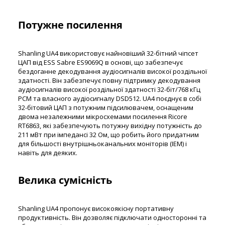
Потужне посилення
Shanling UA4 використовує найновіший 32-бітний чіпсет
ЦАП від ESS Sabre ES9069Q в основі, що забезпечує
бездоганне декодування аудіосигналів високої роздільної
здатності. Він забезпечує повну підтримку декодування
аудіосигналів високої роздільної здатності 32-біт/768 кГц
PCM та власного аудіосигналу DSD512. UA4 поєднує в собі
32-бітовий ЦАП з потужним підсилювачем, оснащеним
двома незалежними мікросхемами посилення Ricore
RT6863, які забезпечують потужну вихідну потужність до
211 мВт при імпедансі 32 Ом, що робить його придатним
для більшості внутрішньоканальних моніторів (IEM) і
навіть для деяких.
Велика сумісність
Shanling UA4 пропонує високоякісну портативну
продуктивність. Він дозволяє підключати односторонні та