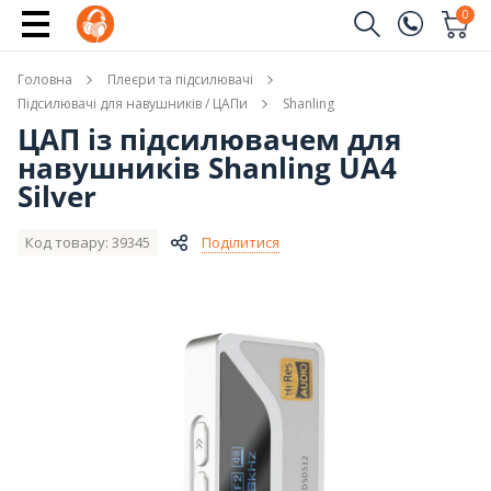
Повідомити про наявність
0
Замовити дзвінок
Головна
Плеєри та підсилювачі
(096)
Ім'я
Підсилювачі для навушників / ЦАПи
Shanling
ЦАП із підсилювачем для
(044)
навушників Shanling UA4
Телефон
Silver
Код товару: 39345
Поділитися
Надіслати