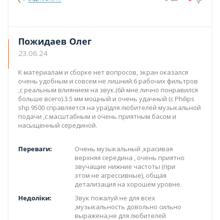
Пожидаев Олег
23.06.24
К материалам и сборке нет вопросов, экран оказался
очень удобным и совсем не лишний.6 рабочих фильтров
,с реальным влиянием на звук.(6й мне лично понравился
больше всего).3.5 мм мощный и очень удачный (с Philips
shp 9500 справляется на ура)для любителей музыкальной
подачи ,с масштабным и очень приятным басом и
насыщенный серединой.
Переваги:
Очень музыкальный ,красивая
верхняя середина , очень приятно
звучащие нижние частоты (при
этом не агрессивные), общая
детализация на хорошем уровне.
Недоліки:
Звук пожалуй не для всех
,музыкальность довольно сильно
выражена,не для любителей