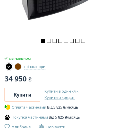
є в наявності
всі кольори
34 950
₴
Купити в один клік
Купити
Купити в кредит
Оплата частинами
Вiд
5 825
₴
/місяць
Покупка частинами
Вiд
5 825
₴
/місяць
У вибране
Порівняти