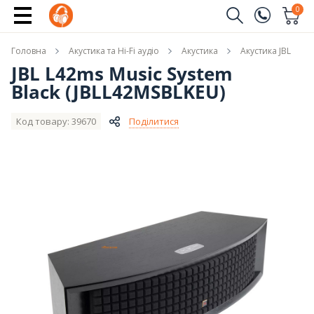
Купити
0
Замовити дзвінок
Головна
Акустика та Hi-Fi аудіо
Акустика
Акустика JBL
(096)
Ім'я
JBL L42ms Music System
Black (JBLL42MSBLKEU)
(044)
Телефон
Код товару: 39670
Поділитися
Надіслати