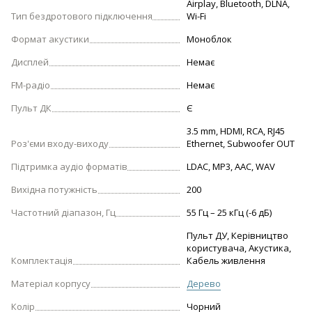
Airplay, Bluetooth, DLNA,
Тип бездротового підключення
Wi-Fi
Формат акустики
Моноблок
Дисплей
Немає
FM-радіо
Немає
Пульт ДК
Є
3.5 mm, HDMI, RCA, RJ45
Роз'єми входу-виходу
Ethernet, Subwoofer OUT
Підтримка аудіо форматів
LDAC, MP3, AAC, WAV
Вихідна потужність
200
Частотний діапазон, Гц
55 Гц – 25 кГц (-6 дБ)
Пульт ДУ, Керівництво
користувача, Акустика,
Комплектація
Кабель живлення
Матеріал корпусу
Дерево
Колір
Чорний