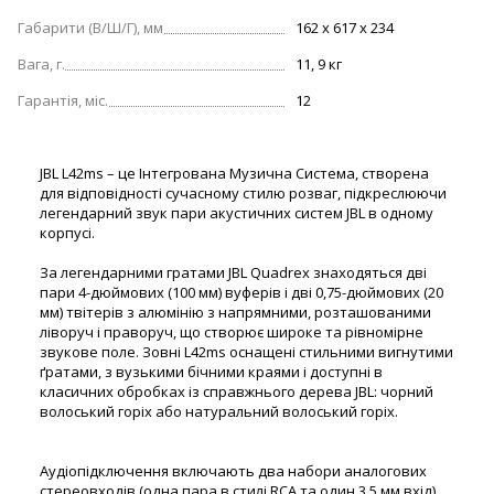
Габарити (В/Ш/Г), мм
162 x 617 x 234
Вага, г.
11, 9 кг
Гарантія, міс.
12
JBL L42ms – це Інтегрована Музична Система, створена
для відповідності сучасному стилю розваг, підкреслюючи
легендарний звук пари акустичних систем JBL в одному
корпусі.
За легендарними гратами JBL Quadrex знаходяться дві
пари 4-дюймових (100 мм) вуферів і дві 0,75-дюймових (20
мм) твітерів з алюмінію з напрямними, розташованими
ліворуч і праворуч, що створює широке та рівномірне
звукове поле. Зовні L42ms оснащені стильними вигнутими
ґратами, з вузькими бічними краями і доступні в
класичних обробках із справжнього дерева JBL: чорний
волоський горіх або натуральний волоський горіх.
Аудіопідключення включають два набори аналогових
стереовходів (одна пара в стилі RCA та один 3,5 мм вхід)