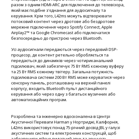
разом з одним HDMI-ARC для підключення до телевізора,
який має подібне з'єднання для аудіосигналу та
керування. Крім того, L42ms можуть відтворювати
потоковий контент через дротове або бездротове
мережне підключення через Spotify Connect, Apple
Airplay2™ та Google Chromecast або підключатися
безпосередньо до пристрою через Bluetooth.
Усі аудіосигнали передаються через передовий DSP-
процесор, де контент ретельно обробляється та
передається до динаміків через чотириканальний
підсилювач, який забезпечує 75 Вт RMS кожному вуферу
та 25 Вт RMS кожному твітеру. Загальна потужність
підсилювача системи 200 Вт RMS може керуватися через
сенсорну панель, розташовану на верхній панелі
корпусу, входить Bluetooth пульт дистанційного
керування або через одну з багатьох музичних або
автоматизаційних програм.
Розроблена та інженерно вдосконалена в Центрі
Акустичної Переваги Harman у Нортриджі, Каліфорнія,
L42ms використовує понад 75-річний досвід JBL у галузі
акустичних систем та електронних конструкцій, щоб
забезпечити дійсно видатний звук та зручність,