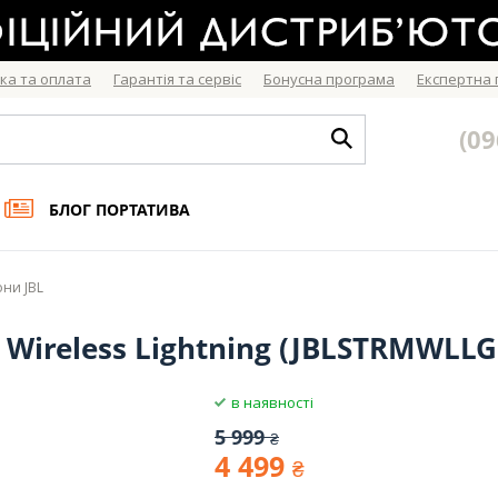
ка та оплата
Гарантія та сервіс
Бонусна програма
Експертна
(09
БЛОГ ПОРТАТИВА
ни JBL
Wireless Lightning (JBLSTRMWLL
в наявності
5 999
₴
4 499
₴