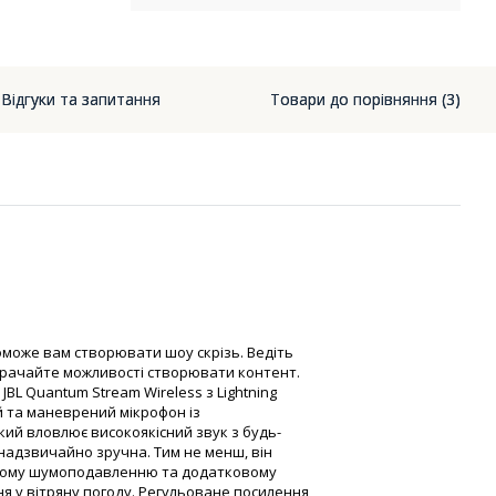
Відгуки та запитання
Товари до порівняння (3)
може вам створювати шоу скрізь. Ведіть
втрачайте можливості створювати контент.
 JBL Quantum Stream Wireless з Lightning
ий та маневрений мікрофон із
ий вловлює високоякісний звук з будь-
 надзвичайно зручна. Тим не менш, він
аному шумоподавленню та додатковому
я у вітряну погоду. Регульоване посилення