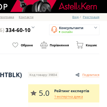
 програма
Контакти
Вхід
/
Реєстрація
Консультанти
6)
334-60-10
онлайн
Обране
Порівняння
Кошик
GHTBLK)
Код товару: 39834
Поділитися
5.0
Рейтинг експертів
1 експертна думка