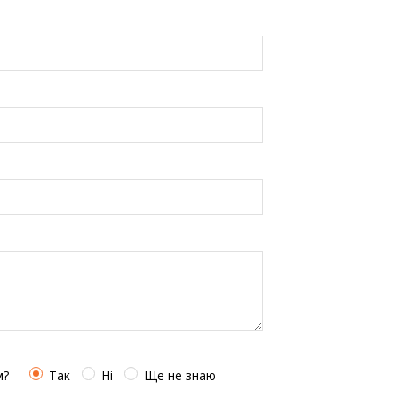
м?
Так
Ні
Ще не знаю