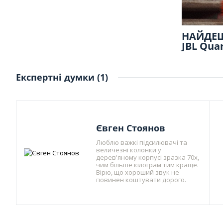
НАЙДЕШ
JBL Qua
Експертні думки (1)
Євген Стоянов
Люблю важкі підсилювачі та
величезні колонки у
дерев'яному корпусі зразка 70х,
чим більше кілограм тим краще.
Вірю, що хороший звук не
повинен коштувати дорого.