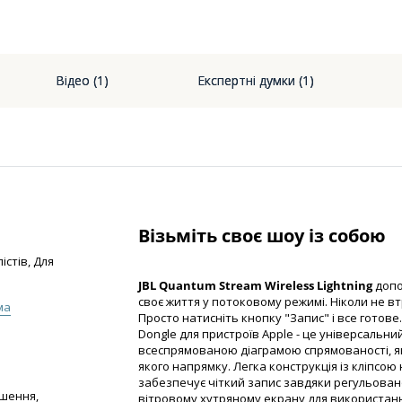
Відео (1)
Експертні думки (1)
Візьміть своє шоу із собою
істів, Для
JBL Quantum Stream Wireless Lightning
допо
своє життя у потоковому режимі. Ніколи не 
ма
Просто натисніть кнопку "Запис" і все готове.
Dongle для пристроїв Apple - це універсальн
всеспрямованою діаграмою спрямованості, як
якого напрямку. Легка конструкція із кліпсою
забезпечує чіткий запис завдяки регульов
ушення,
вітровому хутряному екрану для використанн