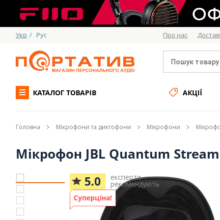
Укр
/
Рус
Про нас
Достав
КАТАЛОГ ТОВАРІВ
АКЦІЇ
Головна
Мікрофони та диктофони
Мікрофони
Мікрофо
Мікрофон JBL Quantum Stream 
експерти
5.0
рекомендують
Суперціна!