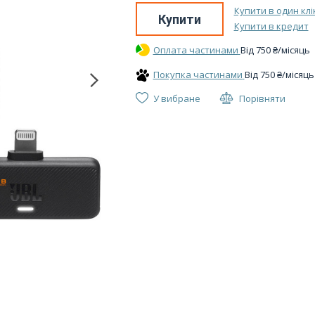
Купити в один клі
Купити
Купити в кредит
Оплата частинами
Вiд
750
₴
/місяць
Покупка частинами
Вiд
750
₴
/місяць
У вибране
Порівняти