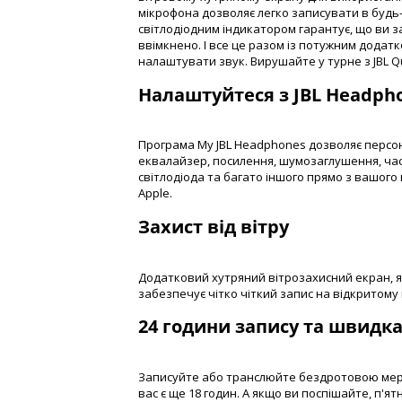
мікрофона дозволяє легко записувати в будь-
світлодіодним індикатором гарантує, що ви 
ввімкнено. І все це разом із потужним додат
налаштувати звук. Вирушайте у турне з JBL Q
Налаштуйтеся з JBL Headph
Програма My JBL Headphones дозволяє персо
еквалайзер, посилення, шумозаглушення, ча
світлодіода та багато іншого прямо з вашог
Apple.
Захист від вітру
Додатковий хутряний вітрозахисний екран, я
забезпечує чітко чіткий запис на відкритому 
24 години запису та швидк
Записуйте або транслюйте бездротовою мере
вас є ще 18 годин. А якщо ви поспішайте, п