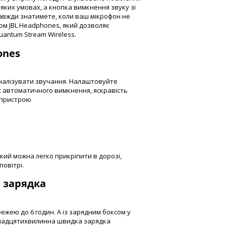
яких умовах, а кнопка вимкнення звуку зі
завжди знатимете, коли ваш мікрофон не
ком JBL Headphones, який дозволяє
uantum Stream Wireless.
ones
налізувати звучання. Налаштовуйте
с автоматичного вимкнення, яскравість
о пристрою
кий можна легко прикріпити в дорозі,
повітрі.
а зарядка
жею до 6 годин. А із зарядним боксом у
'ятнадцятихвилинна швидка зарядка