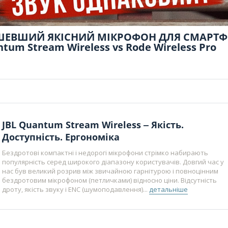
ЕВШИЙ ЯКІСНИЙ МІКРОФОН ДЛЯ СМАРТФ
ntum Stream Wireless vs Rode Wireless Pro
JBL Quantum Stream Wireless ‒ Якість.
Доступність. Ергономіка
Бездротові компактні і недорогі мікрофони стрімко набирають
популярність серед широкого діапазону користувачів. Довгий час у
нас був великий розрив між звичайною гарнітурою і повноцінним
бездротовим мікрофоном (петличками) відносно ціни. Відсутність
дроту, якість звуку і ENC (шумоподавлення)...
детальніше