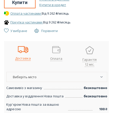
Купити
Купити в кредит
Оплата частинами
Вiд
9 262
₴
/місяць
Покупка частинами
Вiд
9 262
₴
/місяць
У вибране
Порівняти
Доставка
Оплата
Гарантія
12 міс.
Виберіть місто
Самовивіз з магазину
безкоштовно
Доставка у відділення Нова пошта
безкоштовно
Кур'єром Нова пошта за вашою
адресою
100
₴