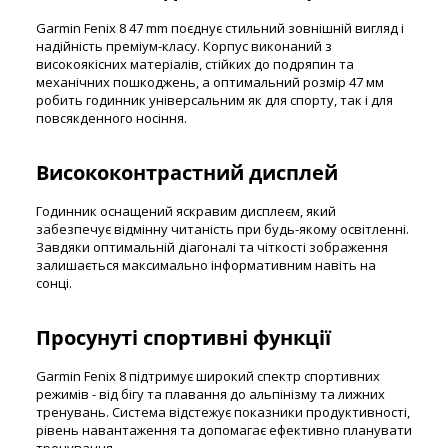
Garmin Fenix 8 47 mm поєднує стильний зовнішній вигляд і
надійність преміум-класу. Корпус виконаний з
високоякісних матеріалів, стійких до подряпин та
механічних пошкоджень, а оптимальний розмір 47 мм
робить годинник універсальним як для спорту, так і для
повсякденного носіння.
Висококонтрастний дисплей
Годинник оснащений яскравим дисплеєм, який
забезпечує відмінну читаність при будь-якому освітленні.
Завдяки оптимальній діагоналі та чіткості зображення
залишається максимально інформативним навіть на
сонці.
Просунуті спортивні функції
Garmin Fenix 8 підтримує широкий спектр спортивних
режимів - від бігу та плавання до альпінізму та лижних
тренувань. Система відстежує показники продуктивності,
рівень навантаження та допомагає ефективно планувати
тренування.