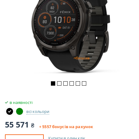
в наявності
всі кольори
55 571
₴
+ 5557 бонусів
на рахунок
Купити в один клік