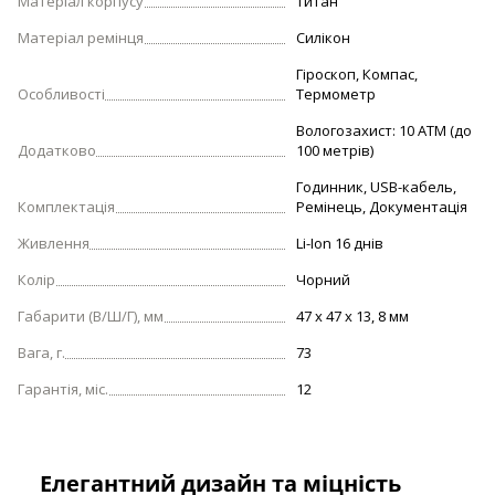
Матеріал корпусу
Титан
Матеріал ремінця
Силікон
Гіроскоп, Компас,
Особливості
Термометр
Вологозахист: 10 ATM (до
Додатково
100 метрів)
Годинник, USB-кабель,
Комплектація
Ремінець, Документація
Живлення
Li-Ion 16 днів
Колір
Чорний
Габарити (В/Ш/Г), мм
47 х 47 х 13, 8 мм
Вага, г.
73
Гарантія, міс.
12
Елегантний дизайн та міцність