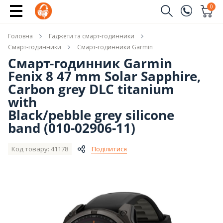
Купити
0
+ 5557 бонусів
на рахунок
Замовити дзвінок
Головна
Гаджети та смарт-годинники
(096)
Ім'я
Смарт-годинники
Смарт-годинники Garmin
Смарт-годинник Garmin
(044)
Fenix 8 47 mm Solar Sapphire,
Телефон
Carbon grey DLC titanium
with
Black/pebble grey silicone
band (010-02906-11)
Надіслати
Код товару: 41178
Поділитися