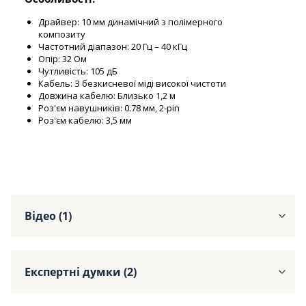
Драйвер: 10 мм динамічний з полімерного
композиту
Частотний діапазон: 20 Гц – 40 кГц
Опір: 32 Ом
Чутливість: 105 дБ
Кабель: З безкисневої міді високої чистоти
Довжина кабелю: Близько 1,2 м
Роз'єм навушників: 0.78 мм, 2-pin
Роз'єм кабелю: 3,5 мм
Відео (1)
Експертні думки (2)