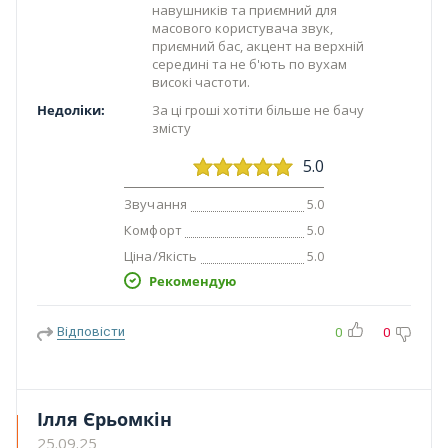
навушників та приємний для
масового користувача звук,
приємний бас, акцент на верхній
середині та не б'ють по вухам
високі частоти.
Недоліки:
За ці гроші хотіти більше не бачу
змісту
5.0
Звучання
5.0
Комфорт
5.0
Ціна/Якість
5.0
Рекомендую
Відповісти
0
0
Ілля Єрьомкін
25.09.25