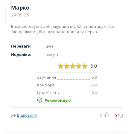
Марко
24.09.25
Використовую з амбюшурами від KZ, з ними звук стає
"яскравішим", більш виражені низи та верха.
Переваги:
ціна
Недоліки:
відсутні
5.0
Звучання
5.0
Комфорт
5.0
Ціна/Якість
5.0
Рекомендую
Відповісти
0
0