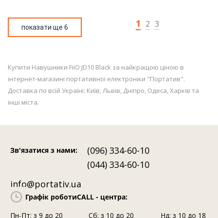
1
2
3
показати ще 6
Купити Навушники FiiO JD10 Black за найкращою ціною в
інтернет-магазині портативної електроніки "Портатив".
Доставка по всій Україні: Київ, Львів, Дніпро, Одеса, Харків та
інші міста.
(096) 334-60-10
Зв'язатися з нами
:
(044) 334-60-10
info@portativ.ua
Графік роботи
CALL - центра:
Пн-Пт: з 9 до 20
Сб: з 10 до 20
Нд: з 10 до 18