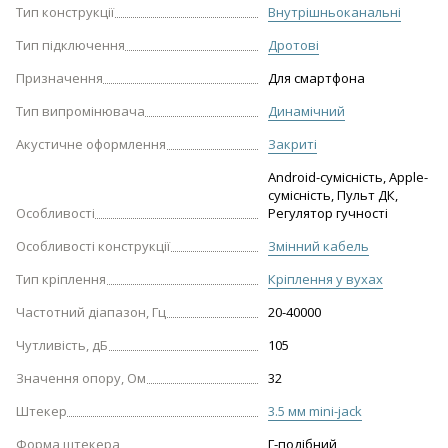
Тип конструкції
Внутрішньоканальні
Тип підключення
Дротові
Призначення
Для смартфона
Тип випромінювача
Динамічний
Акустичне оформлення
Закриті
Android-сумісність, Apple-
сумісність, Пульт ДК,
Особливості
Регулятор гучності
Особливості конструкції
Змінний кабель
Тип кріплення
Кріплення у вухах
Частотний діапазон, Гц
20-40000
Чутливість, дБ
105
Значення опору, Ом
32
Штекер
3.5 мм mini-jack
Форма штекера
Г-подібний