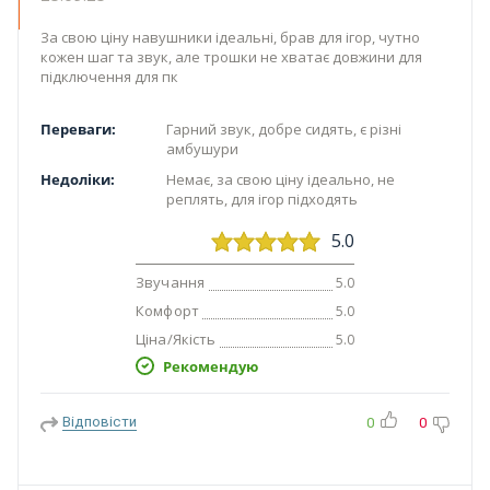
За свою ціну навушники ідеальні, брав для ігор, чутно
кожен шаг та звук, але трошки не хватає довжини для
підключення для пк
Переваги:
Гарний звук, добре сидять, є різні
амбушури
Недоліки:
Немає, за свою ціну ідеально, не
реплять, для ігор підходять
5.0
Звучання
5.0
Комфорт
5.0
Ціна/Якість
5.0
Рекомендую
Відповісти
0
0