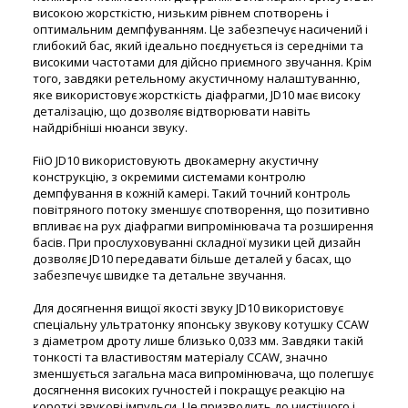
високою жорсткістю, низьким рівнем спотворень і
оптимальним демпфуванням. Це забезпечує насичений і
глибокий бас, який ідеально поєднується із середніми та
високими частотами для дійсно приємного звучання. Крім
того, завдяки ретельному акустичному налаштуванню,
яке використовує жорсткість діафрагми, JD10 має високу
деталізацію, що дозволяє відтворювати навіть
найдрібніші нюанси звуку.
FiiO JD10 використовують двокамерну акустичну
конструкцію, з окремими системами контролю
демпфування в кожній камері. Такий точний контроль
повітряного потоку зменшує спотворення, що позитивно
впливає на рух діафрагми випромінювача та розширення
басів. При прослуховуванні складної музики цей дизайн
дозволяє JD10 передавати більше деталей у басах, що
забезпечує швидке та детальне звучання.
Для досягнення вищої якості звуку JD10 використовує
спеціальну ультратонку японську звукову котушку CCAW
з діаметром дроту лише близько 0,033 мм. Завдяки такій
тонкості та властивостям матеріалу CCAW, значно
зменшується загальна маса випромінювача, що полегшує
досягнення високих гучностей і покращує реакцію на
короткі звукові імпульси. Це призводить до чистішого і