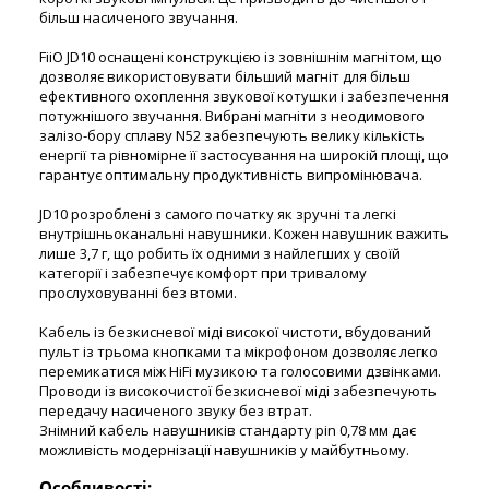
більш насиченого звучання.
FiiO JD10 оснащені конструкцією із зовнішнім магнітом, що
дозволяє використовувати більший магніт для більш
ефективного охоплення звукової котушки і забезпечення
потужнішого звучання. Вибрані магніти з неодимового
залізо-бору сплаву N52 забезпечують велику кількість
енергії та рівномірне її застосування на широкій площі, що
гарантує оптимальну продуктивність випромінювача.
JD10 розроблені з самого початку як зручні та легкі
внутрішньоканальні навушники. Кожен навушник важить
лише 3,7 г, що робить їх одними з найлегших у своїй
категорії і забезпечує комфорт при тривалому
прослуховуванні без втоми.
Кабель із безкисневої міді високої чистоти, вбудований
пульт із трьома кнопками та мікрофоном дозволяє легко
перемикатися між HiFi музикою та голосовими дзвінками.
Проводи із високочистої безкисневої міді забезпечують
передачу насиченого звуку без втрат.
Знімний кабель навушників стандарту pin 0,78 мм дає
можливість модернізації навушників у майбутньому.
Особливості: