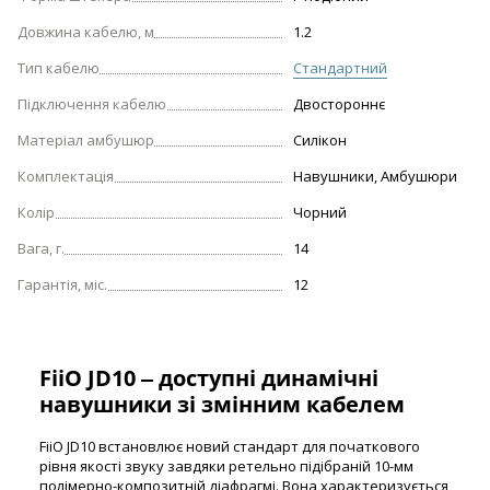
Довжина кабелю, м
1.2
Тип кабелю
Стандартний
Підключення кабелю
Двостороннє
Матеріал амбушюр
Силікон
Комплектація
Навушники, Амбушюри
Колір
Чорний
Вага, г.
14
Гарантія, міс.
12
FiiO JD10 ‒ доступні динамічні
навушники зі змінним кабелем
FiiO JD10 встановлює новий стандарт для початкового
рівня якості звуку завдяки ретельно підібраній 10-мм
полімерно-композитній діафрагмі. Вона характеризується