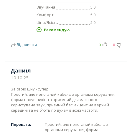
Звучання
5.0
Комфорт
5.0
Ціна/Якість
5.0
Рекомендую
Відповісти
0
0
Даниїл
10.10.25
За свою ціну - супер
Простий, але непоганий кабель з органами керування,
форма навушників та приємний для масового
користувача звук, приємний бас, акцент на верхній
середині та не б'ють по вухам високі частоти.
Переваги:
Простий, але непоганий кабель з
органами керування, форма