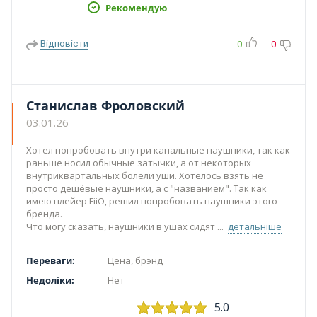
Рекомендую
Відповісти
0
0
Станислав Фроловский
03.01.26
Хотел попробовать внутри канальные наушники, так как
раньше носил обычные затычки, а от некоторых
внутриквартальных болели уши. Хотелось взять не
просто дешёвые наушники, а с "названием". Так как
имею плейер FiiO, решил попробовать наушники этого
бренда.
Что могу сказать, наушники в ушах сидят
детальніше
Переваги:
Цена, брэнд
Недоліки:
Нет
5.0