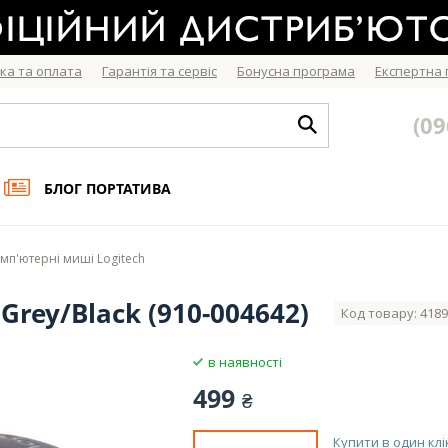
ка та оплата
Гарантія та сервіс
Бонусна програма
Експертна
(09
БЛОГ ПОРТАТИВА
мп'ютерні миші Logitech
Grey/Black (910-004642)
Код товару: 418
в наявності
499
₴
Купити в один клі