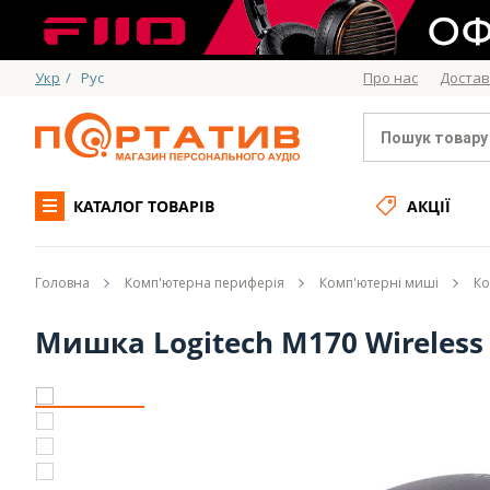
Укр
/
Рус
Про нас
Достав
КАТАЛОГ ТОВАРІВ
АКЦІЇ
Головна
Комп'ютерна периферія
Комп'ютерні миші
Ко
Мишка Logitech M170 Wireless 