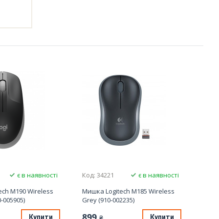
є в наявності
Код: 34221
є в наявності
ech M190 Wireless
Мишка Logitech M185 Wireless
0-005905)
Grey (910-002235)
899
Купити
Купити
₴