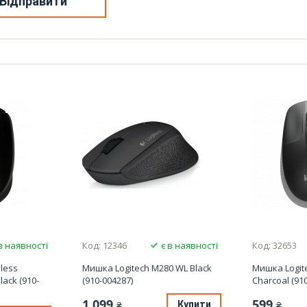
Відправити
в наявності
Код: 12346
є в наявності
Код: 32653
less
Мишка Logitech M280 WL Black
Мишка Logit
ack (910-
(910-004287)
Charcoal (91
1 099
599
Купити
₴
₴