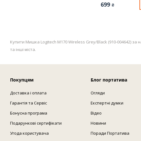
699
₴
Купити Мишка Logitech M170 Wireless Grey/Black (910-004642) за 
та інші міста.
Покупцям
Блог портатива
Доставка і оплата
Огляди
Гарантія та Сервіс
Експертні думки
Бонусна програма
Відео
Подарункові сертифікати
Новини
Угода користувача
Поради Портатива