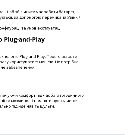
ра. Щоб збільшити час роботи батареї,
ється, за допомогою перемикача Увімк./
нфігурації та умов експлуатації.
 Plug-and-Play
хнологію Plug-and-Play. Просто вставте
дразу користуватися мишею. Не потрібно
мне забезпечення.
езпечуючи комфорт під час багатогодинного
ції та можливості поміняти призначення
ально підійде навіть шульги.