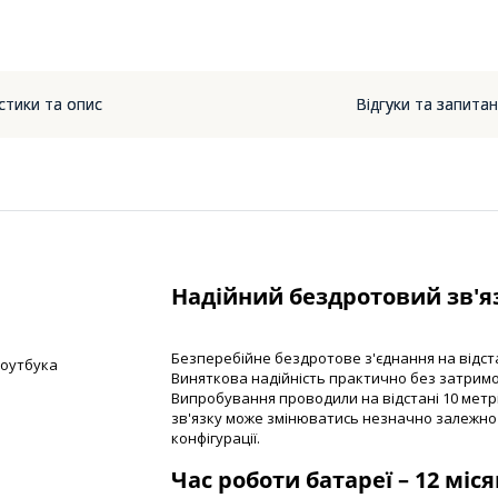
стики та опис
Відгуки та запита
Надійний бездротовий зв'язо
Безперебійне бездротове з'єднання на відстан
ноутбука
Виняткова надійність практично без затримо
Випробування проводили на відстані 10 метрі
зв'язку може змінюватись незначно залежно 
конфігурації.
Час роботи батареї – 12 міся