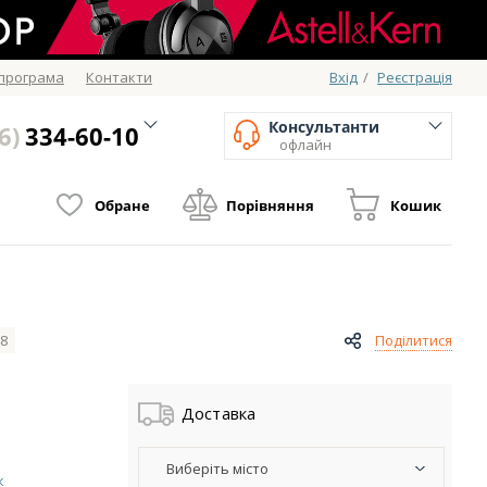
 програма
Контакти
Вхід
/
Реєстрація
Консультанти
6)
334-60-10
офлайн
Обране
Порівняння
Кошик
98
Поділитися
Доставка
Виберіть місто
к