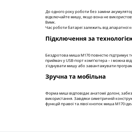
До одного року роботи без заміни акумулято
відключайте мишу, якщо вона не використову
Вимк.
Час роботи батареї залежить від апаратної ко
Підключення за технологією
Бездротова миша M170 повністю підтримує те
приймач у USB-порт комп'ютера – і можна ві
з'єднувати мишу або завантажувати програ
Зручна та мобільна
Форма миші відповідає анатомії долоні, заб
використання. Завдяки симетричній конструк
функцій правої та лівої кнопок миша M170 іде