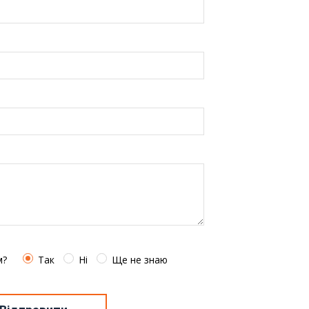
м?
Так
Ні
Ще не знаю