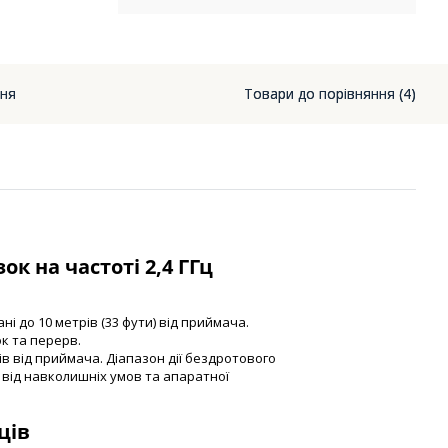
ння
Товари до порівняння (4)
к на частоті 2,4 ГГц
і до 10 метрів (33 фути) від приймача.
к та перерв.
в від приймача. Діапазон дії бездротового
від навколишніх умов та апаратної
ців