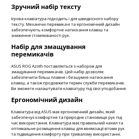
Зручний набір тексту
Ігрова клавіатура підходить і для швидкісного набору
тексту. Механічні перемикачі та ергономічний дизайн
забезпечують комфортне натискання клавіш та
зниження стомлюваності рук.
Набір для змащування
перемикачів
ASUS ROG Azoth поставляється з набором для
змащування перемикачів. Цей набір дозволяє
забезпечити більш плавне і безшумне натискання
клавіш, а також продовжити термін служби перемикачів.
Ви зможете налаштувати клавіатуру під свої уподобання.
Ергономічний дизайн
Клавіатура від ASUS має ергономічний дизайн, який
забезпечує комфортне та природне становище рук під
час використання. Клавіатура має правильний нахил та
оптимальне розміщення клавіш для мінімізації втоми рук
та підвищення комфорту при тривалому використанні.