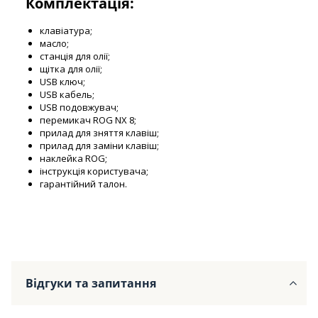
Комплектація:
клавіатура;
масло;
станція для олії;
щітка для олії;
USB ключ;
USB кабель;
USB подовжувач;
перемикач ROG NX 8;
прилад для зняття клавіш;
прилад для заміни клавіш;
наклейка ROG;
інструкція користувача;
гарантійний талон.
Відгуки та запитання