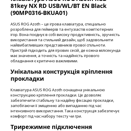
81key NX RD USB/WL/BT EN Black
(90MP0316-BKUA01)
ASUS ROG Azoth – це ігрова клавіатура, спеціально
розроблена для геймерів та ентузіастів комп'ютерних
ігор. Вона поєднує в собі високу продуктивність, зручність
використання та стильний дизайн, щоб задовольнити
найвибагливіших представників ігрової спільноти.
Пристрій підходить для ігрових сесій, де кожна мілісекунда
має значення, а точність та надійність ігрового
обладнання є критично важливими.
Унікальна конструкція кріплення
прокладки
Клавіатура ASUS ROG Azoth оснащена унікальною
конструкцією кріплення прокладки. Це дозволяє
забезпечити стабільну та надійну фіксацію прокладки,
запобігаючи її зміщенню або випаданню під час
інтенсивного використання. Така конструкція забезпечує
комфорт під час набору тексту чи гри.
Трирежимне підключення