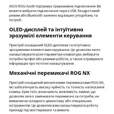
ASUS ROG Azoth підтримує трирежимне підключення. Ви
можете вибрати підключення через USB, бездротовий
режим або Bluetooth залежно від ваших уподобань та
потреб.
OLED-дисплей та інтуїтивно
зрозумілі елементи керування
Пристрій оснащений OLED-дисплеєм та інтуїтивно
зрозумілими елементами керування. Це дозволяє легко
налаштовувати різні параметри клавіатури, вибирати
потрібні профілі або режими роботи, а також отримувати
інформацію про поточні налаштування.
Механічні перемикачі ROG NX
Пристрій оснащений механічними перемикачами ROG NX,
які забезпечують високу чуйність та точність натискання
клавіш. Крім того, вони мають можливість заміни, що
дозволяє легко замінювати перемикачі за потреби, не
вимагаючи складного демонтажу або спеціальних
інструментів. Це дозволяє вам налаштовувати роботу
приладу під свої переваги та вимоги.