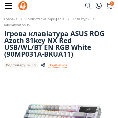
Повідомити про наявність
0
Замовити дзвінок
Головна
Комп'ютерна периферія
Клавіатури
(096)
Ім'я
Клавіатури ASUS
Ігрова клавіатура ASUS ROG
(044)
Azoth 81key NX Red
Телефон
USB/WL/BT EN RGB White
(90MP031A-BKUA11)
Код товару: 42085
Поділитися
Надіслати