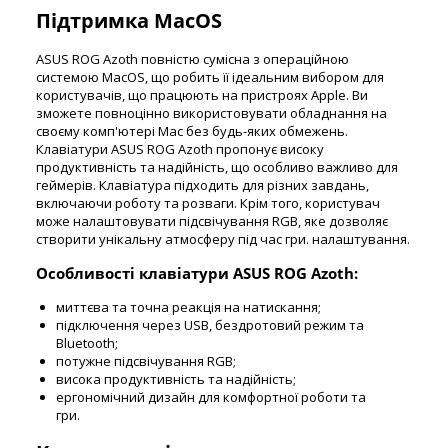
Підтримка MacOS
ASUS ROG Azoth повністю сумісна з операційною
системою MacOS, що робить її ідеальним вибором для
користувачів, що працюють на пристроях Apple. Ви
зможете повноцінно використовувати обладнання на
своєму комп'ютері Mac без будь-яких обмежень.
Клавіатури ASUS ROG Azoth пропонує високу
продуктивність та надійність, що особливо важливо для
геймерів. Клавіатура підходить для різних завдань,
включаючи роботу та розваги. Крім того, користувач
може налаштовувати підсвічування RGB, яке дозволяє
створити унікальну атмосферу під час гри. налаштування.
Особливості клавіатури ASUS ROG Azoth:
миттєва та точна реакція на натискання;
підключення через USB, бездротовий режим та
Bluetooth;
потужне підсвічування RGB;
висока продуктивність та надійність;
ергономічний дизайн для комфортної роботи та
гри.