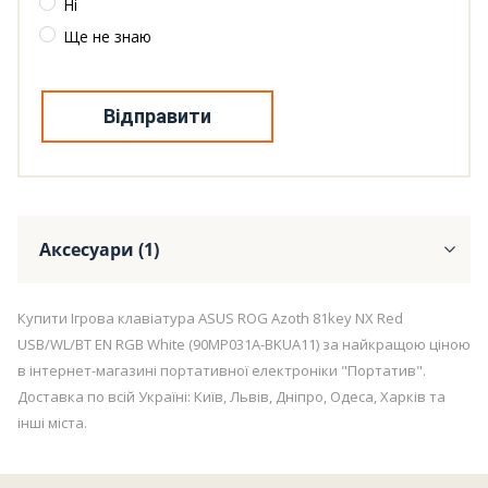
Ні
Ще не знаю
Відправити
Аксесуари (1)
Купити Ігрова клавіатура ASUS ROG Azoth 81key NX Red
USB/WL/BT EN RGB White (90MP031A-BKUA11) за найкращою ціною
в інтернет-магазині портативної електроніки "Портатив".
Доставка по всій Україні: Київ, Львів, Дніпро, Одеса, Харків та
інші міста.