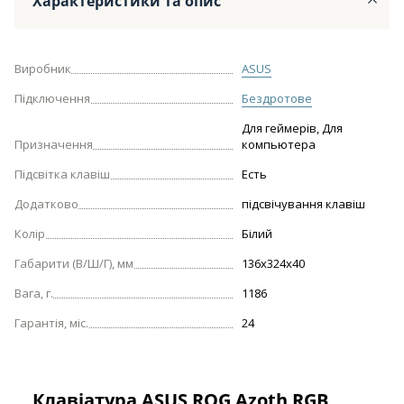
Характеристики та опис
Виробник
ASUS
Підключення
Бездротове
Для геймерів, Для
Призначення
компьютера
Підсвітка клавіш
Есть
Додатково
підсвічування клавіш
Колір
Білий
Габарити (В/Ш/Г), мм
136х324х40
Вага, г.
1186
Гарантія, міс.
24
Клавіатура ASUS ROG Azoth RGB