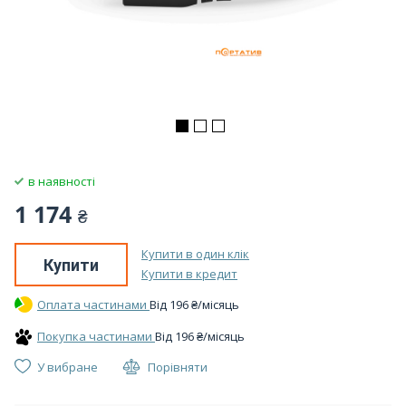
в наявності
1 174
₴
Купити в один клік
Купити
Купити в кредит
Оплата частинами
Вiд
196
₴
/місяць
Покупка частинами
Вiд
196
₴
/місяць
У вибране
Порівняти