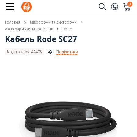
Купити
0
Замовити дзвінок
Головна
Мікрофони та диктофони
(096)
Ім'я
Аксесуари для мікрофонів
Rode
Кабель Rode SC27
(044)
Телефон
Код товару: 42475
Поділитися
Надіслати