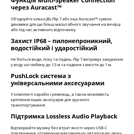
Функція Multi-Speaker Connection
через Auracast™
Об'єднуйте кілька JBL Flip 7 або інші Auracast™-сумісні
динаміки для ще більш масштабного звучання на вечірці
або під час активного відпочинку.
Захист IP68 – пилонепроникний,
водостійкий і ударостійкий
Не боїться води, піску та падінь. Flip 7 витримує занурення
у воду на глибину до 1,5 м та падіння з висоти до 1 м.
PushLock система з
універсальними аксесуарами
У комплекті карабін і ремінець, а також можливість
кріплення інших аксесуарів для зручного
транспортування.
Підтримка Lossless Audio Playback
Відтворюйте музику без втрат якості через USB-C
підключення, отримуючи максимальну деталізацію звуку.