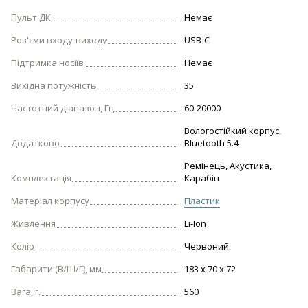
Пульт ДК
Немає
Роз'єми входу-виходу
USB-С
Підтримка носіїв
Немає
Вихідна потужність
35
Частотний діапазон, Гц
60-20000
Вологостійкий корпус,
Додатково
Bluetooth 5.4
Ремінець, Акустика,
Комплектація
Карабін
Матеріал корпусу
Пластик
Живлення
Li-Ion
Колір
Червоний
Габарити (В/Ш/Г), мм
183 x 70 x 72
Вага, г.
560