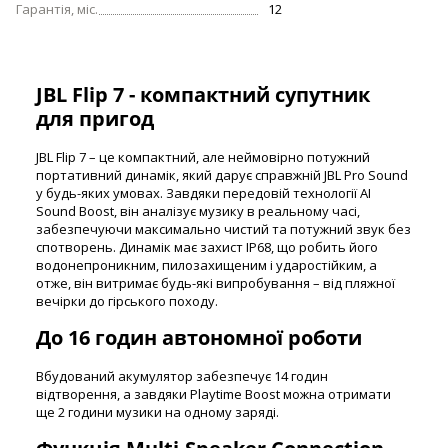
Гарантія, міс.
12
JBL Flip 7 - компактний супутник
для пригод
JBL Flip 7 – це компактний, але неймовірно потужний
портативний динамік, який дарує справжній JBL Pro Sound
у будь-яких умовах. Завдяки передовій технології AI
Sound Boost, він аналізує музику в реальному часі,
забезпечуючи максимально чистий та потужний звук без
спотворень. Динамік має захист IP68, що робить його
водонепроникним, пилозахищеним і ударостійким, а
отже, він витримає будь-які випробування – від пляжної
вечірки до гірського походу.
До 16 годин автономної роботи
Вбудований акумулятор забезпечує 14 годин
відтворення, а завдяки Playtime Boost можна отримати
ще 2 години музики на одному заряді.