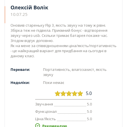
Олексій Волік
10.07.25
Оновив стареньку Flip 3, якість звуку на тому ж рівні.
Збірка теж не підвела. Приємний бонус - відтворення
звуку через usb. Скільки тримає батарея покаже час.
Згодом відгук доповню.
Як на мене за співвідношенням ціна/якість/портативність
- це найкращий варіант для придбання на сьогодні в
даному класі.
Переваги:
Портативність, влагозахист, якість
звуку
Недоліки:
Поки немає
5.0
Звучання
5.0
Функціонал
5.0
Ціна/Якість
5.0
Рекомендую