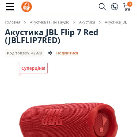
Купити
0
Замовити дзвінок
Головна
Акустика та Hi-Fi аудіо
Акустика
Акустика JBL
(096)
Ім'я
Акустика JBL Flip 7 Red
(JBLFLIP7RED)
(044)
Телефон
Код товару: 42928
Поділитися
Суперціна!
Надіслати