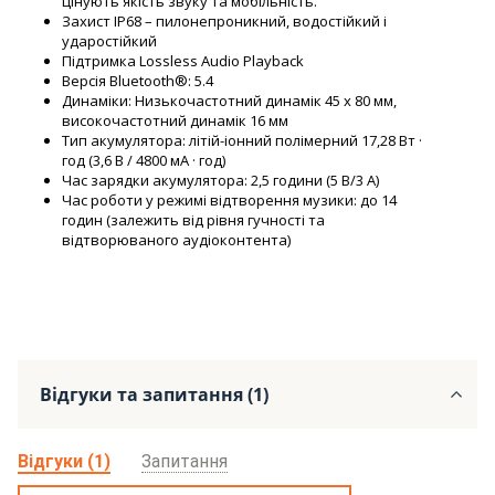
цінують якість звуку та мобільність.
Захист IP68 – пилонепроникний, водостійкий і
ударостійкий
Підтримка Lossless Audio Playback
Версія Bluetooth®: 5.4
Динаміки: Низькочастотний динамік 45 x 80 мм,
високочастотний динамік 16 мм
Тип акумулятора: літій-іонний полімерний 17,28 Вт ·
год (3,6 В / 4800 мА · год)
Час зарядки акумулятора: 2,5 години (5 В/3 А)
Час роботи у режимі відтворення музики: до 14
годин (залежить від рівня гучності та
відтворюваного аудіоконтента)
Відгуки та запитання (1)
Відгуки (1)
Запитання