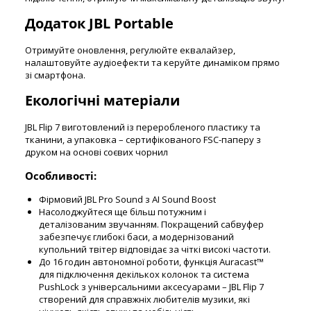
Додаток JBL Portable
Отримуйте оновлення, регулюйте еквалайзер,
налаштовуйте аудіоефекти та керуйте динаміком прямо
зі смартфона.
Екологічні матеріали
JBL Flip 7 виготовлений із переробленого пластику та
тканини, а упаковка – сертифікованого FSC-паперу з
друком на основі соєвих чорнил
Особливості:
Фірмовий JBL Pro Sound з AI Sound Boost
Насолоджуйтеся ще більш потужним і
деталізованим звучанням. Покращений сабвуфер
забезпечує глибокі баси, а модернізований
купольний твітер відповідає за чіткі високі частоти.
До 16 годин автономної роботи, функція Auracast™
для підключення декількох колонок та система
PushLock з універсальними аксесуарами – JBL Flip 7
створений для справжніх любителів музики, які