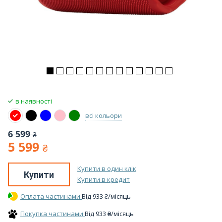
в наявності
всі кольори
6 599
₴
5 599
₴
Купити в один клік
Купити
Купити в кредит
Оплата частинами
Вiд
933
₴
/місяць
Покупка частинами
Вiд
933
₴
/місяць