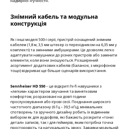
надмірної «гучності».
Знімний кабель та модульна
конструкція
Як і інші моделі 500-ї серії, пристрій оснащений знімним
кабелем (1,8 м, 3,5 мм штекер із перехідником на 6,35 мм у
комплекті) та змінними амбушюрами. Це дозволяє легко
адаптувати навушники до різних пристроїв або замінити
елементи, коли вони зношуються. Розширений
асортимент додаткових кабелів (балансні, з мікрофоном
тощо) відкриває ще більше сценаріїв використання.
Sennheiser HD 550
– це відкриті hi-fi навушники з
«легким» характером звучання та винятковим
комфортом, розраховані на довгі години
прослуховування або ігрові сесії. Поєднання широкого
частотного діапазону (6 Гц – 39,5 кГц), мінімальних
спотворень та зручного дизайну робить їх відмінним
вибором як для аудіофілів, які бажають розкрити «тонкі
деталі» записів, так і для геймерів, яким потрібна точна
просторовість та натуральність звуку. Завдяки модульній