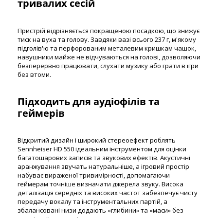
тривалих сесій
Пристрій відрізняється покращеною посадкою, що знижує
тиск на вуха та голову. Завдяки вазі всього 237 г, м'якому
підголів'ю та перфорованим металевим кришкам чашок,
навушники майже не відчуваються на голові, дозволяючи
безперервно працювати, слухати музику або грати в ігри
без втоми.
Підходить для аудіофілів та
геймерів
Відкритий дизайн і широкий стереоефект роблять
Sennheiser HD 550 ідеальним інструментом для оцінки
багатошарових записів та звукових ефектів. Акустичні
аранжування звучать натуральніше, а ігровий простір
набуває вираженої тривимірності, допомагаючи
геймерам точніше визначати джерела звуку. Висока
деталізація середніх та високих частот забезпечує чисту
передачу вокалу та інструментальних партій, а
збалансовані низи додають «глибини» та «маси» без