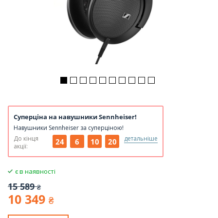
Суперціна на навушники Sennheiser!
Навушники Sennheiser за суперціною!
До кінця
детальніше
24
6
10
20
акції:
є в наявності
15 589
₴
10 349
₴