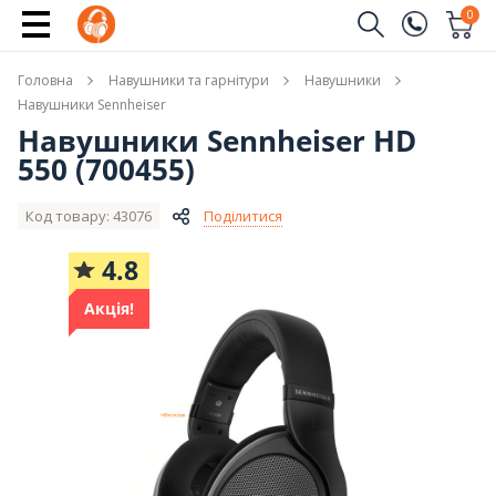
Купити
0
Замовити дзвінок
Головна
Навушники та гарнітури
Навушники
(096)
Ім'я
Навушники Sennheiser
Навушники Sennheiser HD
(044)
550 (700455)
Телефон
Код товару: 43076
Поділитися
4.8
Надіслати
Акція!