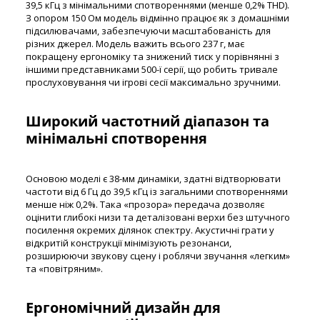
39,5 кГц з мінімальними спотвореннями (менше 0,2% THD).
З опором 150 Ом модель відмінно працює як з домашніми
підсилювачами, забезпечуючи масштабованість для
різних джерел. Модель важить всього 237 г, має
покращену ергономіку та знижений тиск у порівнянні з
іншими представниками 500-ї серії, що робить тривале
прослуховування чи ігрові сесії максимально зручними.
Широкий частотний діапазон та
мінімальні спотворення
Основою моделі є 38-мм динаміки, здатні відтворювати
частоти від 6 Гц до 39,5 кГц із загальними спотвореннями
менше ніж 0,2%. Така «прозора» передача дозволяє
оцінити глибокі низи та деталізовані верхи без штучного
посилення окремих ділянок спектру. Акустичні грати у
відкритій конструкції мінімізують резонанси,
розширюючи звукову сцену і роблячи звучання «легким»
та «повітряним».
Ергономічний дизайн для