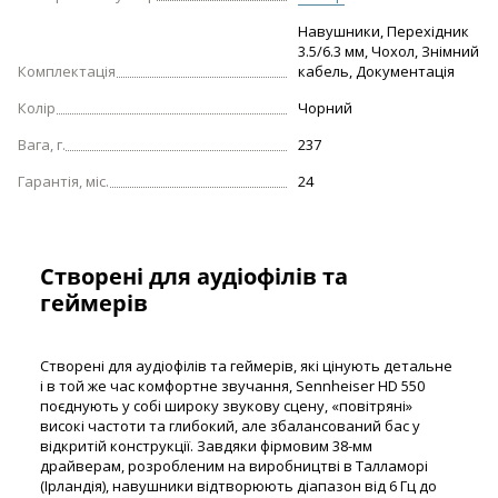
Навушники, Перехідник
3.5/6.3 мм, Чохол, Знімний
Комплектація
кабель, Документація
Колір
Чорний
Вага, г.
237
Гарантія, міс.
24
Створені для аудіофілів та
геймерів
Створені для аудіофілів та геймерів, які цінують детальне
і в той же час комфортне звучання, Sennheiser HD 550
поєднують у собі широку звукову сцену, «повітряні»
високі частоти та глибокий, але збалансований бас у
відкритій конструкції. Завдяки фірмовим 38-мм
драйверам, розробленим на виробництві в Талламорі
(Ірландія), навушники відтворюють діапазон від 6 Гц до