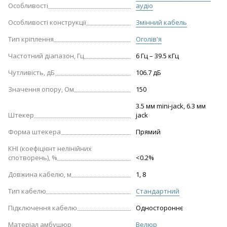
Особливості
аудіо
Особливості конструкції
Змінний кабель
Тип кріплення
Оголів'я
Частотний діапазон, Гц
6 Гц – 39.5 кГц
Чутливість, дБ
106.7 дБ
Значення опору, Ом
150
3.5 мм mini-jack, 6.3 мм
Штекер
jack
Форма штекера
Прямий
КНІ (коефіцієнт нелінійних
спотворень), %
<0.2%
Довжина кабелю, м
1, 8
Тип кабелю
Стандартний
Підключення кабелю
Одностороннє
Матеріал амбушюр
Велюр