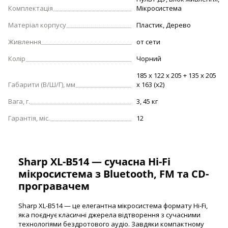
Комплектація
Мікросистема
Матеріал корпусу
Пластик, Дерево
Живлення
от сети
Колір
Чорний
185 x 122 x 205 + 135 x 205
Габарити (В/Ш/Г), мм
x 163 (x2)
Вага, г.
3, 45 кг
Гарантія, міс.
12
Sharp XL-B514 — сучасна Hi-Fi
мікросистема з Bluetooth, FM та CD-
програвачем
Sharp XL-B514 — це елегантна мікросистема формату Hi-Fi,
яка поєднує класичні джерела відтворення з сучасними
технологіями бездротового аудіо. Завдяки компактному