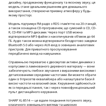
дизайну, продуманому функціоналу та якісному звуку, ця
модель стане ідеальним рішенням для домашнього
використання, створюючи приємну атмосферу у будь-
якому просторі.
Модель підтримує FM-радіо з RDS і пам’яттю на 20 станцій,
а також оснащена CD-програвачем, що сумісний із CD, CD-
R, CD-RW та MP3-дисками. Через порт USB можна
відтворювати MP3-файли з накопичувачів об’ємом до 64
ГБ. Аудіо також можна відтворювати бездротово завдяки
Bluetooth 5.0 або через AUX-вхід із зовнішніх аналогових
пристроїв. Для приватного прослуховування
передбачено вихід на навушники.
Справжньою перевагою є двосмугові активні динаміки з
корпусами із ламінованого деревного матеріалу — вони
забезпечують глибоке звучання з виразними високими і
деталізованими середніми частотами. Ви можете обрати
один із 9 пресетів еквалайзера або налаштувати баси й
високі частоти на власний смак. Керування здійснюється
як із передньої панелі, так і через повнофункціональний
пульт дистанційного керування.
SHARP XL-B514 — це вдале поєднання потужного звуку,
класичного зовнішнього вигляду та широких