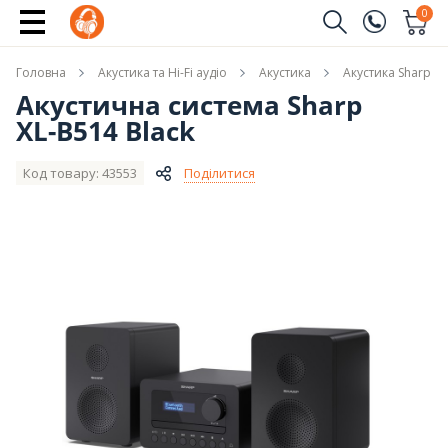
Повідомити про наявність
0
Замовити дзвінок
Головна
Акустика та Hi-Fi аудіо
Акустика
Акустика Sharp
(096)
Ім'я
Акустична система Sharp
XL-B514 Black
(044)
Телефон
Код товару: 43553
Поділитися
Надіслати