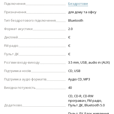
Підключення
Бездротове
Призначення
для дому та офісу
Тип бездротового підключення
Bluetooth
Формат акустики
2.0
Дисплей
Є
FM-радіо
Є
Пульт ДК
Є
Роз'єми входу-виходу
3.5 mm, USB, audio in (AUX)
Підтримка носіїв
CD, USB
Підтримка аудіо форматів
Аудіо CD, MP3
Вихідна потужність
40
CD, CD-R, CD-RW
програвач, FM радіо,
Додатково
Пульт ДК, Bluetooth 5.0
Пульт ДУ, Блок живлення,