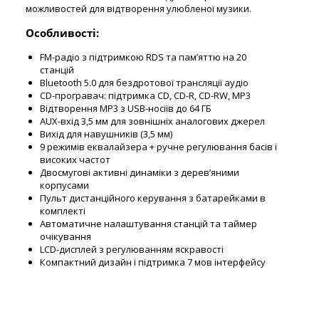
можливостей для відтворення улюбленої музики.
Особливості:
FM-радіо з підтримкою RDS та пам’яттю на 20
станцій
Bluetooth 5.0 для бездротової трансляції аудіо
CD-програвач: підтримка CD, CD-R, CD-RW, MP3
Відтворення MP3 з USB-носіїв до 64 ГБ
AUX-вхід 3,5 мм для зовнішніх аналогових джерел
Вихід для навушників (3,5 мм)
9 режимів еквалайзера + ручне регулювання басів і
високих частот
Двосмугові активні динаміки з дерев’яними
корпусами
Пульт дистанційного керування з батарейками в
комплекті
Автоматичне налаштування станцій та таймер
очікування
LCD-дисплей з регулюванням яскравості
Компактний дизайн і підтримка 7 мов інтерфейсу