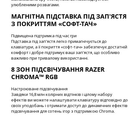
улюбленими розвагами.
МАГНІТНА ПІДСТАВКА ПІД ЗАП'ЯСТЯ
З ПОКРИТТЯМ «СОФТ-ТАЧ»
Підвищена підтримка під час гри
Підставка під зап'ястя легко примагнічується до
клавіатури, а її покриття «софт-тач» забезпечує достатній
комфорт і добре підтримує ваші зап'ястя, що особливо
важливо при тривалому використанні.
8 ЗОН ПІДСВІЧУВАННЯ RAZER
CHROMA™ RGB
Настроюване підсвічування
Завдяки 16,8 млн колірних відтінків і цілому набору
ефектів ви можете налаштувати клавіатуру відповідно до
своїх уподобань і отримати доступ до динамічних ефектів
підсвічування для сотень ігор з підтримкою Chroma.