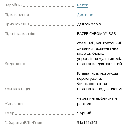
Виробник
Razer
Підключення
Дротове
Призначення
Для геймерів
Підсвітка клавіш
RAZER CHROMA™ RGB
стильний, ультратонкий
дизайн, підсвічування
клавіш, Клавіші
управління мультимедіа,
Додатково
подставка для запястий
Клавіатура, Інструкція
користувача,
Фиксированная
Комплектація
подставка под запястья
через интерфейсный
Живлення
разъем
Колір
Чорний
Габарити (В/Ш/Г), мм
31х144х363