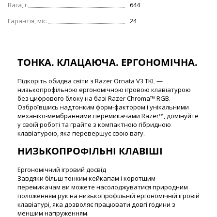
Вага, г.
644
Гарантія, міс.
24
ТОНКА. КЛАЦАЮЧА. ЕРГОНОМІЧНА.
Підкоріть обидва світи з Razer Ornata V3 TKL —
низькопрофільною ергономічною ігровою клавіатурою
без цифрового блоку на базі Razer Chroma™ RGB.
Озброївшись надтонким форм-фактором і унікальними
механіко-мембранними перемикачами Razer™, домінуйте
у своїй роботі та грайте з компактною гібридною
клавіатурою, яка перевершує свою вагу.
НИЗЬКОПРОФІЛЬНІ КЛАВІШІ
Ергономічний ігровий досвід
Завдяки більш тонким кейкапам і коротшим
перемикачам ви можете насолоджуватися природним
положенням рук на низькопрофільній ергономічній ігровій
клавіатурі, яка дозволяє працювати довгі години з
меншим напруженням.