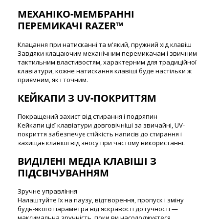
МЕХАНІКО-МЕМБРАННІ
ПЕРЕМИКАЧІ RAZER™
Клацання при натисканні та м'який, пружний хід клавіш
Завдяки клацаючим механічним перемикачам і звичним
тактильним властивостям, характерним для традиційної
клавіатури, кожне натискання клавіші буде настільки ж
приємним, як і точним.
КЕЙКАПИ З UV-ПОКРИТТЯМ
Покращений захист від стирання і подряпин
Кейкапи цієї клавіатури довговічніші за звичайні, UV-
покриття забезпечує стійкість написів до стирання і
захищає клавіші від зносу при частому використанні.
ВИДІЛЕНІ МЕДІА КЛАВІШІ З
ПІДСВІЧУВАННЯМ
Зручне управління
Налаштуйте їх на паузу, відтворення, пропуск і зміну
будь-якого параметра від яскравості до гучності —
максимальна зручність, поки ви насолоджуєтеся