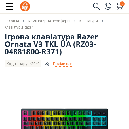
Купити
0
Замовити дзвінок
Головна
Комп'ютерна периферія
Клавіатури
(096)
Ім'я
Клавіатури Razer
Ігрова клавіатура Razer
(044)
Ornata V3 TKL UA (RZ03-
Телефон
04881800-R371)
Код товару: 43949
Поділитися
Надіслати