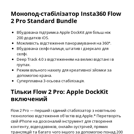
Монопод-стабілізатор Insta360 Flow
2 Pro Standard Bundle
Вбудована підтримка Apple DockKit для більш ніж
200 додатків iOS.
Можливість відстеження панорамування на 360°.
Вбудована селфі-палиця, штатив і дзеркало для
селфі.
Deep Track 4.0 з відстеженням на великі відстані і в
групах.
Режим вільного нахилу для креативної зйомки за
допомогою крана.
Суперплавна 3-осьова стабілізація.
Тільки Flow 2 Pro: Apple DockKit
включений
Flow 2 Pro — перший і єдиний стабілізатор з новітньою
технологією відстеження об'єктів від Apple.* Перетворіть
свій iPhone на досконалий інструмент для створення
контенту, відеодзвінків, онлайн-зустрічей, прямих
трансляцій та багато чого іншого за допомогою понад 200