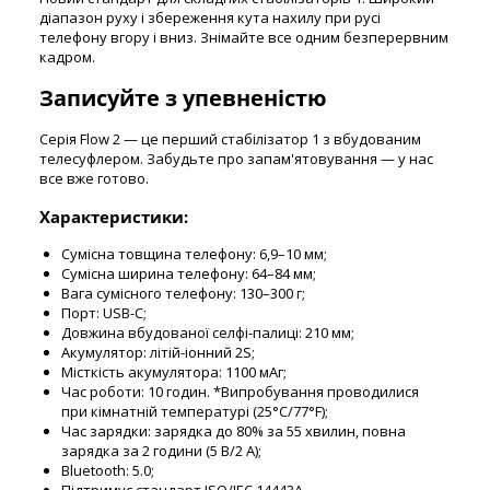
діапазон руху і збереження кута нахилу при русі
телефону вгору і вниз. Знімайте все одним безперервним
кадром.
Записуйте з упевненістю
Серія Flow 2 — це перший стабілізатор 1 з вбудованим
телесуфлером. Забудьте про запам'ятовування — у нас
все вже готово.
Характеристики:
Сумісна товщина телефону: 6,9–10 мм;
Сумісна ширина телефону: 64–84 мм;
Вага сумісного телефону: 130–300 г;
Порт: USB-C;
Довжина вбудованої селфі-палиці: 210 мм;
Акумулятор: літій-іонний 2S;
Місткість акумулятора: 1100 мАг;
Час роботи: 10 годин. *Випробування проводилися
при кімнатній температурі (25°C/77°F);
Час зарядки: зарядка до 80% за 55 хвилин, повна
зарядка за 2 години (5 В/2 А);
Bluetooth: 5.0;
Підтримує стандарт ISO/IEC 14443A.