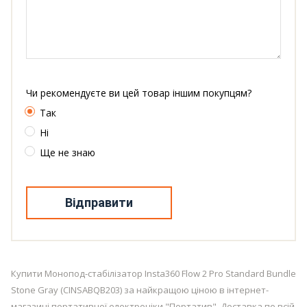
Чи рекомендуєте ви цей товар іншим покупцям?
Так
Ні
Ще не знаю
Відправити
Купити Монопод-стабілізатор Insta360 Flow 2 Pro Standard Bundle
Stone Gray (CINSABQB203) за найкращою ціною в інтернет-
магазині портативної електроніки "Портатив". Доставка по всій