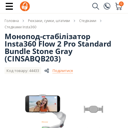
Купити
0
Замовити дзвінок
Головна
Рюкзаки, сумки, штативи
Стедіками
(096)
Ім'я
Стедіками Insta360
Монопод-стабілізатор
(044)
Insta360 Flow 2 Pro Standard
Телефон
Bundle Stone Gray
(CINSABQB203)
Код товару: 44433
Поділитися
Надіслати