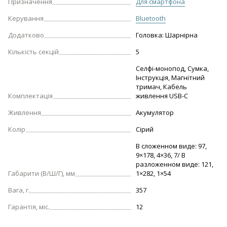
Призначення
Для смартфона
Керування
Bluetooth
Додатково
Головка: Шарнірна
Кількість секцій
5
Селфі-монопод, Сумка,
Інструкція, Магнітний
тримач, Кабель
Комплектація
живлення USB-C
Живлення
Акумулятор
Колір
Сірий
В сложенном виде: 97,
9×178, 4×36, 7/ В
разложенном виде: 121,
Габарити (В/Ш/Г), мм
1×282, 1×54
Вага, г.
357
Гарантія, міс.
12