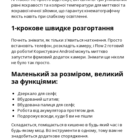
рівні яскравості та колірної температури для миттєвої та
яскравої нічної зйомки, що гарантує кінематографічну
якість навіть при слабкому освітленні.
1-крокове швидке розгортання
Почніть знімати, як тільки з'явиться натхнення. Просто
встановіть телефон, розкладіть камеру, і Flow 2 готовий
до роботи! Користувачі Android можуть миттєво
запустити фірмовий додаток камери. Знімати ще ніколи
не було так просто.
Маленький за розміром, великий
за функціями:
Дзеркало для селфі;
Вбудований штатив;
Вбудована палиця для селфі;
Робота від акумулятора протягом дня.
Подорожує всюди, куди б ви не пішли
Складається, поміщається в кишеню в будь-який час і в
будь-якому місці. Всі інструменти в одному, тому вам не
знадобиться додаткове спорядження.