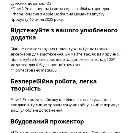
сумісних додатків iOS.
*Flow 2 Pro — перша і єдина серія стабілізаторів для
iPhone, сумісна з Apple DockKit на момент запуску
продукту 16 січня 2025 року.
Відстежуйте з вашого улюбленого
додатка
Більше ніяких складних налаштувань і додаткових
аксесуарів для відстеження. Знімайте так, як вам зручно, і
відстежуйте безпосередньо за допомогою понад 200*
додатків для iOS для повної гнучкості.
*Протестовано Insta360.
Безперебійна робота, легка
творчість
Flow 2 Pro робить зйомку ще більш інтелектуальною
завдяки інтуїтивно зрозумілому дизайну, який підтримує
ваші улюблені доповнення.
Вбудований прожектор
AI Tracker не просто відстежує, він світить. Три унікальних