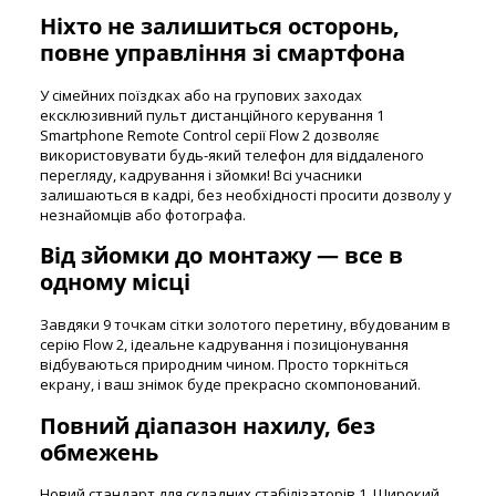
Ніхто не залишиться осторонь,
повне управління зі смартфона
У сімейних поїздках або на групових заходах
ексклюзивний пульт дистанційного керування 1
Smartphone Remote Control серії Flow 2 дозволяє
використовувати будь-який телефон для віддаленого
перегляду, кадрування і зйомки! Всі учасники
залишаються в кадрі, без необхідності просити дозволу у
незнайомців або фотографа.
Від зйомки до монтажу — все в
одному місці
Завдяки 9 точкам сітки золотого перетину, вбудованим в
серію Flow 2, ідеальне кадрування і позиціонування
відбуваються природним чином. Просто торкніться
екрану, і ваш знімок буде прекрасно скомпонований.
Повний діапазон нахилу, без
обмежень
Новий стандарт для складних стабілізаторів 1. Широкий