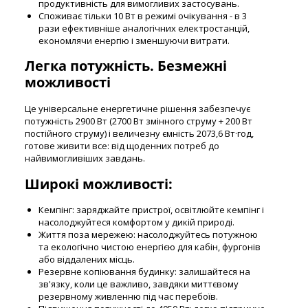
продуктивність для вимогливих застосувань.
Споживає тільки 10 Вт в режимі очікування - в 3
рази ефективніше аналогічних електростанцій,
економлячи енергію і зменшуючи витрати.
Легка потужність. Безмежні
можливості
Це універсальне енергетичне рішення забезпечує
потужність 2900 Вт (2700 Вт змінного струму + 200 Вт
постійного струму) і величезну ємність 2073,6 Вт·год,
готове живити все: від щоденних потреб до
найвимогливіших завдань.
Широкі можливості:
Кемпінг: заряджайте пристрої, освітлюйте кемпінг і
насолоджуйтеся комфортом у дикій природі.
Життя поза мережею: насолоджуйтесь потужною
та екологічно чистою енергією для кабін, фургонів
або віддалених місць.
Резервне копіювання будинку: залишайтеся на
зв'язку, коли це важливо, завдяки миттєвому
резервному живленню під час перебоїв.