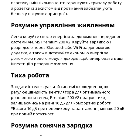
пластику і міцні компоненти гарантують тривалу роботу,
а розетки із захистом від протікання забезпечують
безпеку потужних пристроїв.
Розумне управління живленням
Легко керуйте своєю енергією за допомогою передової
системи AI-BMS Premium 200 V2. Керуйте зарядкою і
розрядкою через Bluetooth або Wi-Fi за допомогою
додатка, а також відстежуйте економію енергії за
допомогою нового модуля доходів, щоб вимірювати ваші
інвестиції в резервне живлення.
Тиха робота
Завдяки інтелектуальній системі охолодження, що
регулює швидкість вентилятора для оптимального
розсіювання тепла, Premium 200 V2 працює тихо,
залишаючись на рівні 16 дБ для комфортної роботи.
*Всього 16 дБ при невеликому навантаженні, менше 50 дБ
при повній потужності.
Розумна сонячна зарядка