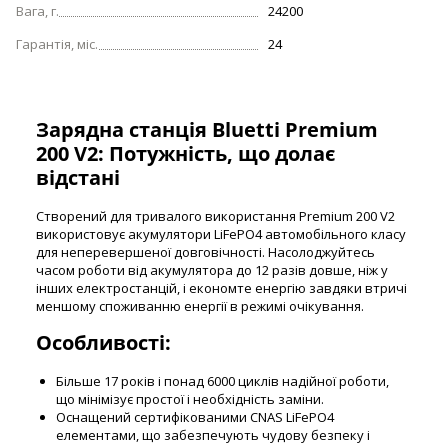
Вага, г.
24200
Гарантія, міс.
24
Зарядна станція Bluetti Premium
200 V2: Потужність, що долає
відстані
Створений для тривалого використання Premium 200 V2
використовує акумулятори LiFePO4 автомобільного класу
для неперевершеної довговічності. Насолоджуйтесь
часом роботи від акумулятора до 12 разів довше, ніж у
інших електростанцій, і економте енергію завдяки втричі
меншому споживанню енергії в режимі очікування.
Особливості:
Більше 17 років і понад 6000 циклів надійної роботи,
що мінімізує простої і необхідність заміни.
Оснащений сертифікованими CNAS LiFePO4
елементами, що забезпечують чудову безпеку і