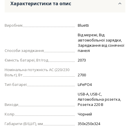
Характеристики та опис
Виробник
Bluetti
Від мережі, Від
автомобільної зарядки,
Заряджання від сонячної
Способи заряджання
панелі
Ємність батареї, Вт/год
2073
Номінальна потужність AC (220/230
Вольт), Вт
2700
Тип батареї
LiFePO4
USB-A, USB-C,
Автомобільна розетка,
Виходи
Розетка 220 В
Колір
Чорний
Габарити (В/Ш/Г), мм
350х250х324