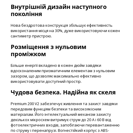
Внутрішній дизайн наступного
покоління
Нова бездротова конструкція збільшує ефективність
використання місця на 30%, дуже використовуючи кожен
сантиметр пристрою.
Розміщення з нульовим
проміжком
Більше енергії вкладено в кожен дюйм завдяки
вдосконаленим призматичним елементам з нульовим
зазором, що дозволяє максимально ефективно
використовувати доступний простір.
Чудова безпека. Надійна як скеля
Premium 200 V2 забезпечує живлення та захист завдяки
передовим функціям безпеки та високоякісним
матеріалам. Його інтелектуальний механізм захисту
декількох мікросхем витримує струм до 20 А і 60 В від
фотоелектричних входів, запобігаючи перевантаженню
по струму і перенапрузі. Вогнестійкий корпус з ABS-