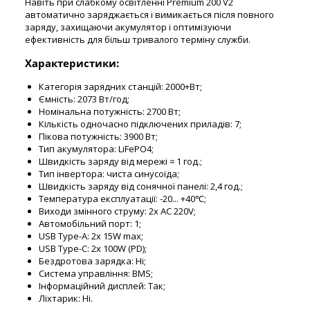
Навіть при слабкому освітленні Premium 200 V2
автоматично заряджається і вимикається після повного
заряду, захищаючи акумулятор і оптимізуючи
ефективність для більш тривалого терміну служби.
Характеристики:
Категорія зарядних станцій: 2000+Вт;
Ємність: 2073 Вт/год;
Номінальна потужність: 2700 Вт;
Кількість одночасно підключених приладів: 7;
Пікова потужність: 3900 Вт;
Тип акумулятора: LiFePO4;
Швидкість заряду від мережі ≈ 1 год.;
Тип інвертора: чиста синусоїда;
Швидкість заряду від сонячної панелі: 2,4 год.;
Температура експлуатації: -20... +40℃;
Виходи змінного струму: 2х АС 220V;
Автомобільний порт: 1;
USB Type-A: 2x 15W max;
USB Type-C: 2х 100W (PD);
Бездротова зарядка: Ні;
Система управління: BMS;
Інформаційний дисплей: Так;
Ліхтарик: Ні.