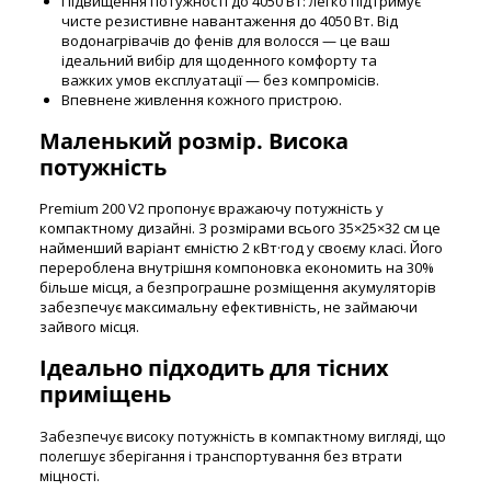
Підвищення потужності до 4050 Вт: легко підтримує
чисте резистивне навантаження до 4050 Вт. Від
водонагрівачів до фенів для волосся — це ваш
ідеальний вибір для щоденного комфорту та
важких умов експлуатації — без компромісів.
Впевнене живлення кожного пристрою.
Маленький розмір. Висока
потужність
Premium 200 V2 пропонує вражаючу потужність у
компактному дизайні. З розмірами всього 35×25×32 см це
найменший варіант ємністю 2 кВт·год у своєму класі. Його
перероблена внутрішня компоновка економить на 30%
більше місця, а безпрограшне розміщення акумуляторів
забезпечує максимальну ефективність, не займаючи
зайвого місця.
Ідеально підходить для тісних
приміщень
Забезпечує високу потужність в компактному вигляді, що
полегшує зберігання і транспортування без втрати
міцності.