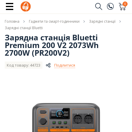
Купити
0
Замовити дзвінок
Головна
Гаджети та смарт-годинники
Зарядні станції
(096)
Ім'я
Зарядні станції Bluetti
Зарядна станція Bluetti
(044)
Premium 200 V2 2073Wh
Телефон
2700W (PR200V2)
Код товару: 44723
Поділитися
Надіслати