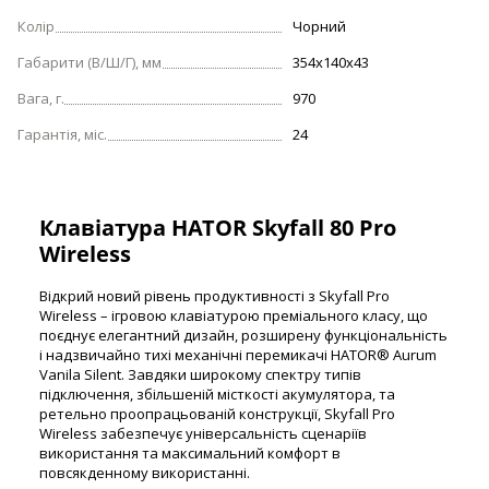
Колір
Чорний
Габарити (В/Ш/Г), мм
354x140x43
Вага, г.
970
Гарантія, міс.
24
Клавіатура HATOR Skyfall 80 Pro
Wireless
Відкрий новий рівень продуктивності з Skyfall Pro
Wireless – ігровою клавіатурою преміального класу, що
поєднує елегантний дизайн, розширену функціональність
і надзвичайно тихі механічні перемикачі HATOR® Aurum
Vanila Silent. Завдяки широкому спектру типів
підключення, збільшеній місткості акумулятора, та
ретельно проопрацьованій конструкції, Skyfall Pro
Wireless забезпечує універсальність сценаріїв
використання та максимальний комфорт в
повсякденному використанні.