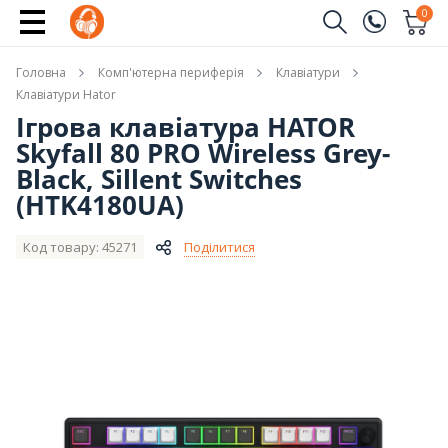
Купити
0
Замовити дзвінок
Головна
Комп'ютерна периферія
Клавіатури
(096)
Ім'я
Клавіатури Hator
Ігрова клавіатура HATOR
(044)
Skyfall 80 PRO Wireless Grey-
Телефон
Black, Sillent Switches
(HTK4180UA)
Код товару: 45271
Поділитися
Надіслати