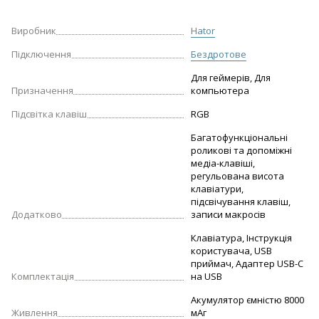
Виробник
Hator
Підключення
Бездротове
Для геймерів, Для
Призначення
компьютера
Підсвітка клавіш
RGB
Багатофункціональні
роликові та допоміжні
медіа-клавіші,
регульована висота
клавіатури,
підсвічування клавіш,
Додатково
записи макросів
Клавіатура, Інструкція
користувача, USB
приймач, Адаптер USB-C
Комплектація
на USB
Акумулятор ємністю 8000
Живлення
мАг