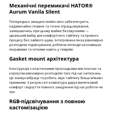
Механічні перемикачі HATOR®
Aurum Vanila Silent
Попередньо змащені лінійні свічі забезпечують
надзвичайно плавне та точне спрацьовування,
залишаючись при цьому майже беззвучними —
ідеальний вибір для комфортного тайпінгу та ігрового
процесу без зайвого шуму. Інтегрована лінза рівномірно
розподіляє підсвічування, роблячи легенди на клавішах
яскравими та чіткими навіть у темряві.
Gasket mount архітектура
Конструкція з еластичними прокладками між платою та
корпусом рівномірно розподіляє тиск під час натискань.
Це знижує вібрації та робить звук тайпінгу більш м’яким і
приємним. У результаті клавіатура дарує винятковий
комфорт і відчуття повного занурення під час роботи чи
гри.
RGB-підсвічування з повною
кастомізацією