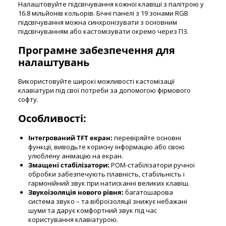
Налаштовуйте підсвічування кожної клавіші з палітрою у
16.8 мільйонів кольорів. Бічні панелі з 19 зонами RGB
підсвічування можна синхронізувати з основним
підсвічуванням або кастомізувати окремо через ПЗ.
Програмне забезпечення для
налаштувань
Використовуйте широкі можливості кастомізації
клавіатури під свої потреби за допомогою фірмового
софту.
Особливості:
Інтегрований TFT екран:
перевіряйте основні
функції, виводьте корисну інформацію або свою
улюблену анімацію на екран.
Змащені стабілізатори:
POM-стабілізатори ручної
обробки забезпечують плавність, стабільність і
гармонійний звук при натисканні великих клавіш.
Звукоізоляція нового рівня:
багатошарова
система звуко – та віброізоляції знижує небажані
шуми та дарує комфортний звук під час
користування клавіатурою.