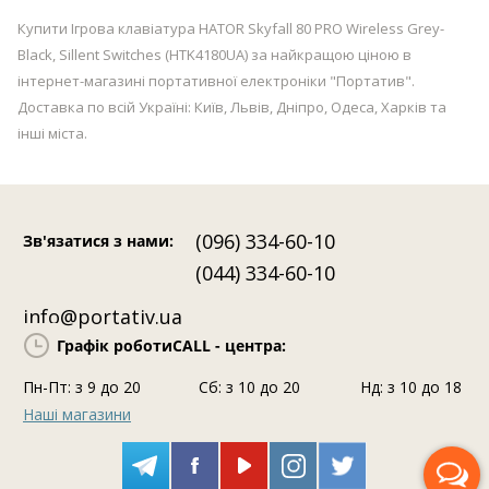
Купити Ігрова клавіатура HATOR Skyfall 80 PRO Wireless Grey-
Black, Sillent Switches (HTK4180UA) за найкращою ціною в
інтернет-магазині портативної електроніки "Портатив".
Доставка по всій Україні: Київ, Львів, Дніпро, Одеса, Харків та
інші міста.
(096) 334-60-10
Зв'язатися з нами
:
(044) 334-60-10
info@portativ.ua
Графік роботи
CALL - центра:
Пн-Пт: з 9 до 20
Сб: з 10 до 20
Нд: з 10 до 18
Наші магазини
Передзвоніть мені