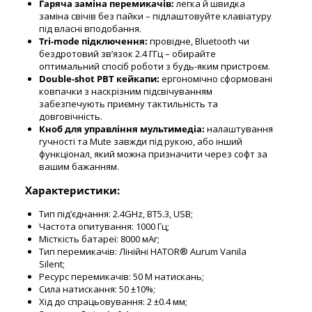
Гаряча заміна перемикачів:
легка й швидка
заміна свічів без пайки – підлаштовуйте клавіатуру
під власні вподобання.
Tri-mode підключення:
провідне, Bluetooth чи
бездротовий зв’язок 2.4 ГГц – обирайте
оптимальний спосіб роботи з будь-яким пристроєм.
Double-shot PBT кейкапи:
ергономічно сформовані
ковпачки з наскрізним підсвічуванням
забезпечують приємну тактильність та
довговічність.
Кноб для управління мультимедіа:
налаштування
гучності та Mute завжди під рукою, або інший
функціонал, який можна призначити через софт за
вашим бажанням.
Характеристики:
Тип під’єднання: 2.4GHz, BT5.3, USB;
Частота опитування: 1000 Гц;
Місткість батареї: 8000 мАг;
Тип перемикачів: Лінійні HATOR® Aurum Vanila
Silent;
Ресурс перемикачів: 50 М натискань;
Сила натискання: 50 ±10%;
Хід до спрацьовування: 2 ±0.4 мм;