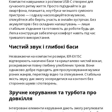
Компактні навушники з роз’ємом USB-C створені для
сучасного ритму життя. Просто під’єднайте їх до
смартфона, планшета, ноутбука чи іншого сумісного
пристрою — і одразу насолоджуйтеся музикою,
спілкуйтеся або беріть участь в онлайн-зустрічах. Без
акумуляторів і без складних налаштувань — лише
стабільне з’єднання та готовність до роботи будь-де.
Легка конструкція забезпечує комфорт навіть під час
тривалого використання.
Чистий звук і глибокі баси
Незважаючи на компактні розміри, IER-EX15C
відтворюють насичені баси та кришталево чистий вокал,
розкриваючи повну глибину улюблених треків. Вони
однаково добре підходять для прослуховування музики
різних жанрів, перегляду відео та спілкування. Стабільна
якість звуку дає змогу зосередитися на контенті без
сторонніх шумів і спотворень.
Зручне керування та турбота про
довкілля
Інтегровані елементи керування дають змогу регулювати