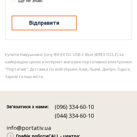
Ще не знаю
Відправити
Купити Навушники Sony IER-EX15C USB-C Blue (IEREX15CL.E) за
найкращою ціною в інтернет-магазині портативної електроніки
"Портатив". Доставка по всій Україні: Київ, Львів, Дніпро, Одеса,
Харків та інші міста.
(096) 334-60-10
Зв'язатися з нами
:
(044) 334-60-10
info@portativ.ua
Графік роботи
CALL - центра: