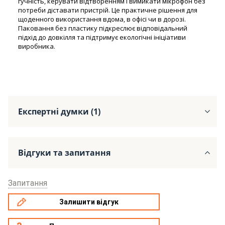
гучність, керувати відтворенням і вимикати мікрофон без
потреби діставати пристрій. Це практичне рішення для
щоденного використання вдома, в офісі чи в дорозі.
Паковання без пластику підкреслює відповідальний
підхід до довкілля та підтримує екологічні ініціативи
виробника.
Експертні думки (1)
Відгуки та запитання
Запитання
Залишити відгук