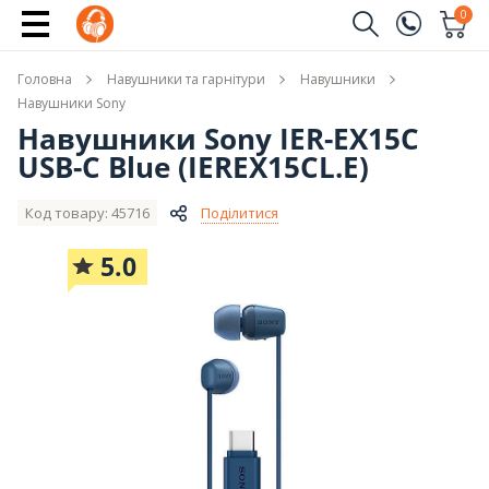
Купити
0
Замовити дзвінок
Головна
Навушники та гарнітури
Навушники
(096)
Ім'я
Навушники Sony
Навушники Sony IER-EX15C
(044)
USB-C Blue (IEREX15CL.E)
Телефон
Код товару: 45716
Поділитися
5.0
Надіслати