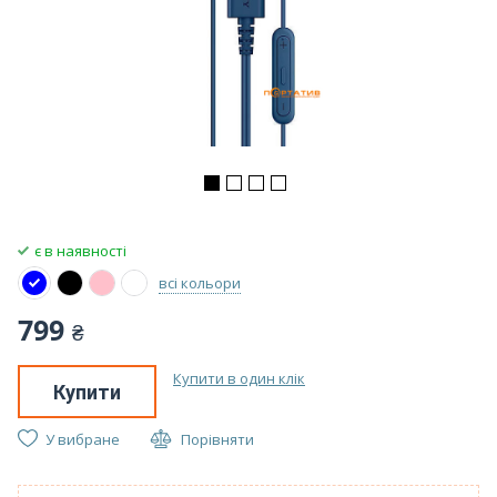
є в наявності
всі кольори
799
₴
Купити в один клік
Купити
У вибране
Порівняти