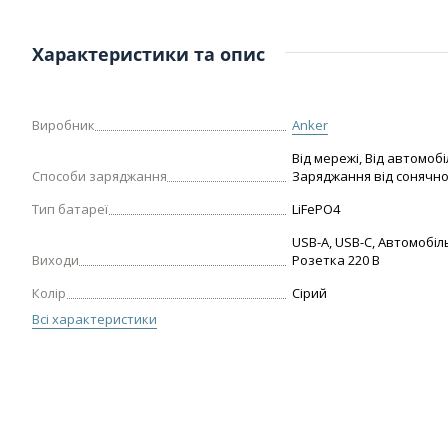
Характеристики та опис
Виробник
Anker
Від мережі, Від автомобі
Способи заряджання
Заряджання від сонячно
Тип батареї
LiFePO4
USB-A, USB-C, Автомобіл
Виходи
Розетка 220 В
Колір
Сірий
Всі характеристики