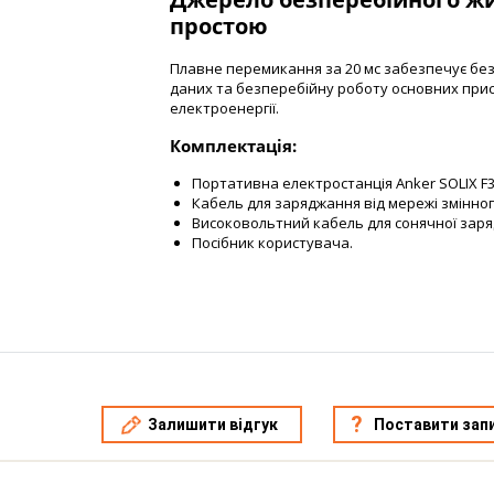
простою
Плавне перемикання за 20 мс забезпечує бе
даних та безперебійну роботу основних прис
електроенергії.
Комплектація:
Портативна електростанція Anker SOLIX F3
Кабель для заряджання від мережі змінног
Високовольтний кабель для сонячної зар
Посібник користувача.
Залишити відгук
Поставити зап