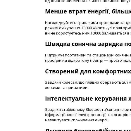
одночасне живлення кількох важливих побут
Менше втрат енергії, більш
Насолоджуйтесь тривалими пригодами завдя
режимі очікування. F3000 живить усі ваші пр
ви не користуєтесь ним, F3000 залишається в 
Швидка сонячна зарядка по
Підтримує портативні та стаціонарні сонячн
пристрій на відкритому повітрі — просто підкл
Створений для комфортни
Завдяки колесам, що плавно обертаються, і м
легкими та приємними.
Інтелектуальне керування
Завдяки стабільному Bluetooth-з'єднанню ви
інформації вашої електростанції, такої як рів
налаштувати споживання енергії.
Джерело безперебійного жи