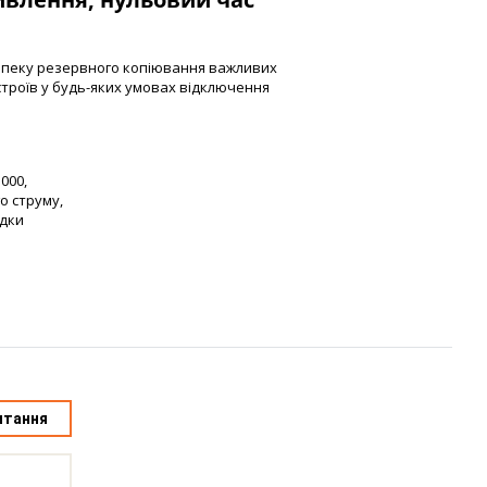
зпеку резервного копіювання важливих
троїв у будь-яких умовах відключення
000,
о струму,
ядки
итання