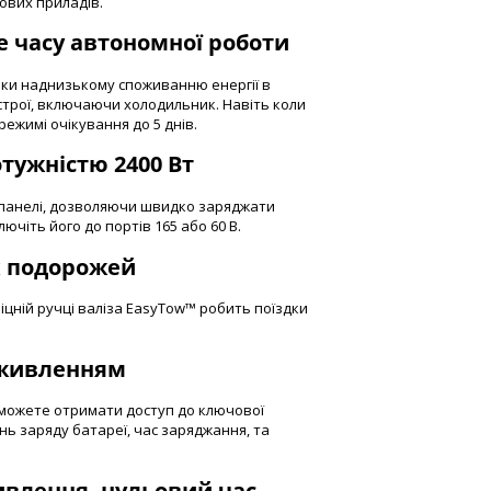
ових приладів.
е часу автономної роботи
ки наднизькому споживанню енергії в
истрої, включаючи холодильник. Навіть коли
режимі очікування до 5 днів.
тужністю 2400 Вт
і панелі, дозволяючи швидко заряджати
ючіть його до портів 165 або 60 В.
х подорожей
іцній ручці валіза EasyTow™ робить поїздки
 живленням
 можете отримати доступ до ключової
ень заряду батареї, час заряджання, та
влення, нульовий час