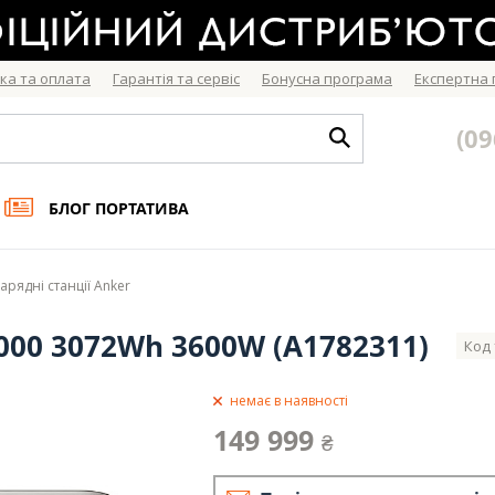
ка та оплата
Гарантія та сервіс
Бонусна програма
Експертна
(09
БЛОГ ПОРТАТИВА
арядні станції Anker
3000 3072Wh 3600W (A1782311)
Код 
немає в наявності
149 999
₴