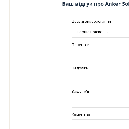
Ваш відгук про Anker So
Досвід використання
Переваги
Недоліки
Ваше ім'я
Коментар