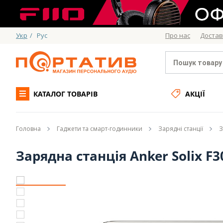
Укр
/
Рус
Про нас
Достав
КАТАЛОГ ТОВАРІВ
АКЦІЇ
Головна
Гаджети та смарт-годинники
Зарядні станції
З
Зарядна станція Anker Solix F