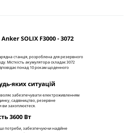
nker SOLIX F3000 - 3072
арядна станція, розроблена для резервного
ду. Місткість акумулятора складає 3072
 відповідає понад 10 рокам щоденного
удь-яких ситуацій
дозволяє забезпечувати електроживленням
динку, садівництво, резервне
и ви захоплюєтеся.
ть 3600 Вт
ваші потреби, забезпечуючи надійне