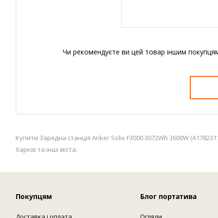
Чи рекомендуєте ви цей товар іншим покупця
Купити Зарядна станція Anker Solix F3000 3072Wh 3600W (A1782311
Харків та інші міста.
Покупцям
Блог портатива
Доставка і оплата
Огляди