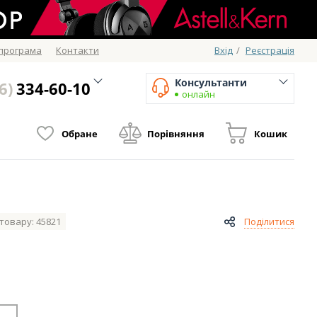
 програма
Контакти
Вхід
/
Реєстрація
Консультанти
6)
334-60-10
онлайн
Обране
Порівняння
Кошик
товару: 45821
Поділитися