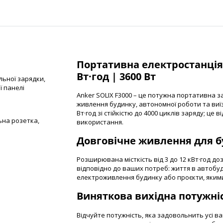
Портативна електростанція A
Вт·год | 3600 Вт
льної зарядки,
ї панелі
Anker SOLIX F3000 – це потужна портативна з
живлення будинку, автономної роботи та виїз
Вт·год зі стійкістю до 4000 циклів заряду; це
ьна розетка,
використання.
Довговічне живлення для б
Розширювана місткість від 3 до 12 кВт·год 
відповідно до ваших потреб: життя в автобу
електроживлення будинку або проєкти, яким
Виняткова вихідна потужніс
Відчуйте потужність, яка задовольнить усі 