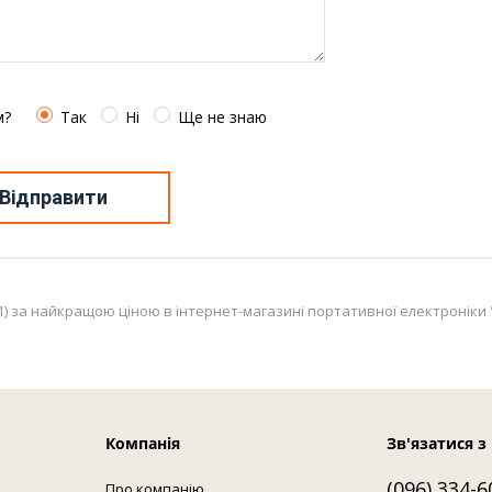
м?
Так
Ні
Ще не знаю
Відправити
) за найкращою ціною в інтернет-магазині портативної електроніки "П
Компанія
Зв'язатися з
(096) 334-6
Про компанію