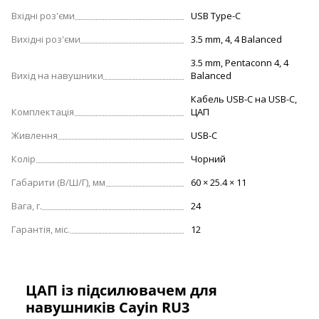
Вхідні роз'єми
USB Type-C
Вихідні роз'єми
3.5 mm, 4, 4 Balanced
3.5 mm, Pentaconn 4, 4
Вихід на навушники
Balanced
Кабель USB-С на USB-C,
Комплектація
ЦАП
Живлення
USB-C
Колір
Чорний
Габарити (В/Ш/Г), мм
60 × 25.4 × 11
Вага, г.
24
Гарантія, міс.
12
ЦАП із підсилювачем для
навушників Cayin RU3