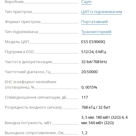
Виробник
Cayin
Тип пристрою
ЦАП із підсилювачем
Формат пристрою
Портативний
Тип підсилювача
Транзисторний
Модель ЦАП
ESS ES9069Q
Підтримка DSD
512/24, 6 МГц
Частота дискретизации
32-bit/768 kHz
Частотний діапазон, Гц
20-50000
КНС (коефіцієнт нелінійних
спотворень), %
0, 0015%
Співвідношення сигнал/шум, дБ
117
Розрядність вхідного сигналу
768 кГц / 32 бит
3, 5 мм: 180 мВт (32Ω) 4, 4
Вихідна потужність, мВт
мм: 560 мВт (32Ω)
Выходное сопротивление, Ом
1, 2