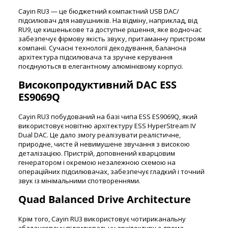
Cayin RU3 — це бюджетний компактний USB DAC/
підсилювач для навушників. На відміну, наприклад, від
RU9, це кишенькове та доступне рішення, яке водночас
забезпечує фірмову якість звуку, притаманну пристроям
компанії. Сучасні технології декодування, балансна
архітектура підсилювача та зручне керування
поєднуються в елегантному алюмінієвому корпусі.
Високопродуктивний DAC ESS
ES9069Q
Cayin RU3 побудований на базі чипа ESS ES9069Q, який
використовує новітню архітектуру ESS HyperStream IV
Dual DAC. Це дало змогу реалізувати реалістичне,
природне, чисте й невимушене звучання з високою
деталізацією. Пристрій, доповнений кварцовим
генератором і окремою незалежною схемою на
операційних підсилювачах, забезпечує гладкий і точний
звук із мінімальними спотвореннями.
Quad Balanced Drive Architecture
Крім того, Cayin RU3 використовує чотириканальну
збалансовану підсилювальну архітектуру з двома