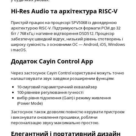
Hi-Res Audio та архітектура RISC-V
Пристрій працює на процесорі SPV5068 із двоядерною
архітектурою RISC-V. Підтримуються формати PCM до 32
біт / 768 кГц і нативне відтворення DSD512. Процесор
забезпечує швидкий відгук, низький рівень спотворень і
широку сумісність з основними ОС — Android, iOS, Windows
і macOS.
Додаток Cayin Control App
Через застосунок Cayin Control користувачі можуть точно
налаштовувати звук завдяки розширеним функціям:
10-смуговий параметричний еквалайзер
100-рівневе регулювання гучності
вибір рівня підсилення (Gain) і режиму живлення
(Power Mode)
Застосунок також дозволяє повністю керувати пристроєм
і виконувати оновлення прошивки, роблячи
персоналізацію звуку максимально простою.
Елегантний і портативний дизайн