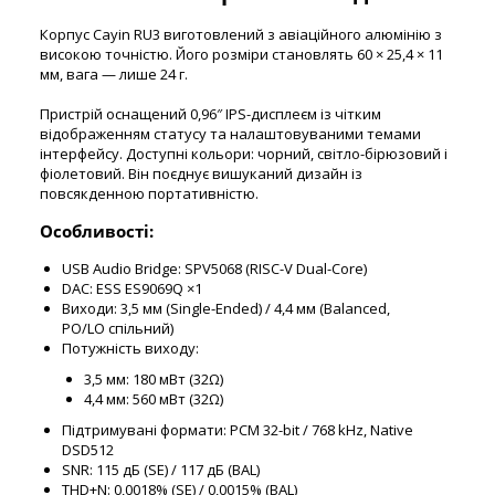
Корпус Cayin RU3 виготовлений з авіаційного алюмінію з
високою точністю. Його розміри становлять 60 × 25,4 × 11
мм, вага — лише 24 г.
Пристрій оснащений 0,96″ IPS-дисплеєм із чітким
відображенням статусу та налаштовуваними темами
інтерфейсу. Доступні кольори: чорний, світло-бірюзовий і
фіолетовий. Він поєднує вишуканий дизайн із
повсякденною портативністю.
Особливості:
USB Audio Bridge: SPV5068 (RISC-V Dual-Core)
DAC: ESS ES9069Q ×1
Виходи: 3,5 мм (Single-Ended) / 4,4 мм (Balanced,
PO/LO спільний)
Потужність виходу:
3,5 мм: 180 мВт (32Ω)
4,4 мм: 560 мВт (32Ω)
Підтримувані формати: PCM 32-bit / 768 kHz, Native
DSD512
SNR: 115 дБ (SE) / 117 дБ (BAL)
THD+N: 0,0018% (SE) / 0,0015% (BAL)