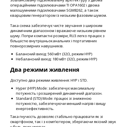
операційними підсилювачами TI OPA1602 і двома
малошумними підсилювачами SGM8262, а також
кварцовим генератором із низьким фазовим шумом.
Така схема забезпечує чисте звучання з широким
динамічним діапазоном і вражаюче низьким рівнем
шуму. Попри компактні розміри, RU3 легко працює з
більшістю внутрішньоканальних і портативних
повнорозмірних навушників.
Балансний вихід: 560 мВт (32Ω, режим HYP)
Небалансний вихід: 180 мВт (32Ω, режим HYP)
Два режими живлення
Доступно два режими живлення: HYP і STD.
Hyper (HYP) Mode: забезпечує максимальну
потужність і розширений динамічний діапазон.
Standard (STD) Mode: працює зі зниженою
потужністю, забезпечуючи менший нагрів і вищу
енергоефективність.
Така гнучкість дозволяє стабільно працювати як зі
смартфоном, так і з комп’ютером, зберігаючи якісний звук
у будь-яких умовах.