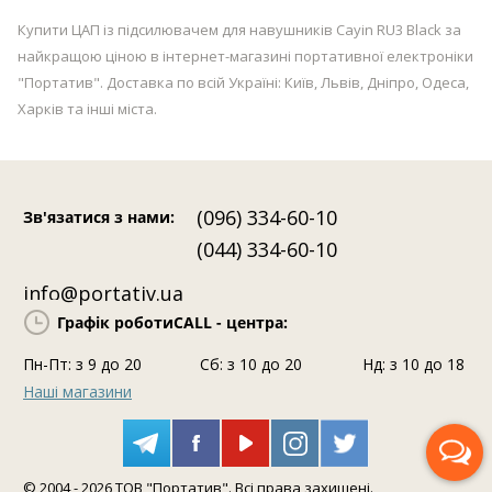
Купити ЦАП із підсилювачем для навушників Cayin RU3 Black за
найкращою ціною в інтернет-магазині портативної електроніки
"Портатив". Доставка по всій Україні: Київ, Львів, Дніпро, Одеса,
Харків та інші міста.
(096) 334-60-10
Зв'язатися з нами
:
(044) 334-60-10
info@portativ.ua
Графік роботи
CALL - центра:
Пн-Пт: з 9 до 20
Сб: з 10 до 20
Нд: з 10 до 18
Наші магазини
Передзвоніть мені
© 2004 - 2026 ТОВ "Портатив". Всі права захищені.