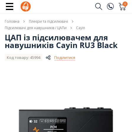
Повідомити про наявність
0
Замовити дзвінок
Головна
Плеєри та підсилювачі
(096)
Ім'я
Підсилювачі для навушників / ЦАПи
Cayin
ЦАП із підсилювачем для
(044)
навушників Cayin RU3 Black
Телефон
Код товару: 45994
Поділитися
Надіслати