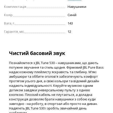
Комплектація
Навушники
Колір
Синій
Вага, г.
143
Гарантія, міс.
12
Чистий басовий звук
Познайомтеся з JBL Tune 530 – навушниками, що дають
потужне звучання та стиль щодня. Фірмовий JBL Pure Bass
надає кожному плейлисту яскравість та глибину. М'які
амбушюри та оббите оголов'я забезпечують комфорт
протягом усього дня, а свіжі кольори та відомий дизайн
надають індивідуальності. Керуйте музикою одним
дотиком завдяки універсальному пульту з однією
кнопкою. Плоский кабель не плутається, а доладна
конструкція дозволяє брати навушники з собою куди
завгодно - на роботу, в спортзал або просто на диван.
Надягніть JBL Tune 530 і зробіть звичайний день
особливим.