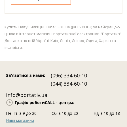
Купити Навушники JBL Tune 530 Blue (JBLT530BLU) за найкращою
ціною в інтернет-магазині портативної електроніки "Портатив".
Доставка по всій Україні: Київ, Львів, Дніпро, Одеса, Харків та
інші міста.
(096) 334-60-10
Зв'язатися з нами
:
(044) 334-60-10
info@portativ.ua
Графік роботи
CALL - центра:
Пн-Пт: з 9 до 20
Сб: з 10 до 20
Нд: з 10 до 18
Наші магазини