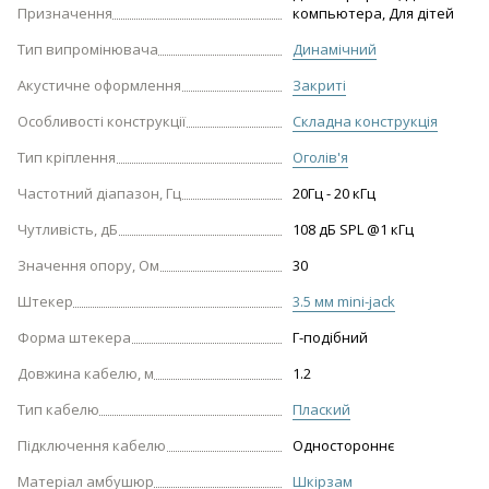
Призначення
компьютера, Для дітей
Тип випромінювача
Динамічний
Акустичне оформлення
Закриті
Особливості конструкції
Складна конструкція
Тип кріплення
Оголів'я
Частотний діапазон, Гц
20Гц - 20 кГц
Чутливість, дБ
108 дБ SPL @1 кГц
Значення опору, Ом
30
Штекер
3.5 мм mini-jack
Форма штекера
Г-подібний
Довжина кабелю, м
1.2
Тип кабелю
Плаский
Підключення кабелю
Одностороннє
Матеріал амбушюр
Шкірзам