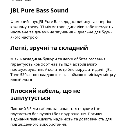
JBL Pure Bass Sound
Фірмовий звук JBL Pure Bass додає глибину та енергію
кожному треку. 33-міліметрові динаміки забезпечують
насичене та динамічне звучання – ідеальне для будь-
якого настрою.
Легкі, зручні та складний
М'які накладні амбушури та легке оббите оголення
гарантують комфорт навіть під час тривалого
прослуховування. А коли потрібно вирушати далі – JBL
Tune 530 легко складаються та займають мінімум місця у
вашій сумці.
Плоский кабель, що не
заплутується
Плоский 3,5-мм кабель залишається гладким і не
плутається без вузлів і без подразнення. Посилені
з'єднання підвищують надійність та довговічність для
повсякденного використання.