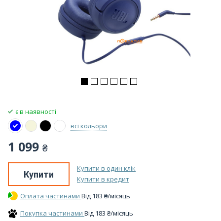
є в наявності
всі кольори
1 099
₴
Купити в один клік
Купити
Купити в кредит
Оплата частинами
Вiд
183
₴
/місяць
Покупка частинами
Вiд
183
₴
/місяць