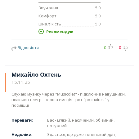
Звучання
5.0
Комфорт
5.0
Ціна/Якість
5.0
Рекомендую
Відповісти
0
0
Михайло Охтень
15.11.25
Слухаю музику через "Musicolet" - підключив навушники,
включив плеєр - перша емоція - рот "розплівся" у
посмішці
Переваги:
Бас - м'який, насичений, об'ємний,
потужний.
Недоліки:
Здається, що дуже тоненький дріт,