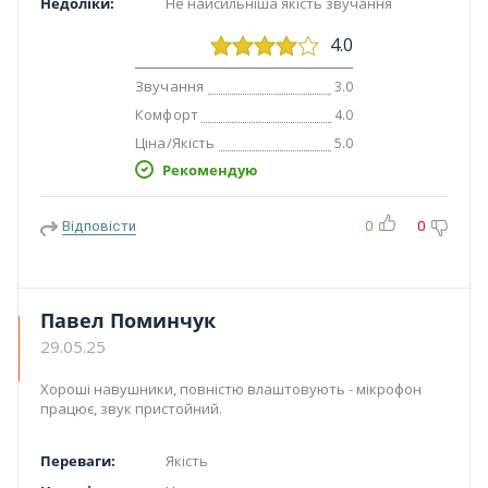
Недоліки:
Не найсильніша якість звучання
4.0
Звучання
3.0
Комфорт
4.0
Ціна/Якість
5.0
Рекомендую
Відповісти
0
0
Павел Поминчук
29.05.25
Хороші навушники, повністю влаштовують - мікрофон
працює, звук пристойний.
Переваги:
Якість