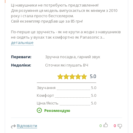
Ці навушники не потребують представлення!
Для розуміння ця модель випускається як мінімум з 2010
року і стала просто бестселером.
Свій екземпляр придбав ще за 85 грн!
По-перше це зручність - як не крути а жодні з навушників
не сидять у вухах так комфортно як Panasonic з
детальніше
Переваги:
Зручна посадка, гарний звук
Недоліки:
Сіточки які глушать ВЧ
5.0
Звучання
5.0
Комфорт
5.0
Ціна/Якість
5.0
Рекомендую
Відповісти
0
0