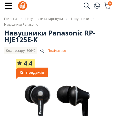
Повідомити про наявність
0
Замовити дзвінок
Головна
Навушники та гарнітури
Навушники
(096)
Ім'я
Навушники Panasonic
Навушники Panasonic RP-
(044)
HJE125E-K
Телефон
Код товару: 89642
Поділитися
4.4
Надіслати
Хіт продажів