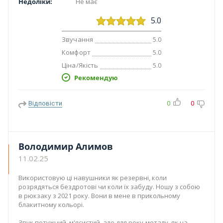
Недоліки:
Не має
5.0
Звучання
5.0
Комфорт
5.0
Ціна/Якість
5.0
Рекомендую
Відповісти
0
0
Володимир Алимов
11.02.25
Використовую ці навушники як резервні, коли
розрядяться бездротові чи коли їх забуду. Ношу з собою
в рюкзаку з 2021 року. Вони в мене в прикольному
блакитному кольорі.
Звук потужний, м'ясистий, але для року-металу, як на