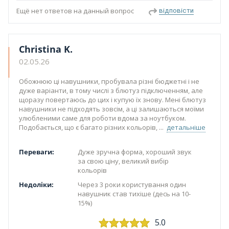
Ещё нет ответов на данный вопрос
відповісти
Christina K.
02.05.26
Обожнюю ці навушники, пробувала різні бюджетні і не
дуже варіанти, в тому числі з блютуз підключенням, але
щоразу повертаюсь до цих і купую їх знову. Мені блютуз
навушники не підходять зовсім, а ці залишаються моїми
улюбленими саме для роботи вдома за ноутбуком.
Подобається, що є багато різних кольорів,
детальніше
Переваги:
Дуже зручна форма, хороший звук
за свою ціну, великий вибір
кольорів
Недоліки:
Через 3 роки користування один
навушник став тихіше (десь на 10-
15%)
5.0