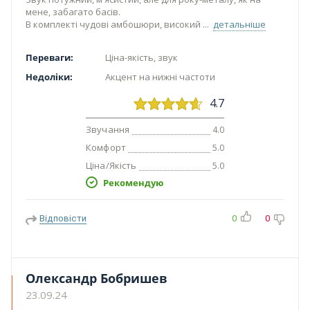
мене, забагато басів.
В комплекті чудові амбошюри, високий
детальніше
Переваги:
Ціна-якість, звук
Недоліки:
Акцент на нижні частоти
4.7
Звучання
4.0
Комфорт
5.0
Ціна/Якість
5.0
Рекомендую
Відповісти
0
0
Олександр Бобришев
23.09.24