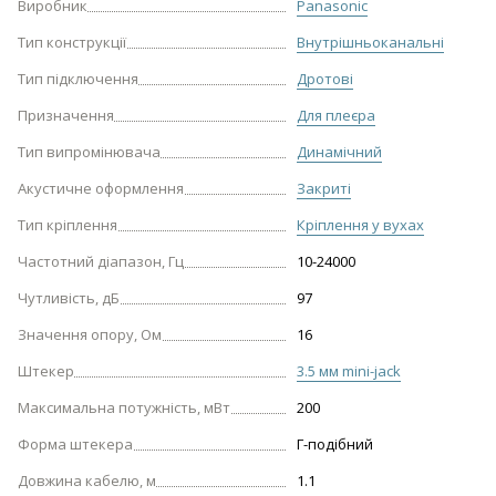
Виробник
Panasonic
Тип конструкції
Внутрішньоканальні
Тип підключення
Дротові
Призначення
Для плеєра
Тип випромінювача
Динамічний
Акустичне оформлення
Закриті
Тип кріплення
Кріплення у вухах
Частотний діапазон, Гц
10-24000
Чутливість, дБ
97
Значення опору, Ом
16
Штекер
3.5 мм mini-jack
Максимальна потужність, мВт
200
Форма штекера
Г-подібний
Довжина кабелю, м
1.1