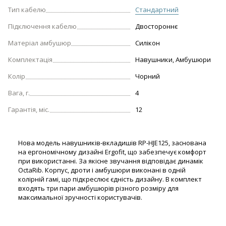
Тип кабелю
Стандартний
Підключення кабелю
Двостороннє
Матеріал амбушюр
Силікон
Комплектація
Навушники, Амбушюри
Колір
Чорний
Вага, г.
4
Гарантія, міс.
12
Нова модель навушників-вкладишів RP-HJE125, заснована
на ергономічному дизайні Ergofit, що забезпечує комфорт
при використанні. За якісне звучання відповідає динамік
OctaRib. Корпус, дроти і амбушюри виконані в одній
колірній гамі, що підкреслює єдність дизайну. В комплект
входять три пари амбушюрів різного розміру для
максимальної зручності користувачів.