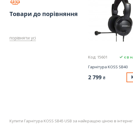
Товари до порівняння
порівняти усі
Код: 15601
є в 
Гарнітура KOSS SB40
2 799
₴
Купити Гарнітура KOSS SB45 USB за найкращою ціною в інтернет-ма