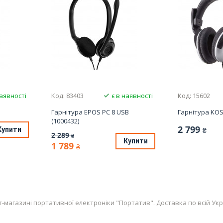
наявності
Код: 83403
є в наявності
Код: 15602
Гарнітура EPOS PC 8 USB
Гарнітура KOS
(1000432)
2 799
Купити
₴
2 289
₴
Купити
1 789
₴
газині портативної електроніки "Портатив". Доставка по всій Україні: