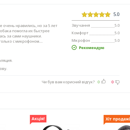
5.0
Звучання
 очень нравились, но за 5 лет
5.0
собака помогла их быстрее
Комфорт
5.0
ась за сами наушники.
Мікрофон
5.0
только с микрофоном.
Рекомендую
ляция.
ову.
Чи був вам корисний відгук?
0
0
Акція!
Хіт продаж