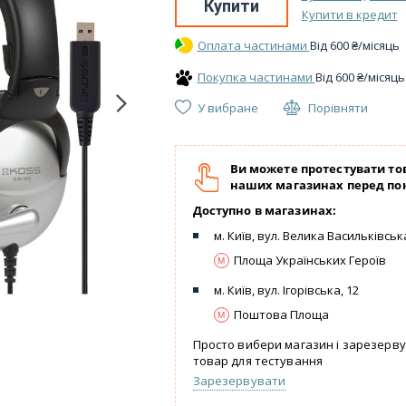
Купити
Купити в кредит
Оплата частинами
Вiд
600
₴
/місяць
Покупка частинами
Вiд
600
₴
/місяць
У вибране
Порівняти
Ви можете протестувати то
наших магазинах перед по
Доступно в магазинах:
м. Київ, вул. Велика Васильківська
Площа Українських Героїв
м. Київ, вул. Ігорівська, 12
Поштова Площа
Просто вибери магазин і зарезерв
товар для тестування
Зарезервувати