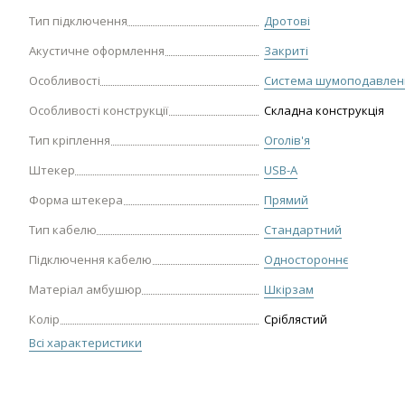
Тип підключення
Дротові
Акустичне оформлення
Закриті
Особливості
Система шумоподавлен
Особливості конструкції
Складна конструкція
Тип кріплення
Оголів'я
Штекер
USB-A
Форма штекера
Прямий
Тип кабелю
Стандартний
Підключення кабелю
Одностороннє
Матеріал амбушюр
Шкірзам
Колір
Сріблястий
Всі характеристики