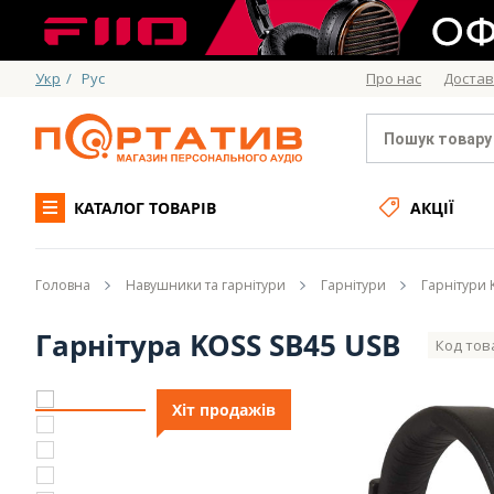
Укр
/
Рус
Про нас
Достав
КАТАЛОГ ТОВАРІВ
АКЦІЇ
Головна
Навушники та гарнітури
Гарнітури
Гарнітури 
Гарнітура KOSS SB45 USB
Код тов
Хіт продажів