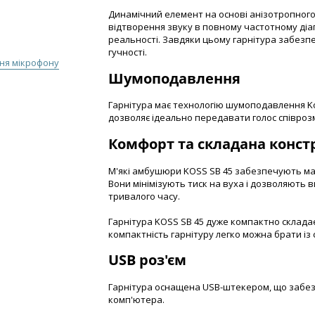
Динамічний елемент на основі анізотропного
відтворення звуку в повному частотному діа
реальності. Завдяки цьому гарнітура забезпеч
гучності.
ня мікрофону
Шумоподавлення
Гарнітура має технологію шумоподавлення Koss
дозволяє ідеально передавати голос співроз
Комфорт та складана конст
М'які амбушюри KOSS SB 45 забезпечують ма
Вони мінімізують тиск на вуха і дозволяють 
тривалого часу.
Гарнітура KOSS SB 45 дуже компактно складає
компактність гарнітуру легко можна брати із
USB роз'єм
Гарнітура оснащена USB-штекером, що забез
комп'ютера.