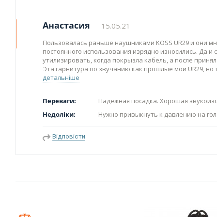
Анастасия
15.05.21
Пользовалась раньше наушниками KOSS UR29 и они мне
постоянного использования изрядно износились. Да и 
утилизировать, когда покрызла кабель, а после принял
Эта гарнитура по звучанию как прошлые мои UR29, но 
детальніше
Переваги:
Надежная посадка. Хорошая звукоизо
Недоліки:
Нужно привыкнуть к давлению на гол
Відповісти