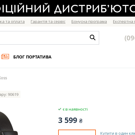
ка та оплата
Гарантія та сервіс
Бонусна програма
Експертна
(09
БЛОГ ПОРТАТИВА
Koss
ару: 90619
є в наявності
3 599
₴
Купити в один клі