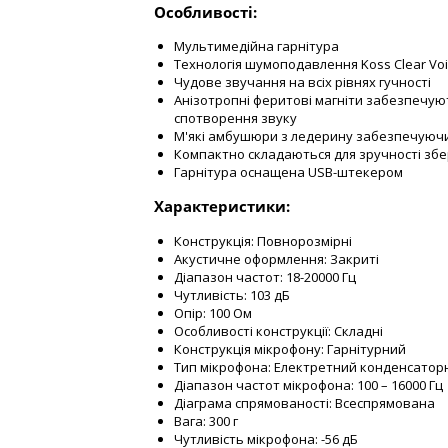
Особливості:
Мультимедійна гарнітура
Технологія шумоподавлення Koss Clear Voic
Чудове звучання на всіх рівнях гучності
Анізотропні феритові магніти забезпечую
спотворення звуку
М'які амбушюри з ледерину забезпечуюч
Компактно складаються для зручності збе
Гарнітура оснащена USB-штекером
Характеристики:
Конструкція: Повнорозмірні
Акустичне оформлення: Закриті
Діапазон частот: 18-20000 Гц
Чутливість: 103 дБ
Опір: 100 Ом
Особливості конструкції: Складні
Конструкція мікрофону: Гарнітурний
Тип мікрофона: Електретний конденсатор
Діапазон частот мікрофона: 100 – 16000 Гц
Діаграма спрямованості: Всеспрямована
Вага: 300 г
Чутливість мікрофона: -56 дБ