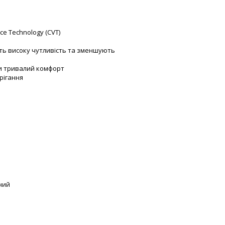
e Technology (CVT)
ть високу чутливість та зменшують
и тривалий комфорт
рігання
ний