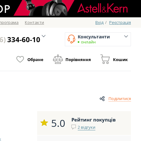
 програма
Контакти
Вхід
/
Реєстрація
Консультанти
6)
334-60-10
онлайн
Обране
Порівняння
Кошик
Поділитися
5.0
Рейтинг покупців
2 відгуки
к