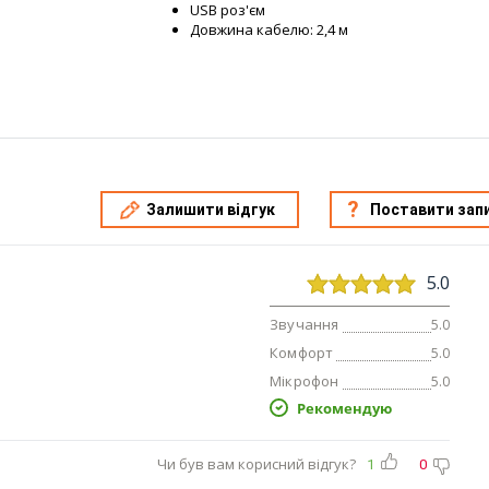
USB роз'єм
Довжина кабелю: 2,4 м
Залишити відгук
Поставити зап
5.0
Звучання
5.0
Комфорт
5.0
Мікрофон
5.0
Рекомендую
Чи був вам корисний відгук?
1
0