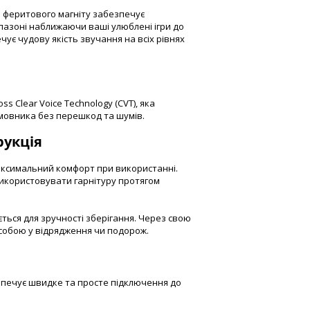
 феритового магніту забезпечує
пазоні наближаючи ваші улюблені ігри до
ує чудову якість звучання на всіх рівнях
 Clear Voice Technology (CVT), яка
мовника без перешкод та шумів.
рукція
ксимальний комфорт при використанні.
використовувати гарнітуру протягом
ться для зручності зберігання. Через свою
 собою у відрядження чи подорож.
печує швидке та просте підключення до