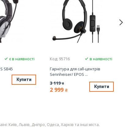
є в наявності
Код: 95716
в наявності
Код:
S SB45
Гарнітура для call-центрів
Гарн
Sennheiser/ EPOS ...
2 9
Купити
3 119
₴
Купити
2 999
₴
 Київ, Львів, Дніпро, Одеса, Харків та інші міста.