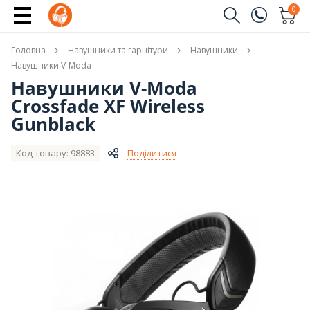
Купити
0
Замовити дзвінок
Головна
Навушники та гарнітури
Навушники
(096)
Ім'я
Навушники V-Moda
Навушники V-Moda
(044)
Crossfade XF Wireless
Телефон
Gunblack
Код товару: 98883
Поділитися
Надіслати