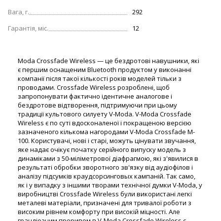
Вага, г.
292
Гарантія, міс.
12
Moda Crossfade Wireless — це бездротові навушники, які
є першим оснащеним Bluetooth продуктом у виконанні
компанії після такої кількості років моделей тільки з
проводами. Crossfade Wireless розроблені, щоб
запропонувати фактично ідентичне аналогове і
бездротове відтворення, підтримуючи при цьому
традиції культового силуету V-Moda. V-Moda Crossfade
Wireless є по суті вдосконаленої і покращеною версією
зазначеного кількома нагородами V-Moda Crossfade M-
100. Користувачі, нові і старі, можуть цінувати звучання,
яке надає очікує початку серійного випуску модель з
динаміками з 50-міліметрової діафрагмою, які з'явилися в
результаті обробки зворотного зв'язку від аудіофілов і
аналізу підсумків краудсорсинговых кампаній. Так само,
як і у випадку з іншими творами технічної думки V-Moda, у
виробництві Crossfade Wireless були використані легкі
металеві матеріали, призначені для тривалої роботи з
високим рівнем комфорту при високій міцності. Але
грандіозним проривом в V-Moda Crossfade Wireless є