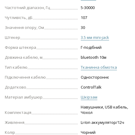
Частотний діапазон, Гц
5-30000
Чутливість, дБ
107
Значення опору, Ом
30
Штекер
3.5 мм mini-jack
Форма штекера
Г-подібний
Довжина кабелю, м
bluetooth 10м
Тип кабелю
Тканинна обмотка
Підключення кабелю
Одностороннє
Додатково
ControlTalk
Матеріал амбушюр
Шкірзам
Навушники, USB кабель,
Комплектація
Чохол
Живлення
Li-Ion аккумулятор/12ч
Колір
Чорний