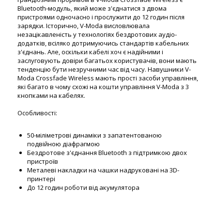
Bluetooth-модуль, який може з'єднатися з двома
пристроями одночасно і прослужити до 12 годин після
зарядки. Історично, V-Moda висловлювала
незацікавленість у технологіях бездротових аудіо-
додатків, всіляко дотримуючись стандартів кабельних
з'єднань. Але, оскільки кабелі хоч є надійними і
заслуговують довіри багатьох користувачів, вони мають
тенденцію бути незручними час від часу. Навушники V-
Moda Crossfade Wireless мають прості засоби управління,
які багато в чому схожі на кошти управління V-Moda з 3
кнопками на кабелях.
Особливості:
50-міліметрові динаміки з запатентованою
подвійною діафрагмою
Бездротове з'єднання Bluetooth з підтримкою двох
пристроїв
Металеві накладки на чашки надруковані на 3D-
принтері
До 12 годин роботи від акумулятора