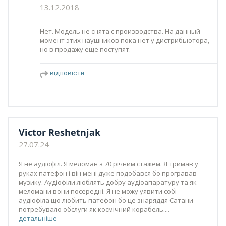
13.12.2018
Нет. Модель не снята с производства. На данный
момент этих наушников пока нет у дистрибьютора,
но в продажу еще поступят.
відповісти
Victor Reshetnjak
27.07.24
Я не аудіофіл. Я меломан з 70 річним стажем. Я тримав у
руках патефон і він мені дуже подобався бо програвав
музику. Аудіофіли люблять добру аудіоапаратуру та як
меломани вони посередні. Я не можу уявити собі
аудіофіла що любить патефон бо це знаряддя Сатани
потребувало обслуги як космічний корабель.
детальніше