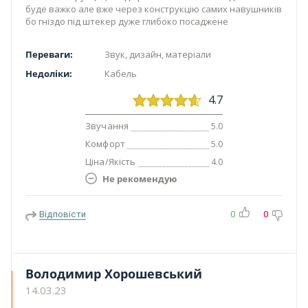
буде важко але вже через конструкцію самих навушників
бо гніздо під штекер дуже глибоко посаджене
Переваги:
Звук, дизайн, матеріали
Недоліки:
Кабель
4.7
Звучання
5.0
Комфорт
5.0
Ціна/Якість
4.0
Не рекомендую
Відповісти
0
0
Володимир Хорошевський
14.03.23