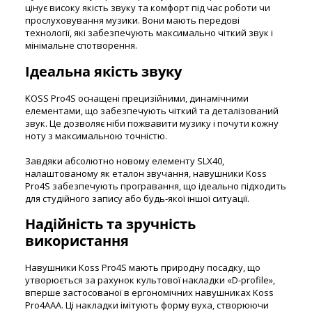
цінує високу якість звуку та комфорт під час роботи чи
прослуховування музики. Вони мають передові
технології, які забезпечують максимально чіткий звук і
мінімальне спотворення.
Ідеальна якість звуку
KOSS Pro4S оснащені прецизійними, динамічними
елементами, що забезпечують чіткий та деталізований
звук. Це дозволяє ніби пожвавити музику і почути кожну
ноту з максимальною точністю.
Завдяки абсолютно новому елементу SLX40,
налаштованому як еталон звучання, навушники Koss
Pro4S забезпечують програвання, що ідеально підходить
для студійного запису або будь-якої іншої ситуації.
Надійність та зручність
використання
Навушники Koss Pro4S мають природну посадку, що
утворюється за рахунок культової накладки «D-profile»,
вперше застосованої в ергономічних навушниках Koss
Pro4AAA. Ці накладки імітують форму вуха, створюючи