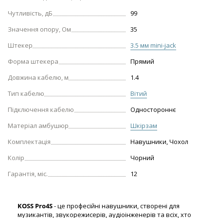
Чутливість, дБ
99
Значення опору, Ом
35
Штекер
3.5 мм mini-jack
Форма штекера
Прямий
Довжина кабелю, м
1.4
Тип кабелю
Вітий
Підключення кабелю
Одностороннє
Матеріал амбушюр
Шкірзам
Комплектація
Навушники, Чохол
Колір
Чорний
Гарантія, міс.
12
KOSS Pro4S
- це професійні навушники, створені для
музикантів, звукорежисерів, аудіоінженерів та всіх, хто