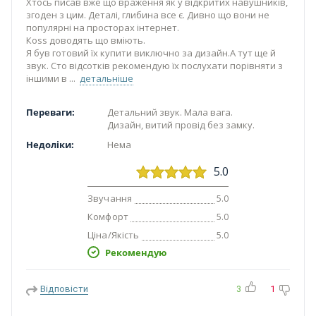
Хтось писав вже що враження як у відкритих навушників,
згоден з цим. Деталі, глибина все є. Дивно що вони не
популярні на просторах інтернет.
Коss доводять що вміють.
Я був готовий їх купити виключно за дизайн.А тут ще й
звук. Сто відсотків рекомендую їх послухати порівняти з
іншими в
детальніше
Переваги:
Детальний звук. Мала вага.
Дизайн, витий провід без замку.
Недоліки:
Нема
5.0
Звучання
5.0
Комфорт
5.0
Ціна/Якість
5.0
Рекомендую
Відповісти
3
1