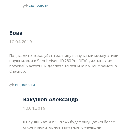
відповісти
Вова
10.04.2019
Подскажите пожалуйста разницу в звучании между этими
наушниками и Sennheiser HD 280 Pro NEW, учитывая их
похожий частотный диапазон? Разница по цене заметна...
Спасибо.
відповісти
Вакушев Александр
10.04.2019
В наушниках KOSS Pro4S будет ощущаться более
сухое и мониторное звучание, с меньшим