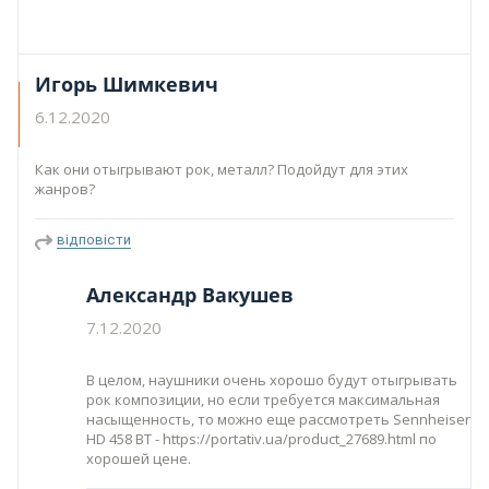
Игорь Шимкевич
6.12.2020
Как они отыгрывают рок, металл? Подойдут для этих
жанров?
відповісти
Александр Вакушев
7.12.2020
В целом, наушники очень хорошо будут отыгрывать
рок композиции, но если требуется максимальная
насыщенность, то можно еще рассмотреть Sennheiser
HD 458 BT - https://portativ.ua/product_27689.html по
хорошей цене.