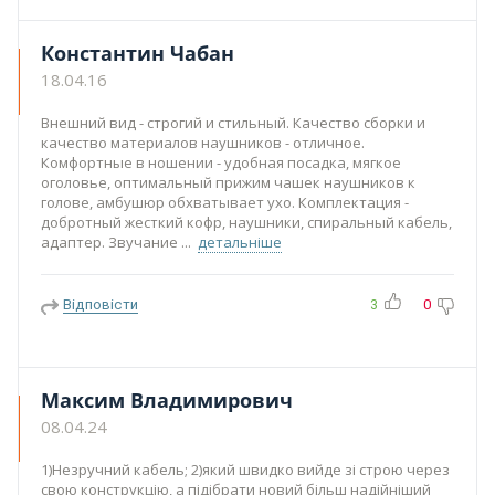
Константин Чабан
18.04.16
Внешний вид - строгий и стильный. Качество сборки и
качество материалов наушников - отличное.
Комфортные в ношении - удобная посадка, мягкое
оголовье, оптимальный прижим чашек наушников к
голове, амбушюр обхватывает ухо. Комплектация -
добротный жесткий кофр, наушники, спиральный кабель,
адаптер. Звучание
детальніше
Відповісти
3
0
Максим Владимирович
08.04.24
1)Незручний кабель; 2)який швидко вийде зі строю через
свою конструкцію, а підібрати новий більш надійніший