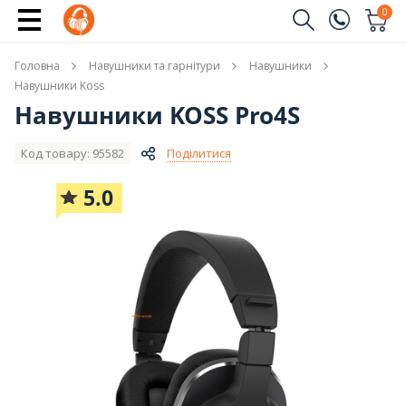
Купити
0
Замовити дзвінок
Головна
Навушники та гарнітури
Навушники
(096)
Ім'я
Навушники Koss
Навушники KOSS Pro4S
(044)
Телефон
Код товару: 95582
Поділитися
5.0
Надіслати