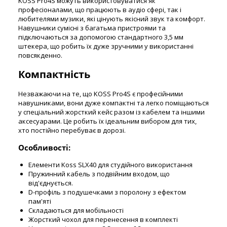
KOSS Pro4S можуть використовуватися як
професіоналами, що працюють в аудіо сфері, так і
любителями музики, які цінують якісний звук та комфорт.
Навушники сумісні з багатьма пристроями та
підключаються за допомогою стандартного 3,5 мм
штекера, що робить їх дуже зручними у використанні
повсякденно.
Компактність
Незважаючи на те, що KOSS Pro4S є професійними
навушниками, вони дуже компактні та легко поміщаються
у спеціальний жорсткий кейс разом із кабелем та іншими
аксесуарами. Це робить їх ідеальним вибором для тих,
хто постійно перебуває в дорозі.
Особливості:
Елементи Koss SLX40 для студійного використання
Пружинний кабель з подвійним входом, що
від'єднується.
D-профіль з подушечками з поролону з ефектом
пам'яті
Складаються для мобільності
Жорсткий чохол для перенесення в комплекті