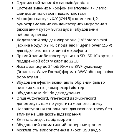
Одночасний запис 4-х каналів/доріжок
Система змінних мікрофонів/капсулей, які легко і
швидко знімаються і підключаються
Мікрофон-капсуль X/Y (XYH-5) в комплекті, 2
односпрямованих конденсаторних мікрофона з
фіксованим кутом 90 градусів і вбудованим
виброподвесом
Додатковий вхід для мікрофона (1/8" stereo mini
jack) на модулі XYH-5 c подачею Plug-in Power (2.5 V)
для підключення петличні мікрофони
Прямий запис безпосередньо на SD і SDHC карти, з
поддрежкой обсягу карт до 32GB
Якість запису до 24-bit/96kHz в BWF-сумісному
(Broadcast Wave Format) форматі WAV або варіаціях
формату MP3
Вбудовані ефекти включають обрізний фільтр
низьких частот, компресор і лімітер
Вбудоване Mid/Side декодування
Опції Auto-record, Pre-record Backup-record
допоможуть вам не упустити жодного запису
Налаштування тональності для кожного треку без
впливу на швидкість відтворення
Змінна швидкість відтворення
Вбудований хроматичний тюнер і метроном
Можливість використання в якості USB аудіо