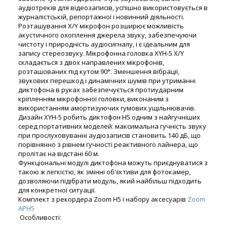
аудіотреків для відеозаписів, успішно використовується в
журналістській, репортажної і новинний діяльності.
Розташування X/Y мікрофон розширює можливість
акустичного охоплення джерела звуку, забезпечуючи
чистоту і природність аудіосигналу, і є ідеальним для
запису стереозвуку. Мікрофонна головка XYH-5 X/Y
складається з двох направлених мікрофонів,
розташованих під кутом 90°. Зменшення вібрації,
звукових перешкод і динамічних шумів при утриманні
диктофона в руках забезпечується протиударним
кріпленням мікрофонної головки, виконаним з
використанням амортизуючих гумових ущільнювачів.
Дизайн XYH-5 робить диктофон Н5 одним з найгучніших
серед портативних моделей: максимальна гучність звуку
при прослуховуванні аудіозаписів становить 140 дБ, що
порівнянно з рівнем гучності реактивного лайнера, що
пролітає на відстані 60 м.
Функціональні модулі диктофона можуть приєднуватися з
такою ж легкістю, як змінні об'єктиви для фотокамер,
дозволяючи підібрати модуль, який найбільш підходить
для конкретної ситуації.
Комплект з рекордера Zoom H5 і набору аксесуарів
Zoom
APH5
Особливості: