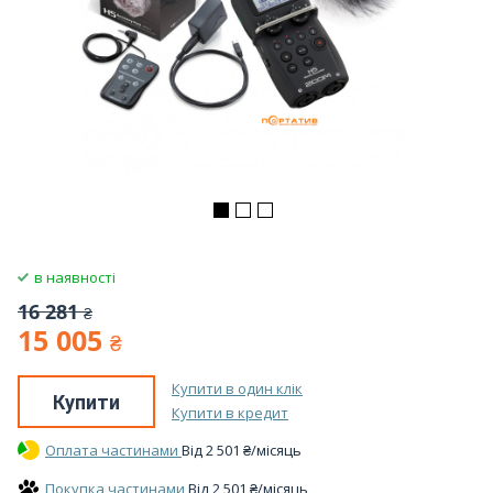
в наявності
16 281
₴
15 005
₴
Купити в один клік
Купити
Купити в кредит
Оплата частинами
Вiд
2 501
₴
/місяць
Покупка частинами
Вiд
2 501
₴
/місяць