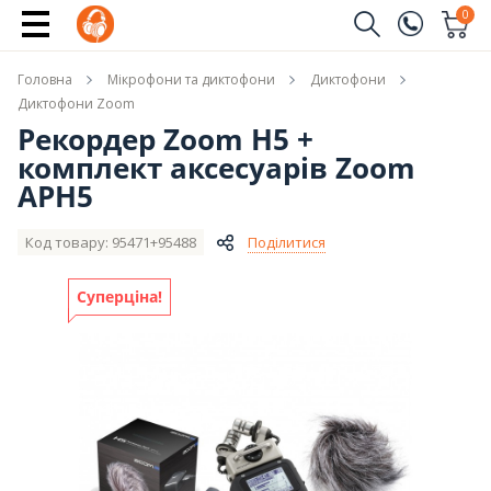
Купити
0
Замовити дзвінок
Головна
Мікрофони та диктофони
Диктофони
(096)
Ім'я
Диктофони Zoom
Рекордер Zoom H5 +
(044)
комплект аксесуарів Zoom
Телефон
APH5
Код товару: 95471+95488
Поділитися
Надіслати
Суперціна!