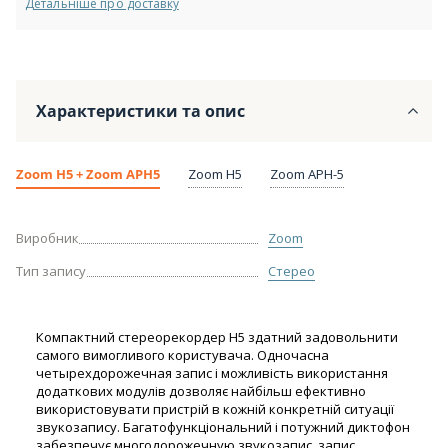
Детальніше про доставку
Характеристики та опис
Zoom H5 + Zoom APH5
Zoom H5
Zoom APH-5
Виробник
Zoom
Тип запису
Стерео
Компактний стереорекордер Н5 здатний задовольнити
самого вимогливого користувача. Одночасна
четырехдорожечная запис і можливість використання
додаткових модулів дозволяє найбільш ефективно
використовувати пристрій в кожній конкретній ситуації
звукозапису. Багатофункціональний і потужний диктофон
забезпечує многодорожечную звукозапис, запис