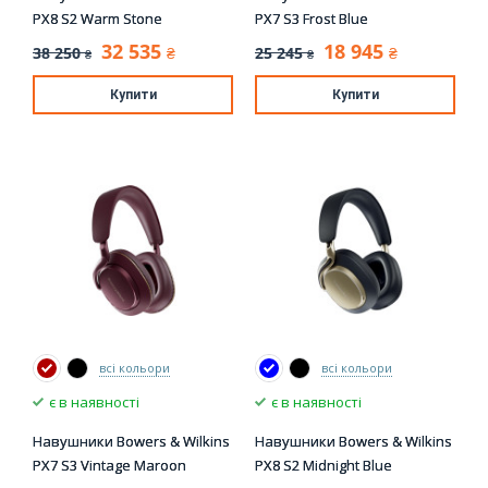
PX8 S2 Warm Stone
PX7 S3 Frost Blue
32 535
18 945
38 250
25 245
₴
₴
₴
₴
Купити
Купити
всі кольори
всі кольори
є в наявності
є в наявності
Навушники Bowers & Wilkins
Навушники Bowers & Wilkins
PX7 S3 Vintage Maroon
PX8 S2 Midnight Blue