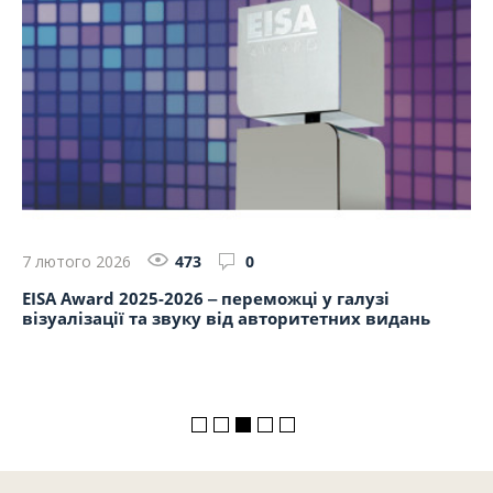
7 лютого 2026
473
0
8 
EISA Award 2025-2026 ‒ переможці у галузі
Ау
візуалізації та звуку від авторитетних видань
на