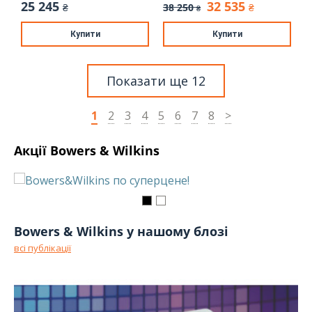
25 245
32 535
38 250
₴
₴
₴
Купити
Купити
Показати ще 12
1
2
3
4
5
6
7
8
>
Акції Bowers & Wilkins
Bowers & Wilkins у нашому блозі
всі публікації