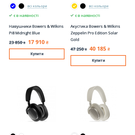
всі кольори
всі кольори
є в наявності
є в наявності
Навушники Bowers & Wilkins
Акустика Bowers & Wilkins
Pi8 Midnight Blue
Zeppelin Pro Edition Solar
Gold
17 910
23 850
₴
₴
40 185
47 250
₴
₴
Купити
Купити