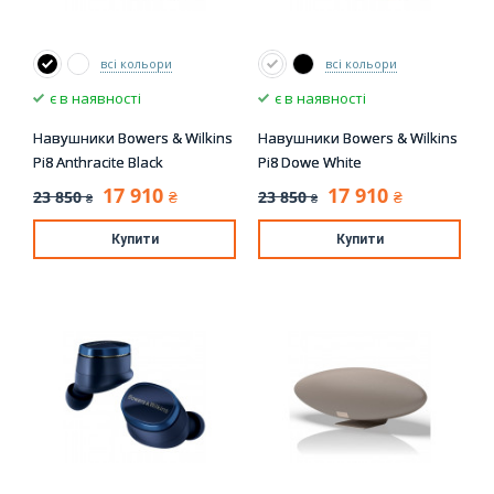
всі кольори
всі кольори
є в наявності
є в наявності
Навушники Bowers & Wilkins
Навушники Bowers & Wilkins
Pi8 Anthracite Black
Pi8 Dowe White
17 910
17 910
23 850
23 850
₴
₴
₴
₴
Купити
Купити