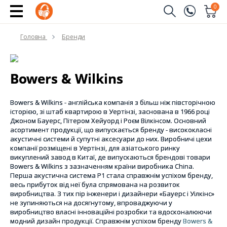
0
Замовити дзвінок
Головна
Бренди
(096)
Ім'я
(044)
Bowers & Wilkins
Телефон
Bowers & Wilkins - англійська компанія з більш ніж півсторічною
історією, зі штаб квартирою в Уертінзі, заснована в 1966 році
Джоном Бауерс, Пітером Хейуорд і Роєм Вілкінсом. Основний
асортимент продукції, що випускається бренду - висококласні
Надіслати
акустичні системи й супутні аксесуари до них. Виробничі цехи
компанії розміщені в Уертінзі, для азіатського ринку
викуплений завод в Китаї, де випускаються брендові товари
Bowers & Wilkins з зазначенням країни виробника China.
Перша акустична система Р1 стала справжнім успіхом бренду,
весь прибуток від неї була спрямована на розвиток
виробництва. З тих пір інженери і дизайнери «Бауерс і Уілкінс»
не зупиняються на досягнутому, впроваджуючи у
виробництво власні інноваційні розробки та вдосконалюючи
модний дизайн продукції. Справжнім успіхом бренду
Bowers &