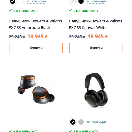
всі кольори
всі кольори
є в наявності
є в наявності
Навушники Bowers & Wilkins
Навушники Bowers & Wilkins
PX7 S3 Anthracite Black
PX7 S3 Canvas White
18 945
18 945
25 245
25 245
₴
₴
₴
₴
Купити
Купити
всі кольори
є в наявності
є в наявності