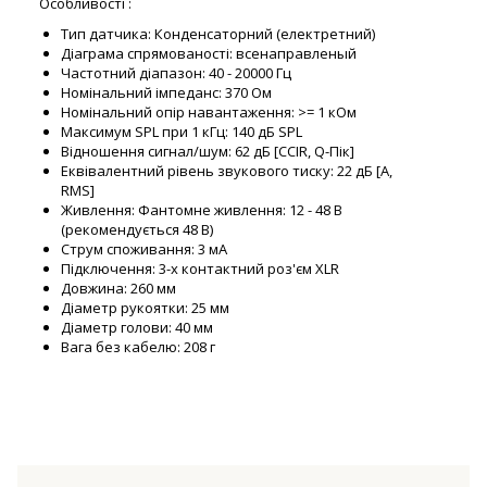
Особливості :
Тип датчика: Конденсаторний (електретний)
Діаграма спрямованості: всенаправленый
Частотний діапазон: 40 - 20000 Гц
Номінальний імпеданс: 370 Ом
Номінальний опір навантаження: >= 1 кОм
Максимум SPL при 1 кГц: 140 дБ SPL
Відношення сигнал/шум: 62 дБ [CCIR, Q-Пік]
Еквівалентний рівень звукового тиску: 22 дБ [A,
RMS]
Живлення: Фантомне живлення: 12 - 48 В
(рекомендується 48 В)
Струм споживання: 3 мА
Підключення: 3-х контактний роз'єм XLR
Довжина: 260 мм
Діаметр рукоятки: 25 мм
Діаметр голови: 40 мм
Вага без кабелю: 208 г