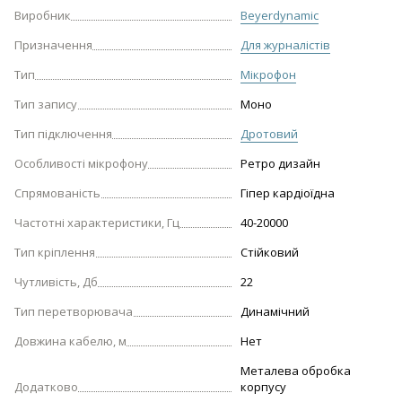
Виробник
Beyerdynamic
Призначення
Для журналістів
Тип
Мікрофон
Тип запису
Моно
Тип підключення
Дротовий
Особливості мікрофону
Ретро дизайн
Спрямованість
Гіпер кардіоїдна
Частотні характеристики, Гц
40-20000
Тип кріплення
Стійковий
Чутливість, Дб
22
Тип перетворювача
Динамічний
Довжина кабелю, м
Нет
Металева обробка
Додатково
корпусу