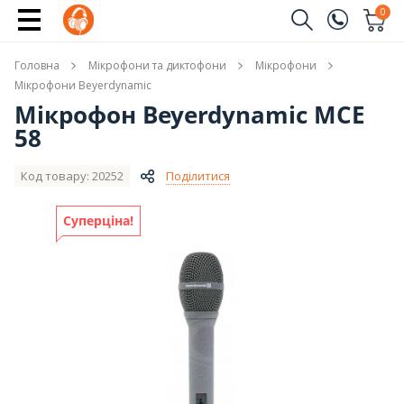
Купити
0
Замовити дзвінок
Головна
Мікрофони та диктофони
Мікрофони
(096)
Ім'я
Мікрофони Beyerdynamic
Мікрофон Beyerdynamic MCE
(044)
58
Телефон
Код товару: 20252
Поділитися
Суперціна!
Надіслати