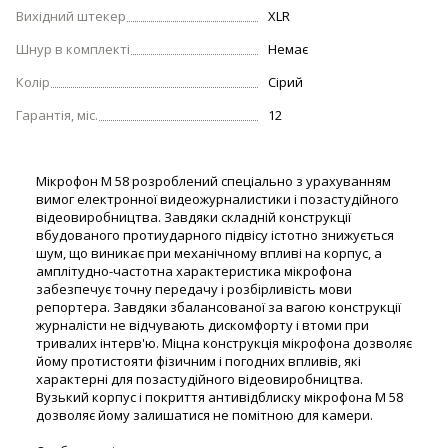
Вихідний штекер
XLR
Шнур в комплекті
Немає
Колір
Сірий
Гарантія, міс.
12
Мікрофон M 58 розроблений спеціально з урахуванням
вимог електронної видеожурналистики і позастудійного
відеовиробництва. Завдяки складній конструкції
вбудованого протиударного підвісу істотно знижується
шум, що виникає при механічному впливі на корпус, а
амплітудно-частотна характеристика мікрофона
забезпечує точну передачу і розбірливість мови
репортера. Завдяки збалансованої за вагою конструкції
журналісти не відчувають дискомфорту і втоми при
тривалих інтерв'ю. Міцна конструкція мікрофона дозволяє
йому протистояти фізичним і погодних впливів, які
характерні для позастудійного відеовиробництва.
Вузький корпус і покриття антивідблиску мікрофона M 58
дозволяє йому залишатися не помітною для камери.