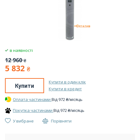
в наявності
12 960
₴
5 832
₴
Купити в один клік
Купити
Купити в кредит
Оплата частинами
Вiд
972
₴
/місяць
Покупка частинами
Вiд
972
₴
/місяць
У вибране
Порівняти