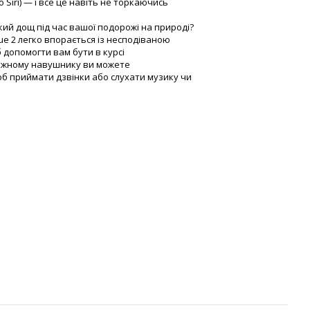
Siri) — і все це навіть не торкаючись
кий дощ під час вашої подорожі на природі?
rue 2 легко впорається із несподіваною
 допомогти вам бути в курсі
кожному навушнику ви можете
об приймати дзвінки або слухати музику чи