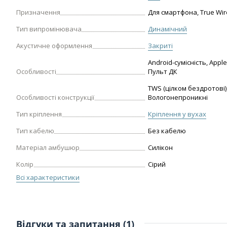
Призначення
Для смартфона, True Wir
Тип випромінювача
Динамічний
Акустичне оформлення
Закриті
Android-сумісність, Apple
Особливості
Пульт ДК
TWS (цілком бездротові)
Особливості конструкції
Вологонепроникні
Тип кріплення
Кріплення у вухах
Тип кабелю
Без кабелю
Матеріал амбушюр
Силікон
Колір
Сірий
Всі характеристики
Відгуки та запитання (1)