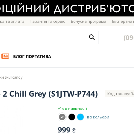
ка та оплата
Гарантія та сервіс
Бонусна програма
Експертна
(09
БЛОГ ПОРТАТИВА
и Skullcandy
2 Chill Grey (S1JTW-P744)
Код товару: 3
є в наявності
всі кольори
999
₴