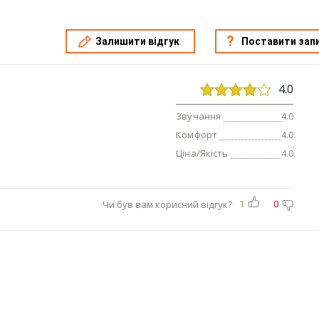
Залишити відгук
Поставити зап
4.0
Звучання
4.0
Комфорт
4.0
Ціна/Якість
4.0
Чи був вам корисний відгук?
1
0