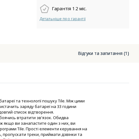
Гарантія 12 міс.
Детальніше про гарантії
Відгуки та запитання (1)
батареї та технології пошуку Tile. Між цими
стачить заряду батареї на 33 години
 довгий список відтворення.
оячись втратити зв'язок. Обидва
ож якщо ви занапастите один з них, ви
рограми Tile. Прості елементи керування на
 пропускати треки, приймати дзвінки та