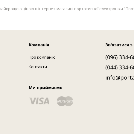
а найкращою ціною в інтернет-магазині портативної електроніки "Порта
Компанія
Зв'язатися з
(096) 334-6
Про компанію
(044) 334-6
Контакти
info@porta
Ми приймаємо