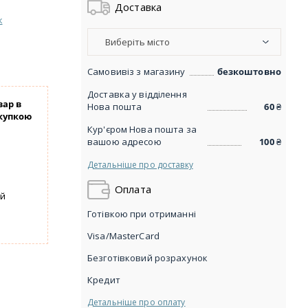
Доставка
к
Виберіть місто
Самовивіз з магазину
безкоштовно
Доставка у відділення
вар в
Нова пошта
60
₴
купкою
Кур'єром Нова пошта за
вашою адресою
100
₴
Детальніше про доставку
Оплата
уй
Готівкою при отриманні
Visa/MasterCard
Безготівковий розрахунок
Кредит
Детальніше про оплату