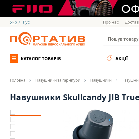
Укр
/
Рус
Про нас
Достав
КАТАЛОГ ТОВАРІВ
АКЦІЇ
Головна
Навушники та гарнітури
Навушники
Навушник
Навушники Skullcandy JIB True 