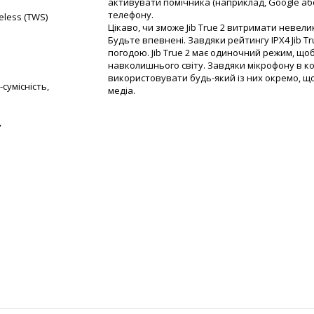
активувати помічника (наприклад, Google або 
телефону.
eless (TWS)
Цікаво, чи зможе Jib True 2 витримати невели
Будьте впевнені. Завдяки рейтингу IPX4 Jib T
погодою. Jib True 2 має одиночний режим, щоб
навколишнього світу. Завдяки мікрофону в 
використовувати будь-який із них окремо, щ
-сумісність,
медіа.
,