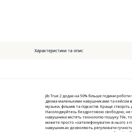
Характеристики та опис
Jib True 2 додає на 50% більше години роботи 
двома маленькими навушниками та кейсом ви
музыки, фільмів та підкастів. Краще створіть
Насолоджуйтесь бездротовою свободою, не б
навушники містять технологію пошуку Tile, т
можете просто «зателефонувати» в нього з п
навушниках дозволяють регулювати гучність,