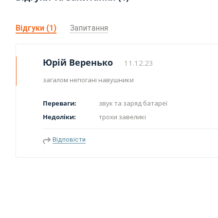
Відгуки (1)
Запитання
Юрій Веренько
11.12.23
загалом непогані навушники
Переваги:
звук та заряд батареї
Недоліки:
трохи завеликі
Відповісти