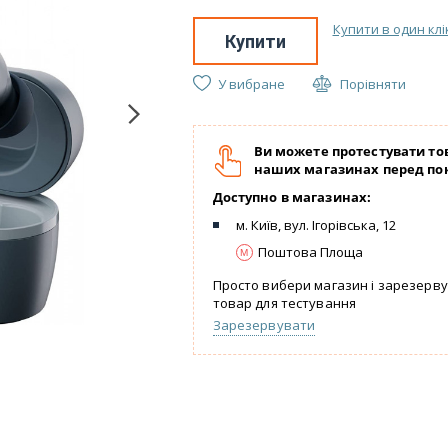
Купити в один клі
Купити
У вибране
Порівняти
Ви можете протестувати то
наших магазинах перед по
Доступно в магазинах:
м. Київ, вул. Ігорівська, 12
Поштова Площа
Просто вибери магазин і зарезерв
товар для тестування
Зарезервувати