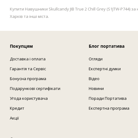
Купити Навушники Skullcandy JIB True 2 Chill Grey (S1JTW-P744) з
Харків та інші міста.
Покупцям
Блог портатива
Доставка і оплата
Огляди
Гарантія та Сервіс
Експертні думки
Бонусна програма
Відео
Подарункові сертифікати
Новини
Угода користувача
Поради Портатива
Кредит
Експертна програма
Акції