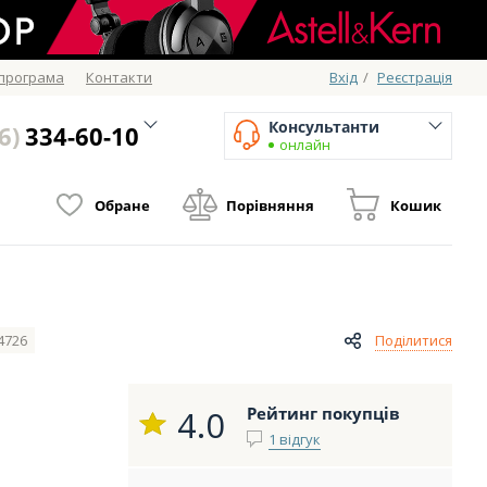
 програма
Контакти
Вхід
/
Реєстрація
Консультанти
6)
334-60-10
онлайн
Обране
Порівняння
Кошик
4726
Поділитися
4.0
Рейтинг покупців
1 відгук