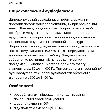
сигналів
Широкополосний аудіодіапазон
Широкополосний аудіодіапазон робить звучання
промови по телефону реалістичним, як при розмові віч-
на-віч. Вам не доведеться більше прислухатися, щоб
розібрати мову співрозмовника. Широкополосний
аудіодіапазон (широкополосний звук) аудіотехнологія,
яка використовується в телефонній апаратурі.
Широкополосний аудіодіапазон включає аудіосигнали в
частотному діапазоні 150-6800 Гц, які передаються за
допомогою телефонного зв'язку. Завдяки цьому
забезпечується вища якість передачі мовних
повідомлень. Діапазон частот людського голосу
становить від 80 до 14 000 Гц. При використанні звичайної
вузькосмугової технології аудіочастоти обмежені в
діапазоні від 300 до 3400 Гц.
Особливості:
розроблена для підвищення концентрації та
покращення якості спілкування
шумопридушення 60%
підключається через RJ9, 3,5 мм.