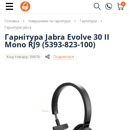
Повідомити про наявність
0
Замовити дзвінок
Головна
Навушники та гарнітури
Гарнітури
(096)
Ім'я
Гарнітури Jabra
Гарнітура Jabra Evolve 30 II
(044)
Mono RJ9 (5393-823-100)
Телефон
Код товару: 34976
Поділитися
Надіслати