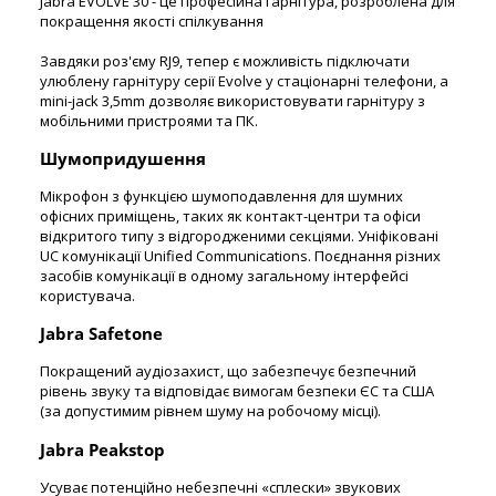
Jabra EVOLVE 30 - це професійна гарнітура, розроблена для
покращення якості спілкування
Завдяки роз'єму RJ9, тепер є можливість підключати
улюблену гарнітуру серії Evolve у стаціонарні телефони, а
mini-jack 3,5mm дозволяє використовувати гарнітуру з
мобільними пристроями та ПК.
Шумопридушення
Мікрофон з функцією шумоподавлення для шумних
офісних приміщень, таких як контакт-центри та офіси
відкритого типу з відгородженими секціями. Уніфіковані
UC комунікації Unified Communications. Поєднання різних
засобів комунікації в одному загальному інтерфейсі
користувача.
Jabra Safetonе
Покращений аудіозахист, що забезпечує безпечний
рівень звуку та відповідає вимогам безпеки ЄС та США
(за допустимим рівнем шуму на робочому місці).
Jabra Peakstop
Усуває потенційно небезпечні «сплески» звукових